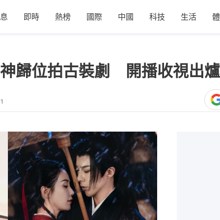
息
即時
熱榜
國際
中國
科技
生活
體
神歸位拍古裝劇 開播收視出爐
11