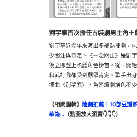
劉宇寧首次擔任古裝劇男主角＋獻
劉宇寧近幾年來演出多部熱播劇，包
少關注與肯定。《一念關山》是劉宇
後立即登上熱議角色榜首。從一開始
和武打戲都受到觀眾肯定。歌手出身
插曲〈別夢寒〉，為連續劇增色不少
【相關圖輯】
陸劇推薦｜10部豆瓣
華錄…
（點圖放大瀏覽👇👇👇）