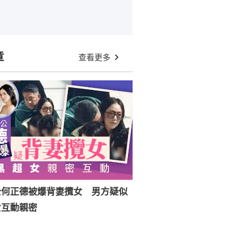
章
查看更多
公何正德被爆背妻攬女 男方疑似
女互動親密