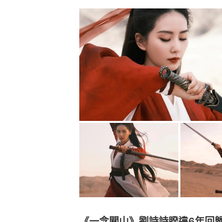
《一念關山》劉詩詩睽違6年回