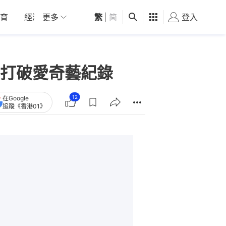
育
經濟
更多
01深圳
繁
觀點
|
简
健康
好食玩飛
登入
女
打破愛奇藝紀錄
12
在Google
追蹤《香港01》