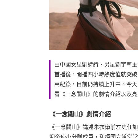
由中國女星劉詩詩、男星劉宇寧主演
首播後，開播四小時熱度值就突破7,
高紀錄，目前仍持續上升中。今天就和
看《一念關山》的劇情介紹以及亮
《一念關山》劇情介紹
《一念關山》講述朱衣衛前左史任如
迎帝使小分隊成員，和梧國六道堂堂