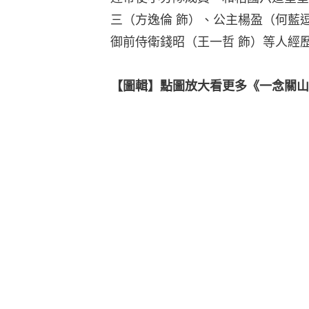
三（方逸倫 飾）、公主楊盈（何藍逗
御前侍衛錢昭（王一哲 飾）等人經
【圖輯】點圖放大看更多《一念關山》劇