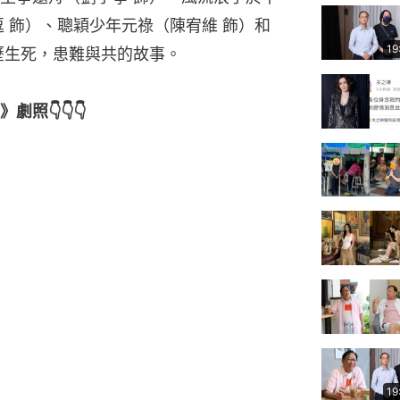
 飾）、聰穎少年元祿（陳宥維 飾）和
19
歷生死，患難與共的故事。
照👇👇👇
19