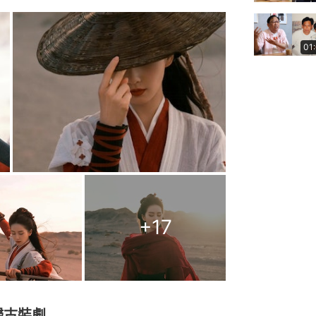
01
+
17
歸古裝劇