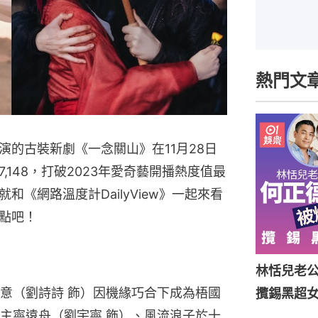
熱門文
的古裝新劇《一念關山》在11月28日
148，打破2023年愛奇藝開播熱度值最
《網路溫度計DailyView》一起來看
點吧！
林恬兒老
意（劉詩詩 飾）因機緣巧合下成為梧國
攬錫黑超
主寧遠舟（劉宇寧 飾）、風流浪子於十