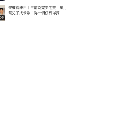
黎彼得離世｜生前為完美老竇 每月
幫兒子找卡數：得一個仔冇得揀
:06