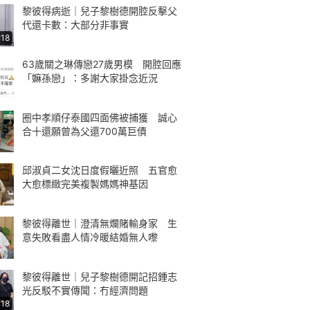
黎彼得病逝｜兒子黎樹德開腔反擊父
代還卡數：大部分非事實
:18
63歲關之琳傳戀27歲男模 開腔回應
「嫲孫戀」：多謝大家掛念近況
圈中孝順仔泰國四面佛被捕獲 誠心
合十還願曾為父還700萬巨債
邱淑貞二女沈日度假曬近照 五官愈
大愈標緻完美複製媽媽神基因
黎彼得離世｜澄清無爛賭輸身家 生
意失敗看盡人情冷暖結婚無人嚟
黎彼得離世｜兒子黎樹德開記招鍾志
光反駁不實傳聞：冇經濟問題
:18