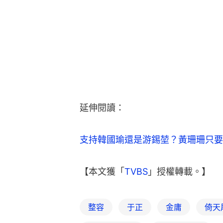
延伸閱讀：
支持韓國瑜還是游錫堃？黃珊珊只要
【本文獲「
TVBS
」授權轉載。】
整容
于正
金庸
倚天