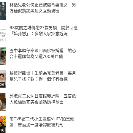
林恬兒老公何正德被爆背妻攬女 男
方疑似攬錫黑超女互動親密
63歲關之琳傳戀27歲男模 開腔回應
「嫲孫戀」：多謝大家掛念近況
圈中孝順仔泰國四面佛被捕獲 誠心
合十還願曾為父還700萬巨債
黎彼得離世｜生前為完美老竇 每月
幫兒子找卡數：得一個仔冇得揀
:06
邱淑貞二女沈日度假曬近照 五官愈
大愈標緻完美複製媽媽神基因
前TVB富二代小生過檔ViuTV拍重頭
劇 曾酒駕一度唔認數被判刑
:16