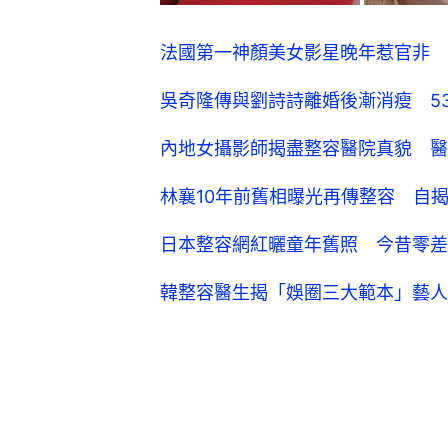
法國第一神顏美女影星晚年惹官非 
吳奇隆傳與劉詩詩離婚後漸消瘦 5
內地女攝影師揭盡整容醫院真貌 醫
林襄10年前舊相曝光再傳整容 自
日本整容網紅曬童年舊照 今昔零差
韓整容醫生揭「娛圈三大範本」藝人