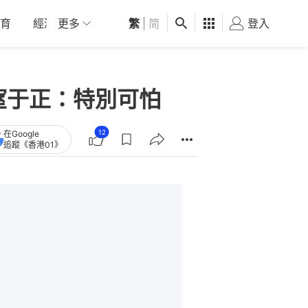
育
經濟
更多
01深圳
繁
觀點
|
简
健康
好食玩飛
登入
女
窒于正：特別可怕
12
在Google
追蹤《香港01》