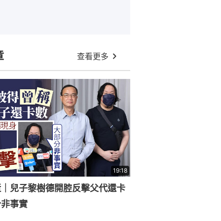
章
查看更多
19:18
逝｜兒子黎樹德開腔反擊父代還卡
分非事實