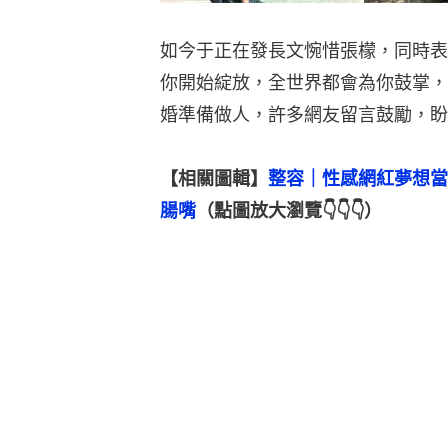
如今于正在發長文惋惜張檬，同時表
你開始綻放，全世界都會為你鼓掌，
婚準備做人，許多網友留言鼓勵，盼
【相關圖輯】
整容｜性感網紅夢想當
腸嘴
（點圖放大瀏覽👇👇👇）