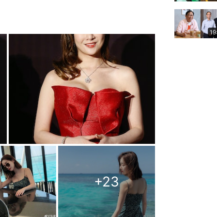
19
+
23