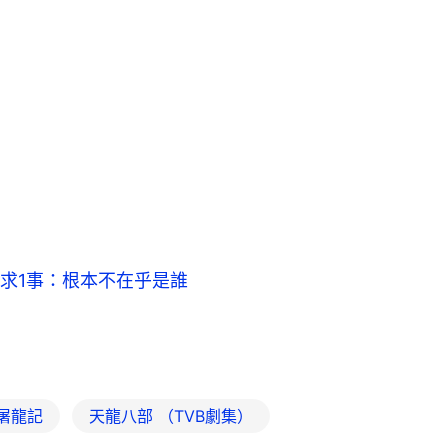
求1事：根本不在乎是誰
屠龍記
天龍八部 （TVB劇集）