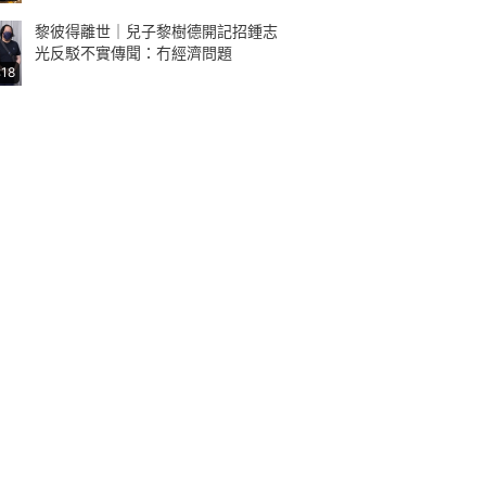
黎彼得離世｜兒子黎樹德開記招鍾志
光反駁不實傳聞：冇經濟問題
:18