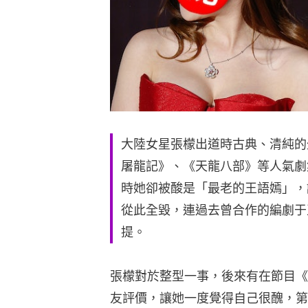
大陸女星張檬出道時古典、清純的
屠龍記》、《天龍八部》等人氣劇
時她卻被酸是「最老的王語嫣」，
從此全毀，連過去曾合作的編劇于
提。
張檬對於整型一事，後來有在節目《
友評價，讓她一度覺得自己很醜，第