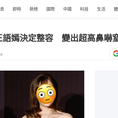
息
即時
熱榜
國際
中國
科技
生活
體
王語嫣決定整容 變出超高鼻嚇
54