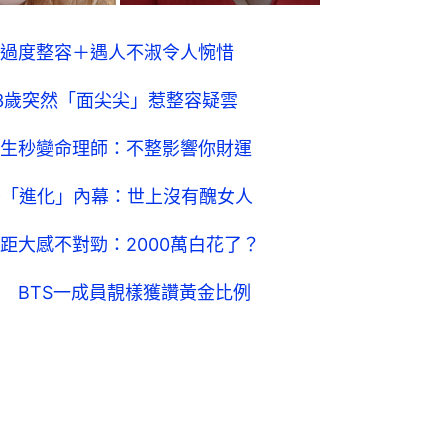
過度整容＋遇人不淑令人惋惜
3歲突然「面尖尖」惹整容疑雲
生秒變命理師：不整影響你財運
揭「進化」內幕：世上沒有醜女人
距大感不對勁：2000萬白花了？
 BTS一成員靚樣獲讚黃金比例