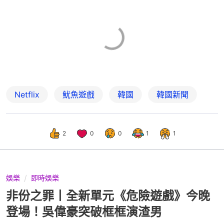
Netflix
魷魚遊戲
韓國
韓國新聞
2
0
0
1
1
娛樂
即時娛樂
非份之罪丨全新單元《危險遊戲》今晚
登場！吳偉豪突破框框演渣男