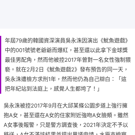
年屆79歲的韓國資深演員吳永洙因演出《魷魚遊戲》
中的001號號老爺爺而爆紅，甚至還以此拿下金球獎
最佳男配角，然而他被控2017年曾對一名女性強制猥
褻。就在2月2日《魷魚遊戲2》發布預告的同一天，
吳永洙遭檢方求刑1年，然而他仍為自己辯白：「這
把年紀站到法庭上，感覺人生都垮了！」
吳永洙被控2017年9月在大邱某條公園步道上強行擁
抱A女，甚至還在A女的住家附近強吻A女臉頰。雖然
A女事後報警，只是警方調查後，2021年決定不予以
移送，A女不滿該結果並提出異議申請，水原市檢察