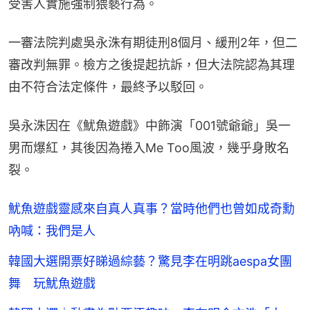
受害人實施強制猥褻行為。
一審法院判處吳永洙有期徒刑8個月、緩刑2年，但二
審改判無罪。檢方之後提起抗訴，但大法院認為其理
由不符合法定條件，最終予以駁回。
吳永洙因在《魷魚遊戲》中飾演「001號爺爺」吳一
男而爆紅，其後因為捲入Me Too風波，幾乎身敗名
裂。
魷魚遊戲靈感來自真人真事？當時他們也曾如成奇勳
吶喊：我們是人
韓國大選開票好睇過綜藝？驚見李在明跳aespa女團
舞 玩魷魚遊戲