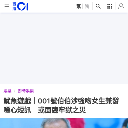
繁
|
简
娛樂
即時娛樂
魷魚遊戲｜001號伯伯涉強吻女生兼發
噁心短訊 或面臨牢獄之災