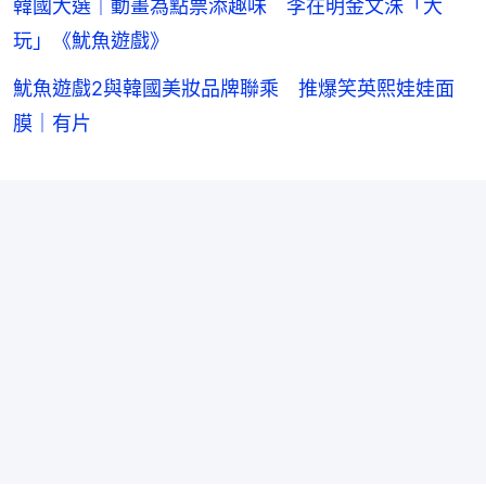
韓國大選｜動畫為點票添趣味 李在明金文洙「大
玩」《魷魚遊戲》
魷魚遊戲2與韓國美妝品牌聯乘 推爆笑英熙娃娃面
膜｜有片