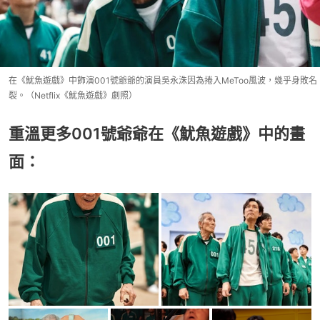
在《魷魚遊戲》中飾演001號爺爺的演員吳永洙因為捲入MeToo風波，幾乎身敗名
裂。（Netflix《魷魚遊戲》劇照）
重溫更多001號爺爺在《魷魚遊戲》中的畫
面：