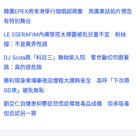
韓團EPEX將來港舉行個唱超興奮 用廣東話拍片預告
有特別舞台
LE SSERAFIM內褲穿搭太裸露被批兒童不宜 粉絲
撐：不是賣弄性感
DJ Soda跳「科目三」舞拗柴入院 警世籲切勿跟著
跳：真的很危險
勝利現身柬埔寨夜店爆粗大讚夠安全 高呼「下次帶
GD來」被批無恥
劉亞仁自爆患抑鬱症恐慌症導致毒品成癮 坦承吸毒
但否認另一罪