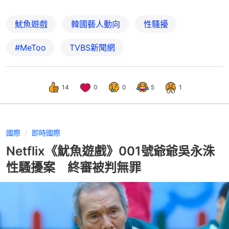
魷魚遊戲
韓國藝人動向
性騷擾
#MeToo
TVBS新聞網
14
0
0
5
1
國際
即時國際
Netflix《魷魚遊戲》001號爺爺吳永洙
性騷擾案 終審被判無罪