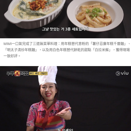
MIMI一口氣完成了三道無菜單料理：用年糕替代意粉的「薯仔忌廉年糕千層麵」、
「明太子清炒年糕麵」，以及用白色年糕替代餅乾的甜點「白拉米蘇」，獲得現場
一致好評。