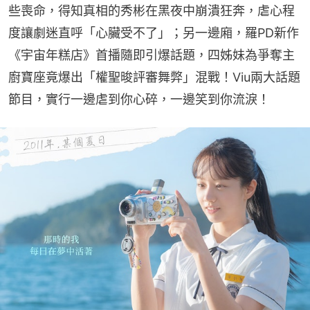
些喪命，得知真相的秀彬在黑夜中崩潰狂奔，虐心程
度讓劇迷直呼「心臟受不了」；另一邊廂，羅PD新作
《宇宙年糕店》首播隨即引爆話題，四姊妹為爭奪主
廚寶座竟爆出「權聖晙評審舞弊」混戰！Viu兩大話題
節目，實行一邊虐到你心碎，一邊笑到你流淚！