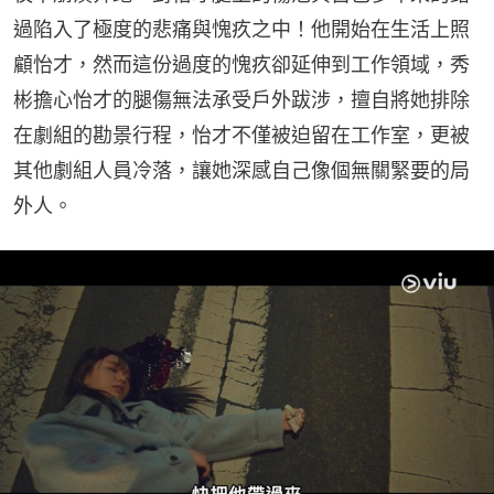
過陷入了極度的悲痛與愧疚之中！他開始在生活上照
顧怡才，然而這份過度的愧疚卻延伸到工作領域，秀
彬擔心怡才的腿傷無法承受戶外跋涉，擅自將她排除
在劇組的勘景行程，怡才不僅被迫留在工作室，更被
其他劇組人員冷落，讓她深感自己像個無關緊要的局
外人。