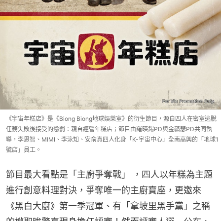
《宇宙年糕店》是《Biong Biong地球娛樂室》的衍生節目，源自四人在密室逃脫
任務失敗後接受的懲罰：親自經營年糕店；節目由羅暎錫PD與金藝瑟PD共同執
導，李恩智、MIMI、李泳知、安俞真四人化身「K-宇宙中心」全南高興的「地球1
號店」員工。
節目最大看點是「主廚爭奪戰」 ，四人以年糕為主題
進行創意料理對決，爭奪唯一的主廚寶座，更邀來
《黑白大廚》第一季冠軍、有「拿坡里黑手黨」之稱