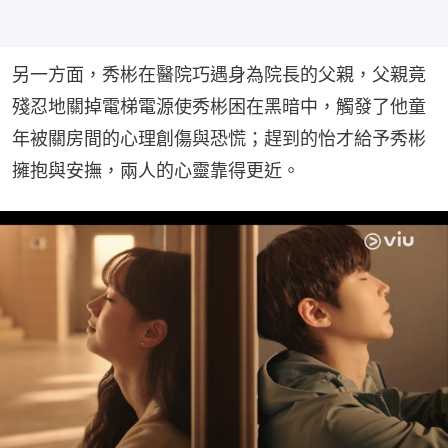
另一方面，秀彬在醫院巧遇身為院長的父親，父親竟
殘忍地關掉電梯電源使秀彬困在黑暗中，觸發了他童
年被關房間的心理創傷與恐慌；趕到的怡才給予秀彬
擁抱與安撫，兩人的心靈靠得更近。