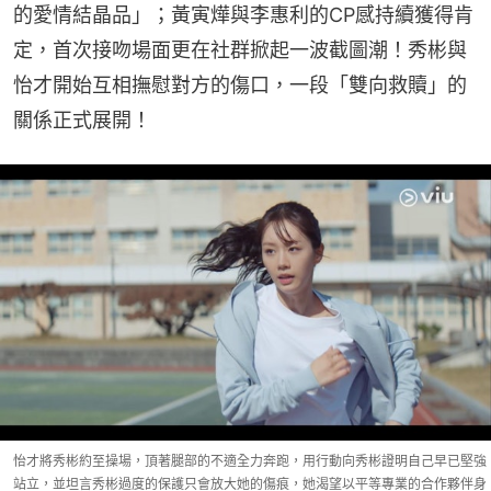
的愛情結晶品」；黃寅燁與李惠利的CP感持續獲得肯
定，首次接吻場面更在社群掀起一波截圖潮！秀彬與
怡才開始互相撫慰對方的傷口，一段「雙向救贖」的
關係正式展開！
怡才將秀彬約至操場，頂著腿部的不適全力奔跑，用行動向秀彬證明自己早已堅強
站立，並坦言秀彬過度的保護只會放大她的傷痕，她渴望以平等專業的合作夥伴身