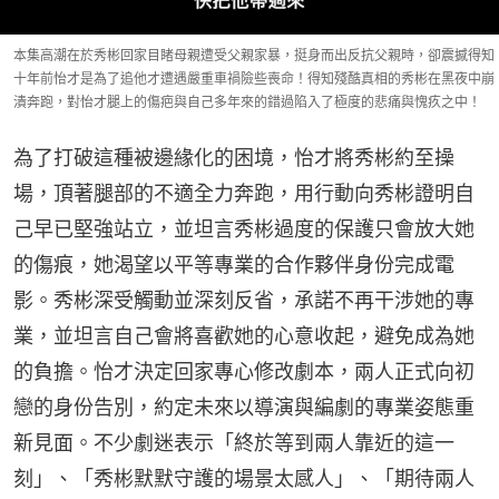
本集高潮在於秀彬回家目睹母親遭受父親家暴，挺身而出反抗父親時，卻震撼得知
十年前怡才是為了追他才遭遇嚴重車禍險些喪命！得知殘酷真相的秀彬在黑夜中崩
潰奔跑，對怡才腿上的傷疤與自己多年來的錯過陷入了極度的悲痛與愧疚之中！
為了打破這種被邊緣化的困境，怡才將秀彬約至操
場，頂著腿部的不適全力奔跑，用行動向秀彬證明自
己早已堅強站立，並坦言秀彬過度的保護只會放大她
的傷痕，她渴望以平等專業的合作夥伴身份完成電
影。秀彬深受觸動並深刻反省，承諾不再干涉她的專
業，並坦言自己會將喜歡她的心意收起，避免成為她
的負擔。怡才決定回家專心修改劇本，兩人正式向初
戀的身份告別，約定未來以導演與編劇的專業姿態重
新見面。不少劇迷表示「終於等到兩人靠近的這一
刻」、「秀彬默默守護的場景太感人」、「期待兩人