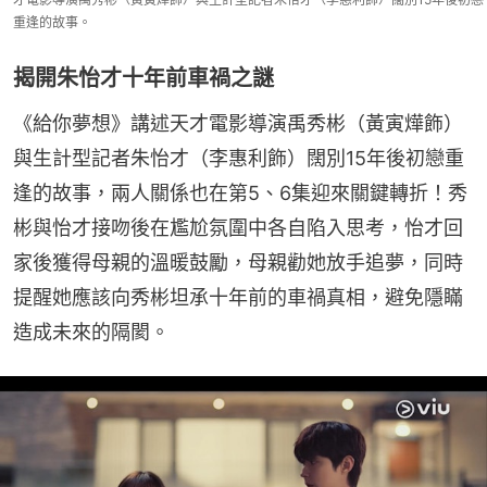
重逢的故事。
揭開朱怡才十年前車禍之謎
《給你夢想》講述天才電影導演禹秀彬（黃寅燁飾）
與生計型記者朱怡才（李惠利飾）闊別15年後初戀重
逢的故事，兩人關係也在第5、6集迎來關鍵轉折！秀
彬與怡才接吻後在尷尬氛圍中各自陷入思考，怡才回
家後獲得母親的溫暖鼓勵，母親勸她放手追夢，同時
提醒她應該向秀彬坦承十年前的車禍真相，避免隱瞞
造成未來的隔閡。