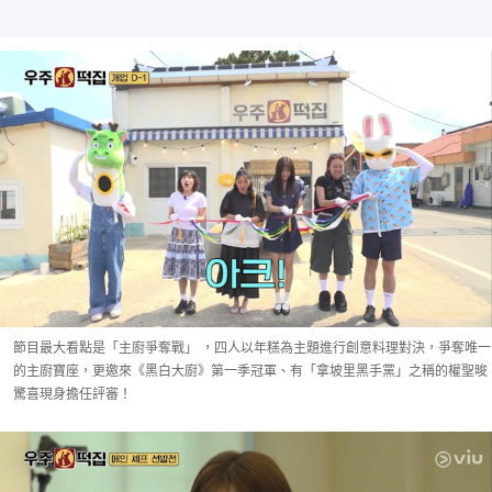
節目最大看點是「主廚爭奪戰」 ，四人以年糕為主題進行創意料理對決，爭奪唯一
的主廚寶座，更邀來《黑白大廚》第一季冠軍、有「拿坡里黑手黨」之稱的權聖晙
驚喜現身擔任評審！