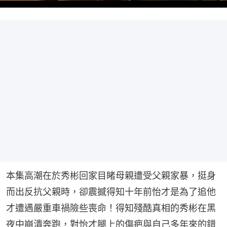
本集高潮在於秀彬回家目睹母親遭受父親家暴，挺身
而出反抗父親時，卻震撼得知十年前怡才是為了追他
才遭遇嚴重車禍險些喪命！得知殘酷真相的秀彬在黑
夜中崩潰奔跑，對怡才腿上的傷疤與自己多年來的錯