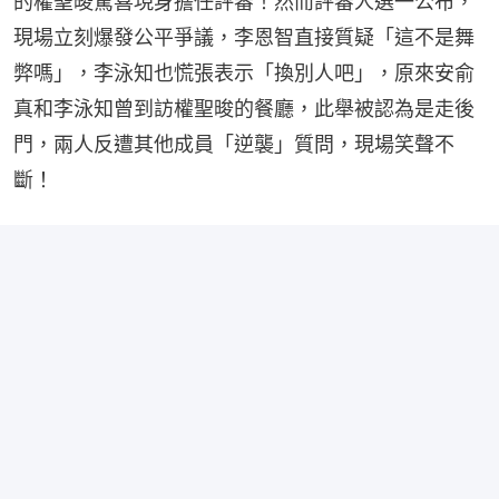
的權聖晙驚喜現身擔任評審！然而評審人選一公布，
現場立刻爆發公平爭議，李恩智直接質疑「這不是舞
弊嗎」，李泳知也慌張表示「換別人吧」，原來安俞
真和李泳知曾到訪權聖晙的餐廳，此舉被認為是走後
門，兩人反遭其他成員「逆襲」質問，現場笑聲不
斷！