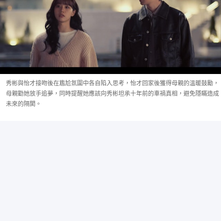
秀彬與怡才接吻後在尷尬氛圍中各自陷入思考，怡才回家後獲得母親的溫暖鼓勵，
母親勸她放手追夢，同時提醒她應該向秀彬坦承十年前的車禍真相，避免隱瞞造成
未來的隔閡。