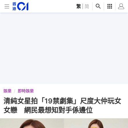
繁
|
简
娛樂
即時娛樂
清純女星拍「19禁劇集」尺度大仲玩女
女戀 網民最想知對手係邊位