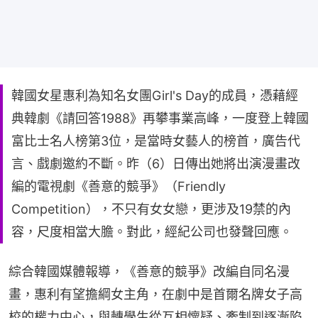
韓國女星惠利為知名女團Girl's Day的成員，憑藉經
典韓劇《請回答1988》再攀事業高峰，一度登上韓國
富比士名人榜第3位，是當時女藝人的榜首，廣告代
言、戲劇邀約不斷。昨（6）日傳出她將出演漫畫改
編的電視劇《善意的競爭》（Friendly
Competition），不只有女女戀，更涉及19禁的內
容，尺度相當大膽。對此，經紀公司也發聲回應。
綜合韓國媒體報導，《善意的競爭》改編自同名漫
畫，惠利有望擔綱女主角，在劇中是首爾名牌女子高
校的權力中心，與轉學生從互相懷疑、牽制到逐漸陷