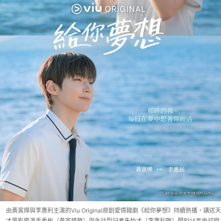
由黃寅燁與李惠利主演的Viu Original原創愛情韓劇《給你夢想》持續熱播，講述天
才電影導演禹秀彬（黃寅燁飾）與生計型記者朱怡才（李惠利飾）闊別15年後初戀