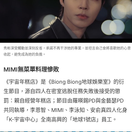
秀彬深受觸動並深刻反省，承諾不再干涉她的專業，並坦言自己會將喜歡她的心意
收起，避免成為她的負擔。
MIMI無菜單料理慘敗
《宇宙年糕店》是《Biong Biong地球娛樂室》的衍
生節目，源自四人在密室逃脫任務失敗後接受的懲
罰：親自經營年糕店；節目由羅暎錫PD與金藝瑟PD
共同執導，李恩智、MIMI、李泳知、安俞真四人化身
「K-宇宙中心」全南高興的「地球1號店」員工。