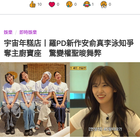
10
0
0
1
0
娛樂
即時娛樂
宇宙年糕店丨羅PD新作安俞真李泳知爭
奪主廚寶座 驚變權聖晙舞弊