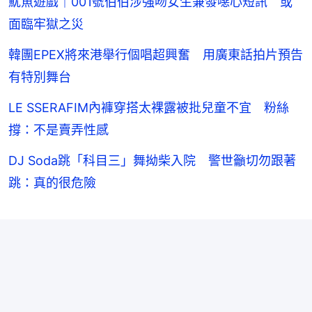
魷魚遊戲｜001號伯伯涉強吻女生兼發噁心短訊 或
面臨牢獄之災
韓團EPEX將來港舉行個唱超興奮 用廣東話拍片預告
有特別舞台
LE SSERAFIM內褲穿搭太裸露被批兒童不宜 粉絲
撐：不是賣弄性感
DJ Soda跳「科目三」舞拗柴入院 警世籲切勿跟著
跳：真的很危險