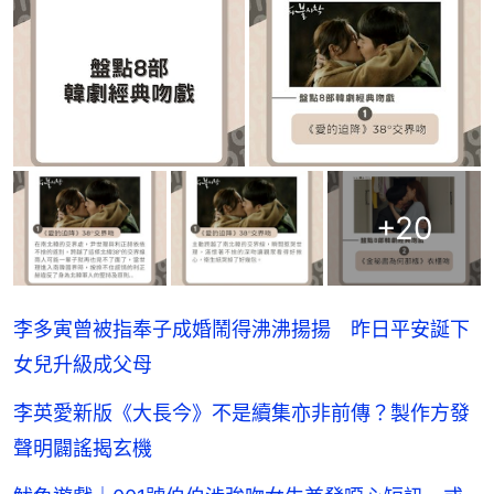
+
20
李多寅曾被指奉子成婚鬧得沸沸揚揚 昨日平安誕下
女兒升級成父母
李英愛新版《大長今》不是續集亦非前傳？製作方發
聲明闢謠揭玄機