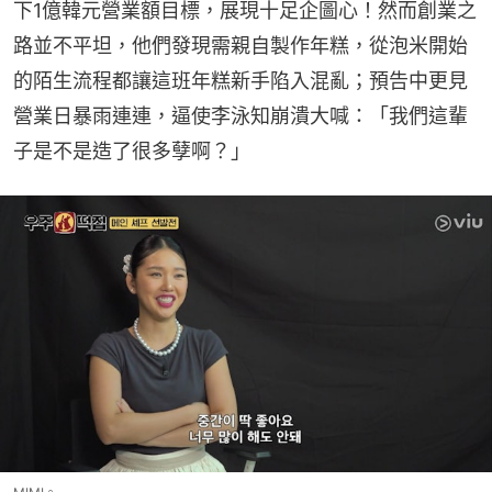
下1億韓元營業額目標，展現十足企圖心！然而創業之
路並不平坦，他們發現需親自製作年糕，從泡米開始
的陌生流程都讓這班年糕新手陷入混亂；預告中更見
營業日暴雨連連，逼使李泳知崩潰大喊：「我們這輩
子是不是造了很多孽啊？」