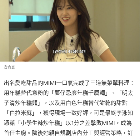
安俞真
出名愛吃甜品的MIMI一口氣完成了三道無菜單料理：
用年糕替代意粉的「薯仔忌廉年糕千層麵」、「明太
子清炒年糕麵」，以及用白色年糕替代餅乾的甜點
「白拉米蘇」，獲得現場一致好評，可是最終李泳知
憑藉「小學生辣炒年糕」以1分之差擊敗MIMI，成為
首任主廚。隨後她親自規劃店內分工與經營策略，訂