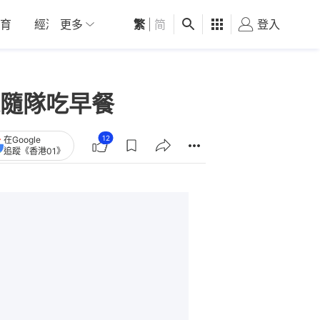
育
經濟
更多
01深圳
繁
觀點
|
简
健康
好食玩飛
登入
女
隨隊吃早餐
12
在Google
追蹤《香港01》