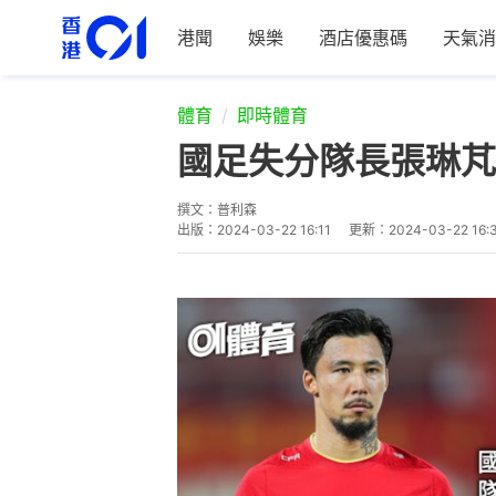
港聞
娛樂
酒店優惠碼
天氣消
體育
即時體育
國足失分隊長張琳芃
撰文：
普利森
出版：
2024-03-22 16:11
更新：
2024-03-22 16: