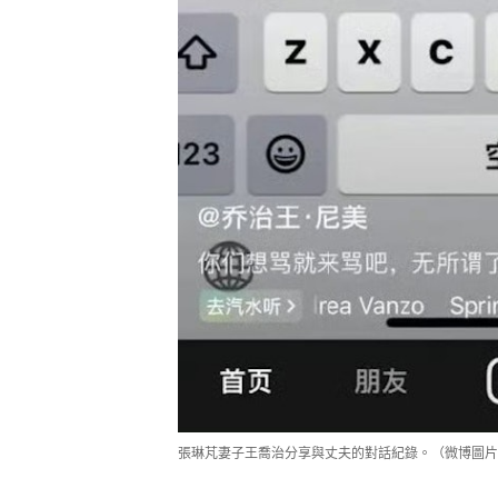
張琳芃妻子王喬治分享與丈夫的對話紀錄。（微博圖片