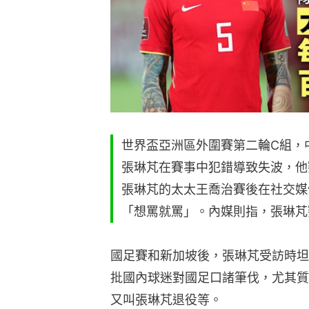
世界盃亞洲區外圍賽第二輪C組，
張琳芃在賽事中犯錯導致失波，他
張琳芃的太太王喬治賽後在社交媒
「想罵就罵」。內媒則指，張琳芃
國足賽和新加坡後，張琳芃受訪時坦
批國內球迷對國足口諸筆伐，尤其質
又叫張琳芃退役等。