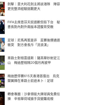
劍擊｜意大利花劍主將談港隊 陣容
更完整添經驗挑戰更大
FIFA主席恩芬天奴道歉但拒下台 秘
書長對內對外兩版本證腹背受敵
足球｜尼馬再惹是非 盃賽後爆通道
衝突 對方會長斥「流浪漢」
車路士對祖雲達斯｜薩高華妙射定江
山 梅迪歷相隔20個月再披甲
梅迪歷停賽615天香港首復出 烏克
蘭翼鋒在車路士前途未卜︱足球
轉會專題︱沙拿領銜大牌球員免費任
揀 辛祖華荷域搶手貨變籮底橙