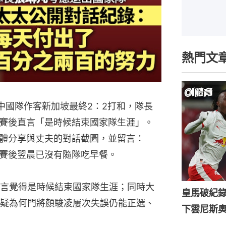
熱門文
中國隊作客新加坡最終2：2打和，隊長
賽後直言「是時候結束國家隊生涯」。
體分享與丈夫的對話截圖，並留言：
賽後翌晨已沒有隨隊吃早餐。
言覺得是時候結束國家隊生涯；同時大
皇馬破紀錄
疑為何門將顏駿凌屢次失誤仍能正選、
下雲尼斯