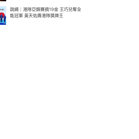
跳繩｜港隊亞錦賽摘19金 王巧兒奪全
能冠軍 黃天佑膺港隊獎牌王