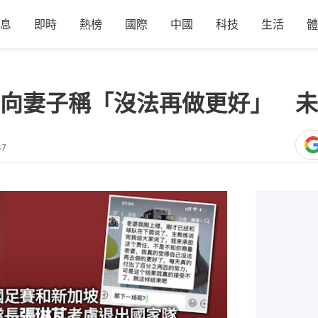
息
即時
熱榜
國際
中國
科技
生活
體
向妻子稱「沒法再做更好」 未
37