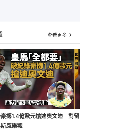
章
查看更多
豪擲1.4億歐元搶迪奧文迪 對留
奧斯感樂觀