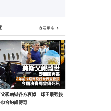
章
查看更多
斯父親病逝各方哀悼 球王最強後
餐巾合約譜傳奇