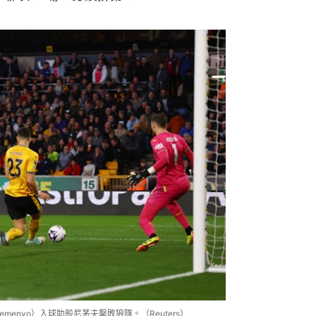
Semenyo）入球助般尼茅夫擊敗狼隊。（Reuters）