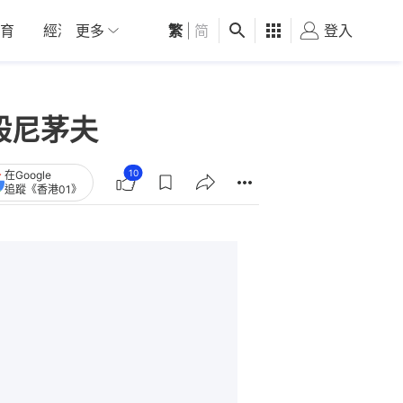
育
經濟
更多
01深圳
繁
觀點
|
简
健康
好食玩飛
登入
女
般尼茅夫
10
在Google
追蹤《香港01》