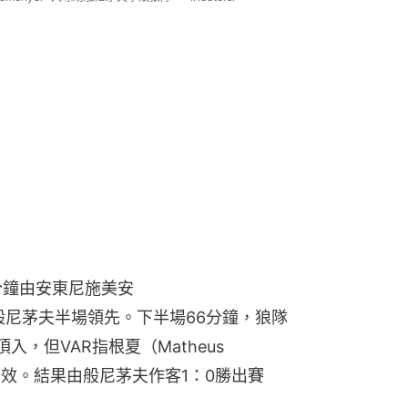
分鐘由安東尼施美安
紀錄，般尼茅夫半場領先。下半場66分鐘，狼隊
頂入，但VAR指根夏（Matheus 
無效。結果由般尼茅夫作客1：0勝出賽