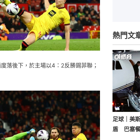
熱門文
兩度落後下，於主場以4：2反勝錫菲聯；
足球｜美
盾 巴塞