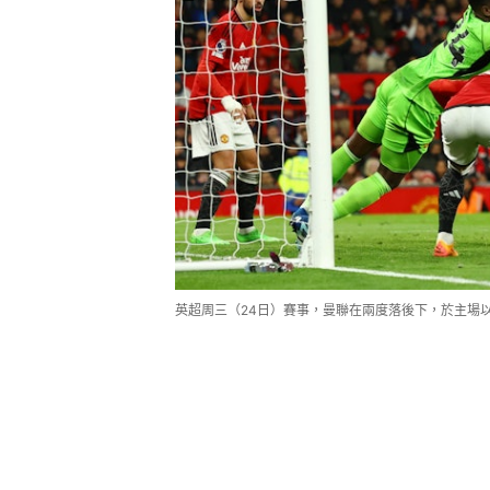
英超周三（24日）賽事，曼聯在兩度落後下，於主場以4