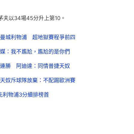
茅夫以34場45分升上第10。
曼城利物浦 超地獄賽程爭前四
媒：我不尷尬，尷尬的是你們
連勝 阿迪達：同情普捷天奴
天奴斥球隊放棄：不配踢歐洲賽
先利物浦3分續排榜首