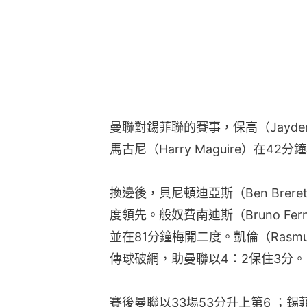
曼聯對錫菲聯的賽事，保高（Jayden
馬古尼（Harry Maguire）在4
換邊後，貝尼頓迪亞斯（Ben Brere
度領先。般奴費南迪斯（Bruno Fer
並在81分鐘梅開二度。凱倫（Rasmu
傳球破網，助曼聯以4：2保住3分。
賽後曼聯以33場53分升上第6 ；錫