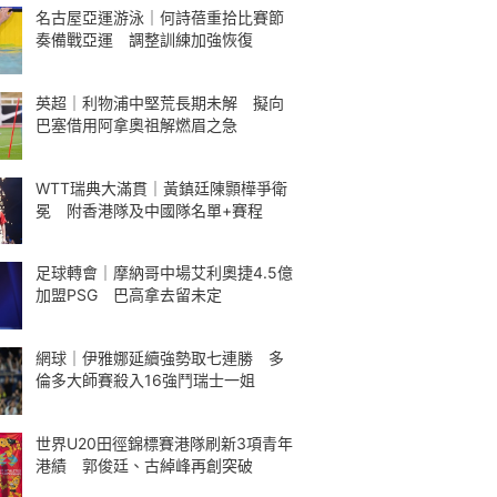
名古屋亞運游泳｜何詩蓓重拾比賽節
奏備戰亞運 調整訓練加強恢復
英超｜利物浦中堅荒長期未解 擬向
巴塞借用阿拿奧祖解燃眉之急
WTT瑞典大滿貫｜黃鎮廷陳顥樺爭衛
冕 附香港隊及中國隊名單+賽程
足球轉會｜摩納哥中場艾利奧捷4.5億
加盟PSG 巴高拿去留未定
網球｜伊雅娜延續強勢取七連勝 多
倫多大師賽殺入16強鬥瑞士一姐
世界U20田徑錦標賽港隊刷新3項青年
港績 郭俊廷、古綽峰再創突破