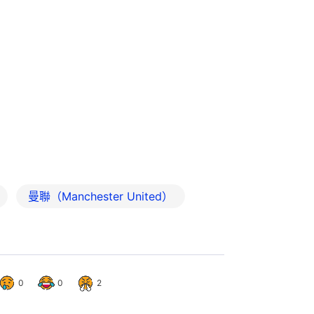
曼聯（Manchester United）
0
0
2