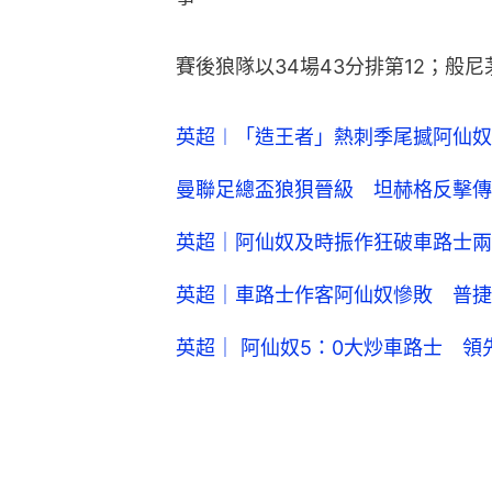
賽後狼隊以34場43分排第12；般尼
英超︱「造王者」熱刺季尾撼阿仙奴
曼聯足總盃狼狽晉級 坦赫格反擊傳
英超｜阿仙奴及時振作狂破車路士兩
英超｜車路士作客阿仙奴慘敗 普捷
英超｜ 阿仙奴5：0大炒車路士 領