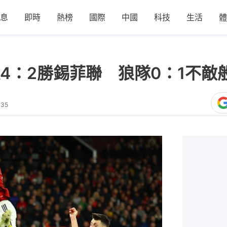
息
即時
熱榜
國際
中國
科技
生活
體
4：2勝錫菲聯 狼隊0：1不敵
:35