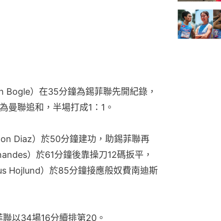
 Bogle）在35分鐘為錫菲聯先開紀錄，
2分鐘為曼聯追和，半場打成1：1。
ton Diaz）於50分鐘建功，助錫菲聯再
nandes）於61分鐘後靠操刀12碼扳平，
s Hojlund）於85分鐘接應般奴費南迪斯
菲聯以34場16分續排第20。