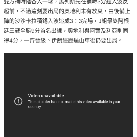
雙方補時階各入一球，馬列斯先在補時3分鐘入波反
超前，不過這刻要出局的奧地利未有放棄，由後備上
陣的沙沙卡拉積錫入波追成3：3完場，J組最終阿根
廷三戰全勝9分首名出線，奧地利與阿爾及利亞則同
得4分，一齊晉級。伊朗經歷過山車後仍要出局。