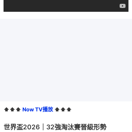
⬆️⬆️⬆️ 
Now TV播放
 ⬆️⬆️⬆️
世界盃2026｜32強淘汰賽晉級形勢