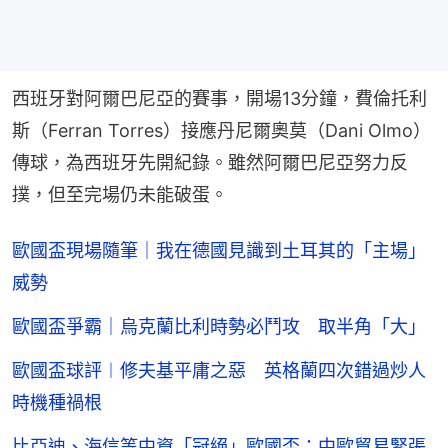
西班牙對阿爾巴尼亞的賽事，開場13分鐘，費倫托利
斯（Ferran Torres）接應丹尼爾奧莫（Dani Olmo）
傳球，為西班牙先開紀錄。雖然阿爾巴尼亞努力反
撲，但至完場仍未能破蛋。
歐國盃現場隨筆｜我在德國見識到土耳其的「主場」
威勢
歐國盃爭霸｜烏克蘭比利時勢必鬥攻 取半角「大」
歐國盃球評︱修夫基平庸之惡 英格蘭四次錯過炒人
時機種禍根
比亞迪、海信等中資「冠絕」歐國盃：中歐貿易緊張