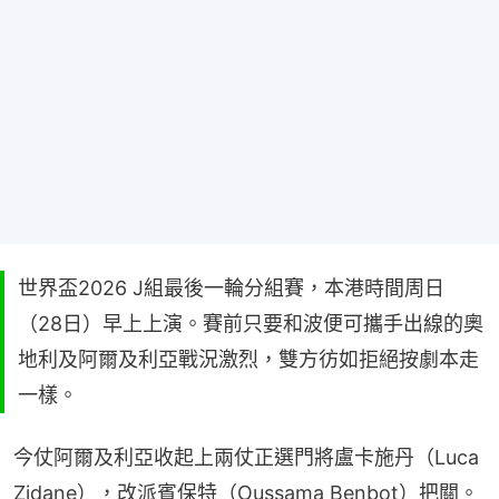
世界盃2026 J組最後一輪分組賽，本港時間周日
（28日）早上上演。賽前只要和波便可攜手出線的奧
地利及阿爾及利亞戰況激烈，雙方彷如拒絕按劇本走
一樣。
今仗阿爾及利亞收起上兩仗正選門將盧卡施丹（Luca 
Zidane），改派賓保特（Oussama Benbot）把關。