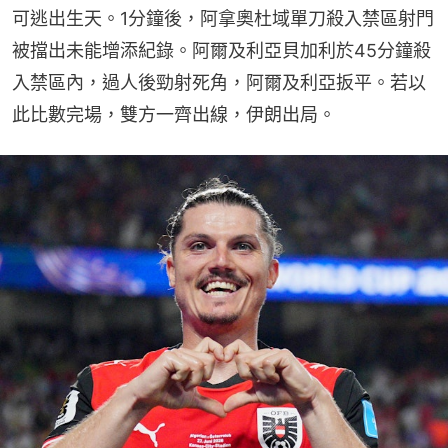
可逃出生天。1分鐘後，阿拿奧杜域單刀殺入禁區射門
被擋出未能增添紀錄。阿爾及利亞貝加利於45分鐘殺
入禁區內，過人後勁射死角，阿爾及利亞扳平。若以
此比數完場，雙方一齊出線，伊朗出局。