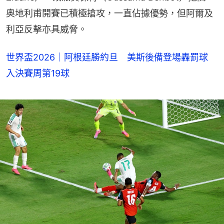
奧地利甫開賽已積極搶攻，一直佔據優勢，但阿爾及
利亞反擊亦具威脅。
世界盃2026｜阿根廷勝約旦 美斯後備登場轟罰球
入決賽周第19球