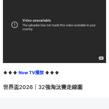
⬆️⬆️⬆️ 
Now TV播放
 ⬆️⬆️⬆️
世界盃2026｜32強淘汰賽走線圖