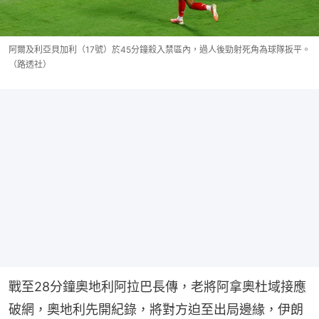
阿爾及利亞貝加利（17號）於45分鐘殺入禁區內，過人後勁射死角為球隊扳平。
（路透社）
戰至28分鐘奧地利阿拉巴長傳，老將阿拿奧杜域接應
破網，奧地利先開紀錄，將對方迫至出局邊緣，伊朗