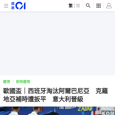
繁
|
简
體育
即時體育
歐國盃｜西班牙淘汰阿爾巴尼亞 克羅
地亞補時遭扳平 意大利晉級