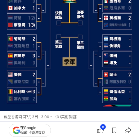
截至香港時間7月3日 13:00。（01美術製圖）
8
在Google
C朗換上21號球衣賀葡萄牙獲勝 祖達離世周年眼紅
追蹤《香港01》