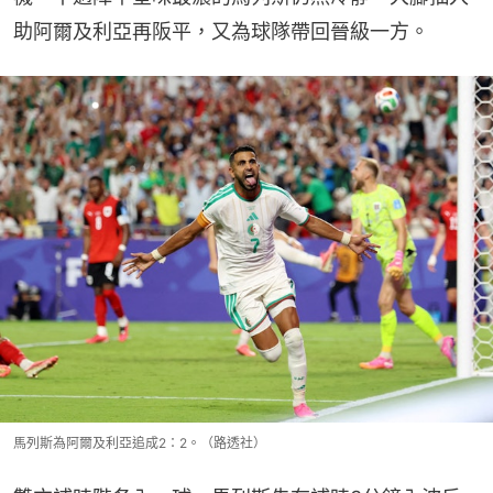
助阿爾及利亞再阪平，又為球隊帶回晉級一方。
馬列斯為阿爾及利亞追成2：2。（路透社）