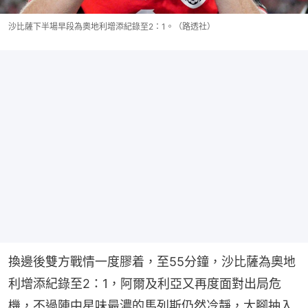
沙比薩下半場早段為奧地利增添紀錄至2：1。（路透社）
換邊後雙方戰情一度膠着，至55分鐘，沙比薩為奧地
利增添紀錄至2：1，阿爾及利亞又再度面對出局危
機，不過陣中星味最濃的馬列斯仍然冷靜，大腳抽入