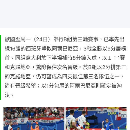
歐國盃周一（24日）舉行B組第三輪賽事，已率先出
線16強的西班牙擊敗阿爾巴尼亞，3戰全勝以9分居榜
首。同組意大利於下半場補時8分鐘入球，以１：1賽
和克羅地亞，驚險保住次名晉級。於B組以2分排第三
的克羅地亞，仍可望成為四支最佳第三名隊伍之一，
尚有晉級希望；以1分包尾的阿爾巴尼亞則確定被淘
汰。