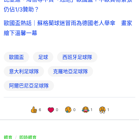
仍佔1/3贊助？
歐國盃熱話｜蘇格蘭球迷冒雨為德國老人舉傘 畫家
繪下溫馨一幕
歐國盃
足球
西班牙足球隊
意大利足球隊
克羅地亞足球隊
阿爾巴尼亞足球隊
6
0
0
1
1
體育
即時體育