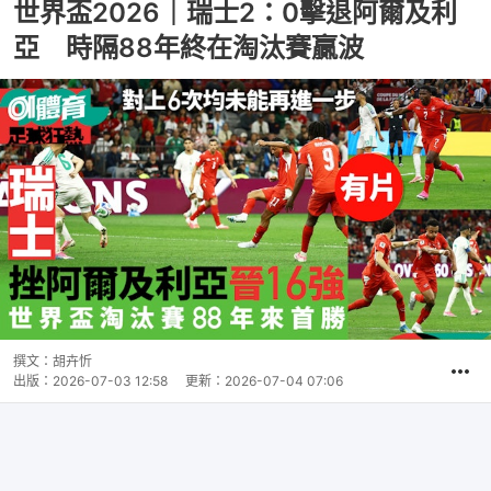
世界盃2026｜瑞士2：0擊退阿爾及利
亞 時隔88年終在淘汰賽贏波
撰文：
胡卉忻
出版：
2026-07-03 12:58
更新：
2026-07-04 07:06