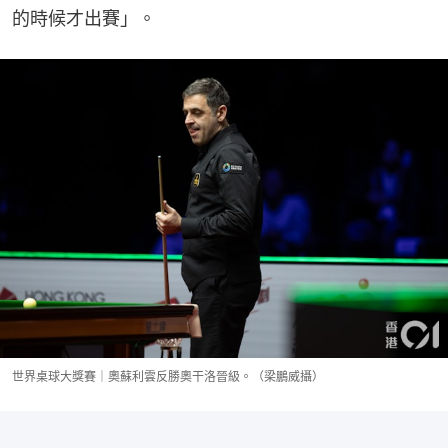
的時候才出賽」。
世界桌球大獎賽｜奧蘇利雲反勝奧干洛晉級。（梁鵬威攝）