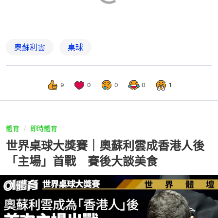
奧蘇利雲
桌球
9
0
0
0
1
體育
即時體育
世界桌球大獎賽｜奧蘇利雲成香港人後
「主場」首戰 賽後大談美食