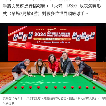
手將與奧蘇進行挑戰賽，「火箭」將分別以表演賽形
式（單場7局搶4勝）對戰多位世界頂級球手。
奧蘇在10月31日出席澳門桌球大師邀請賽的記者會，擔任「永利品牌大使」。（由
公關提供）