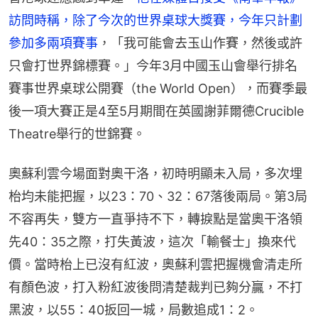
訪問時稱，除了今次的世界桌球大獎賽，今年只計劃
參加多兩項賽事
，「我可能會去玉山作賽，然後或許
只會打世界錦標賽。」今年3月中國玉山會舉行排名
賽事世界桌球公開賽（the World Open），而賽季最
後一項大賽正是4至5月期間在英國謝菲爾德Crucible 
Theatre舉行的世錦賽。
奧蘇利雲今場面對奧干洛，初時明顯未入局，多次埋
枱均未能把握，以23：70、32：67落後兩局。第3局
不容再失，雙方一直爭持不下，轉捩點是當奧干洛領
先40：35之際，打失黃波，這次「輸餐士」換來代
價。當時枱上已沒有紅波，奧蘇利雲把握機會清走所
有顏色波，打入粉紅波後問清楚裁判已夠分贏，不打
黑波，以55：40扳回一城，局數追成1：2。