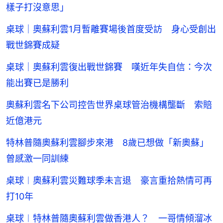
樣子打沒意思」
桌球｜奧蘇利雲1月暫離賽場後首度受訪 身心受創出
戰世錦賽成疑
桌球｜奧蘇利雲復出戰世錦賽 嘆近年失自信：今次
能出賽已是勝利
奧蘇利雲名下公司控告世界桌球管治機構壟斷 索賠
近億港元
特林普隨奧蘇利雲腳步來港 8歲已想做「新奧蘇」
曾感激一同訓練
桌球︱奧蘇利雲災難球季未言退 豪言重拾熱情可再
打10年
桌球︱特林普隨奧蘇利雲做香港人？ 一哥情傾溜冰