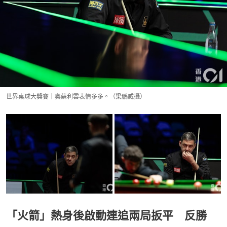
世界桌球大獎賽｜奧蘇利雲表情多多。（梁鵬威攝）
「火箭」熱身後啟動連追兩局扳平 反勝