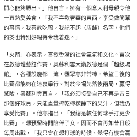
開心能夠勝出。」他自言，擁有一個意大利母親令他
一直熱愛美食，「我不喜歡奢華的東西，享受做簡單
的事情，我喜歡吃鴨，我記不起（店舖）名字，他們
的茶也特別好喝得令我着迷。」
「火箭」亦表示，喜歡香港的社會氣氛和文化。首次
在啟德體藝館作賽，奧蘇利雲大讚啟德是個「超級場
館」，各種設施都一流，觀眾亦非常棒，希望日後的
比賽都能夠在這裏舉行。對於今場先落後兩局，贏得
驚險，奧蘇利雲直言，「我必須接受自己不再是昔日
那個好球員，只能盡量搾乾檸檬餘下的果汁，但我仍
享受比賽」。他亦指出，「我總是較任何球手打更少
比賽」，想預留時間陪伴子女，因而不會再如昔日般
每周出戰，「我只會在想打球的時候、覺得有機會贏