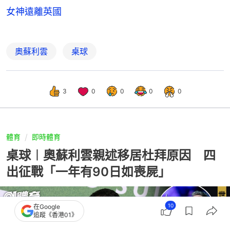
女神遠離英國
奧蘇利雲
桌球
3
0
0
0
0
體育
即時體育
桌球︱奧蘇利雲親述移居杜拜原因 四
出征戰「一年有90日如喪屍」
10
在Google
追蹤《香港01》