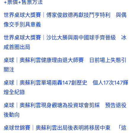
+票價+售票方法
世界桌球大獎賽｜傅家俊啟德再獻技鬥亨特利 與偶
像交手別具意義
世界桌球大獎賽｜沙比大勝與兩中國球手齊晉級 冰
咸首圈出局
桌球｜奧蘇利雲健康理由退大師賽 日前場上失態引
關注
桌球｜奧蘇利雲單場兩轟147創歷史 個人17次147輝
煌全紀錄
桌球｜奧蘇利雲現身觀塘為投資球會剪綵 預告退役
後動向
桌球世錦賽｜奧蘇利雲出局後表明將移居中東 「這