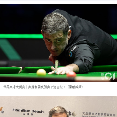
世界桌球大獎賽｜奧蘇利雲反勝奧平洛晉級。（梁鵬威攝）