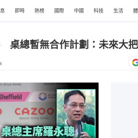
息
即時
熱榜
國際
中國
科技
生活
體
 桌總暫無合作計劃：未來大把
8