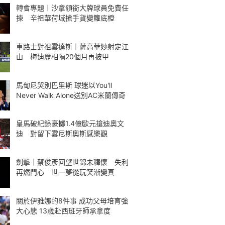
轉會專題︱沙拿領銜大牌球員免費任
揀 辛祖華荷域搶手貨變籮底橙
車路士對祖雲達斯｜薩高華妙射定江
山 梅迪歷相隔20個月再披甲
馬甸尼哭別巴里斯 球迷以You'll
Never Walk Alone送別AC米蘭傳奇
皇馬破紀錄豪擲1.4億歐元搶迪奧文
迪 對留下雲尼斯奧斯感樂觀
劍擊｜蔡俊彥回望世錦未釋懷 失利
再燃鬥心 世一夢從玩笑漸變真
關於伊雅娜的8件事 成功父母培育強
大心態 13歲赴西班牙師承拿度