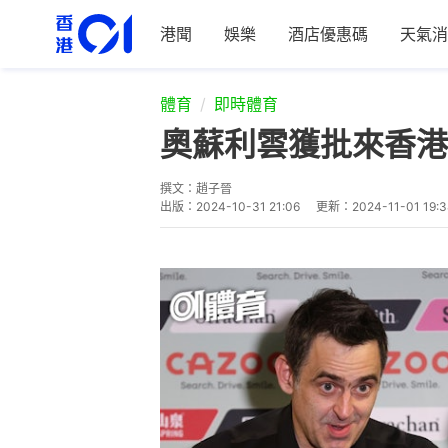
港聞
娛樂
酒店優惠碼
天氣消
體育
即時體育
奧蘇利雲獲批來香港
撰文：
趙子晉
出版：
2024-10-31 21:06
更新：
2024-11-01 19:3