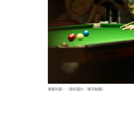
奧蘇利雲。（資料圖片／楊宇翹攝）