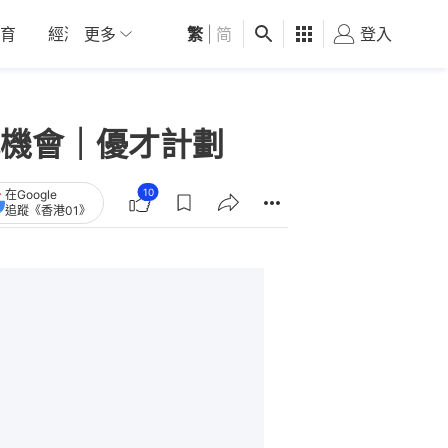
育
經濟
更多
01深圳
繁
觀點
|
简
健康
好食玩飛
登入
女
機會｜優才計劃
10
在Google
追蹤《香港01》