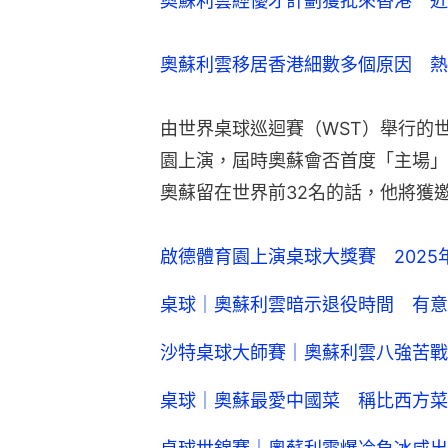
奧蘇利雲經優才計劃獲批來香港　近
奧蘇利雲移居香港細數多個原因　熱
由世界桌球巡迴賽（WST）舉行的
園上演，屆時奧蘇會否首度「主場」
奧蘇留在世界前32名的話，他將獲
啟德體育園上演桌球大獎賽 2025
桌球｜奧蘇利雲暗示退役時間 有意
沙特桌球大師賽｜奧蘇利雲八強苦戰
桌球｜奧蘇最愛中國菜 稱比西方菜