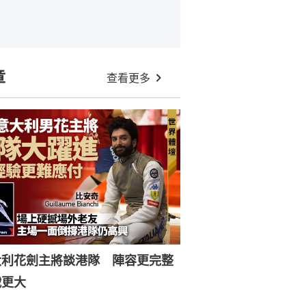
章
查看更多
大利花劍主將談港隊 陣容更完整
戰更大