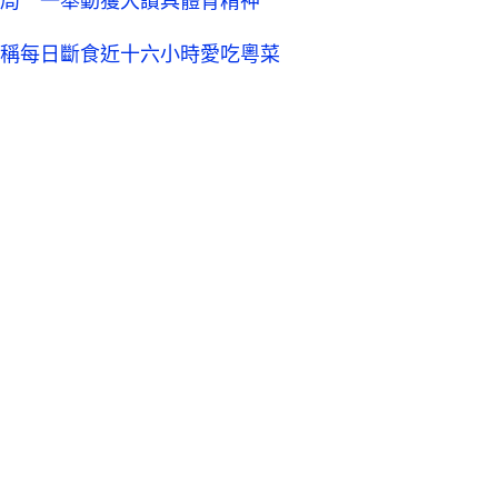
局 一舉動獲大讚具體育精神
稱每日斷食近十六小時愛吃粵菜