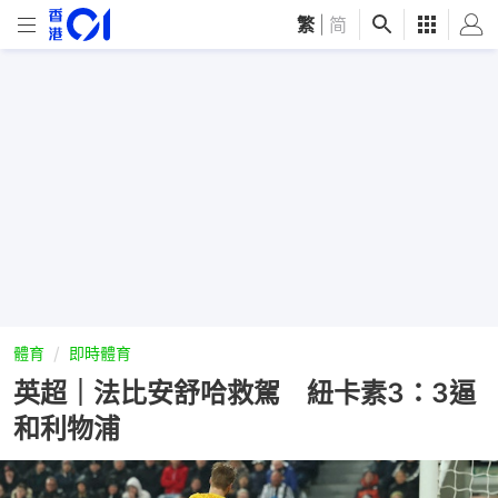
繁
|
简
體育
即時體育
英超｜法比安舒哈救駕 紐卡素3：3逼
和利物浦