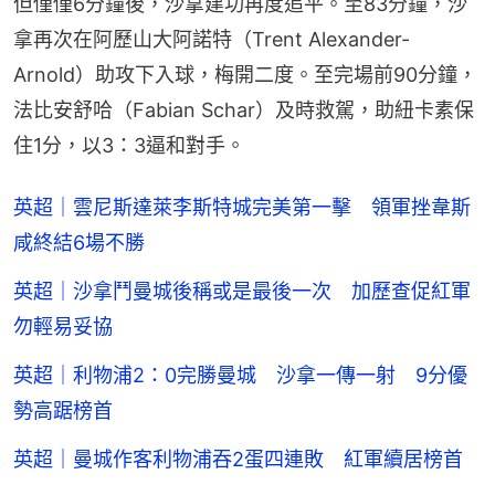
但僅僅6分鐘後，沙拿建功再度追平。至83分鐘，沙
拿再次在阿歷山大阿諾特（Trent Alexander-
Arnold）助攻下入球，梅開二度。至完場前90分鐘，
法比安舒哈（Fabian Schar）及時救駕，助紐卡素保
住1分，以3：3逼和對手。
英超｜雲尼斯達萊李斯特城完美第一擊 領軍挫韋斯
咸終結6場不勝
英超｜沙拿鬥曼城後稱或是最後一次 加歷查促紅軍
勿輕易妥協
英超｜利物浦2：0完勝曼城 沙拿一傳一射 9分優
勢高踞榜首
英超｜曼城作客利物浦吞2蛋四連敗 紅軍續居榜首