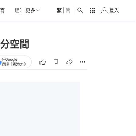
育
經濟
更多
01深圳
繁
觀點
|
简
健康
好食玩飛
登入
女
分空間
在Google
追蹤《香港01》