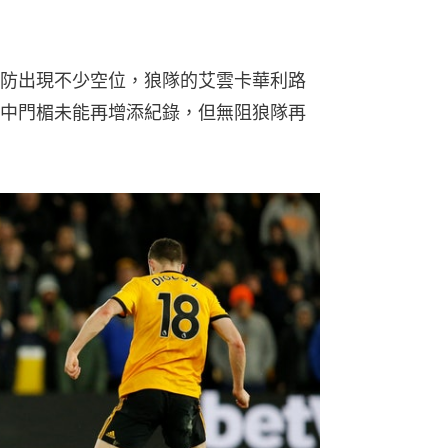
防出現不少空位，狼隊的艾雲卡華利路
中門楣未能再增添紀錄，但無阻狼隊再