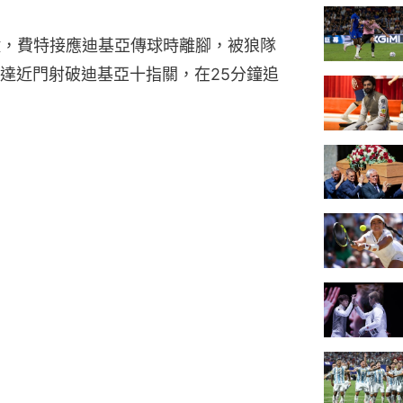
鐘，費特接應迪基亞傳球時離腳，被狼隊
達近門射破迪基亞十指關，在25分鐘追