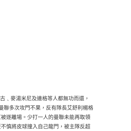
古﹑麥湯米尼及連格等人都無功而還，
。曼聯多次攻門不果，反有隊長艾舒利楊格
紅被逐離場。少打一人的曼聯未能再取領
更不慎將皮球撞入自己龍門，被主隊反超