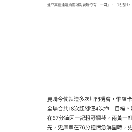
迪亞高祖達連續兩場對曼聯亦有「士哥」。（路透社）
曼聯今仗製造多次埋門機會，惟盧卡
全場合共18次起腳僅4次命中目標
在57分鐘因一記粗野攔截，兩黃一
先，史摩寧在76分鐘情急解圍時，