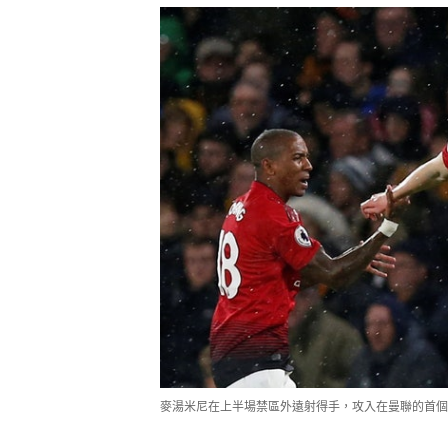
麥湯米尼在上半場禁區外遠射得手，攻入在曼聯的首個