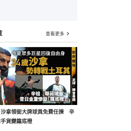
章
查看更多
︱沙拿領銜大牌球員免費任揀 辛
搶手貨變籮底橙