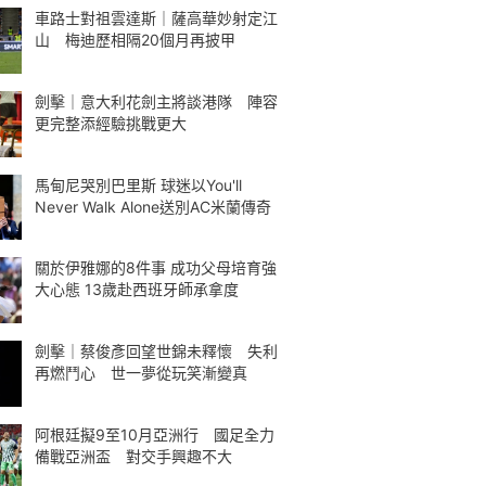
車路士對祖雲達斯｜薩高華妙射定江
山 梅迪歷相隔20個月再披甲
劍擊｜意大利花劍主將談港隊 陣容
更完整添經驗挑戰更大
馬甸尼哭別巴里斯 球迷以You'll
Never Walk Alone送別AC米蘭傳奇
關於伊雅娜的8件事 成功父母培育強
大心態 13歲赴西班牙師承拿度
劍擊｜蔡俊彥回望世錦未釋懷 失利
再燃鬥心 世一夢從玩笑漸變真
阿根廷擬9至10月亞洲行 國足全力
備戰亞洲盃 對交手興趣不大