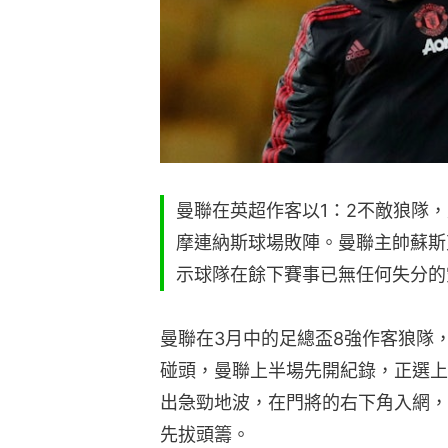
曼聯在英超作客以1：2不敵狼隊
摩連納斯球場敗陣。曼聯主帥蘇斯
示球隊在餘下賽事已無任何失分的
曼聯在3月中的足總盃8強作客狼隊
碰頭，曼聯上半場先開紀錄，正選上
出急勁地波，在門將的右下角入網，
先拔頭籌。