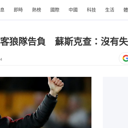
息
即時
熱榜
國際
中國
科技
生活
體
客狼隊告負 蘇斯克查：沒有失
34