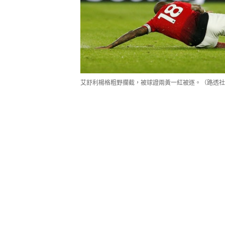
艾舒利楊格粗野攔截，被球證兩黃一紅被逐。（路透社