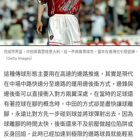
完成世界盃，中田英壽登陸意大利。這一件佩魯賈球衣，當年在香港也引發追捧。
（Getty Images）
這種傳球形態主要用在高速的邊路推進，其實是現代
在中場中路快速分至邊路的運用邊後衛方式，邊鋒與
邊後衛可以直接衝入對方兩翼深處，在當時的足球還
有著控球在腳的概念時，中田的方式卻是盡快讓球離
腳，永遠比對方先一步碰到球並將球彈射出去，因為
球離腳的時間太快，後衛還來不及前壓做越位陷阱或
反身回追，此時已經加速到極限的邊路球員就能輕易