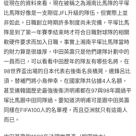
從現在的資料來看，現在被稱之為湘南比馬隊的平塚
比馬隊好像是一支剛從JFL升級的隊伍，但實際上並
非如此。日職創立時期許多制度尚未完備，平塚比馬
隊是到了第一年賽季結束時才符合日職對球隊的相關
軟硬件要求而加入日職。事實上湘南平塚比馬隊當時
的財力算是很雄厚，中田英壽只是他們建隊計劃中的
一員而已，可以看看中田歷年的隊友有哪些名將，在
98世界盃出場的日本代表右後衛名良橋晃，邊鋒呂比
須，替補門將小島伸幸，在國家隊共佔據4人名額，
甚至連韓國歷史最強後衛洪明甫都在97與98年踢過平
塚比馬跟中田同隊過。要知道洪明甫可是跟中田英壽
同樣在FIFA100人的名單裡，而且亞洲就只有這兩人
而已。