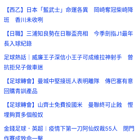
【西乙】日本「藍武士」命運各異 岡崎奪冠柴崎降
班 香川未收咧
【日職】三浦知良勢在日聯盃亮相 今季劍指J1最年
長入球紀錄
足球熱話｜威廉王子深信小王子可成維拉神射手 曾
抗拒兒子做車迷
【足球轉會】曼城中堅接班人表明離隊 傳巴塞有意
回購青訓產品
【足球轉會】山齊士免費投國米 曼聯終可止蝕 慳
埋夠買多個般奴
金錢足球．英超︱疫情下第一刀阿仙奴裁55人 閉門
作賽成致命一擊