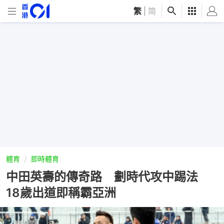
繁
|
简
體育
即時體育
中田英壽的傳奇路 劃時代攻中踢法
18歲出道即稱霸亞洲