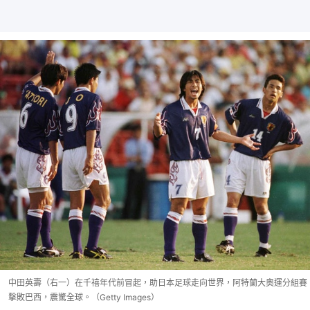
中田英壽（右一）在千禧年代前冒起，助日本足球走向世界，阿特蘭大奧運分組賽
擊敗巴西，震驚全球。（Getty Images）