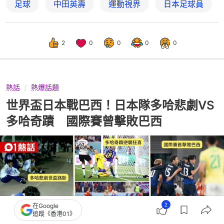
足球
中田英壽
運動視界
日本足球員
2
0
0
0
0
熱話
熱爆話題
世界盃日本戰巴西！日本隊多哈悲劇VS
多哈奇蹟 國際賽曾擊敗巴西
2
在Google
追蹤《香港01》