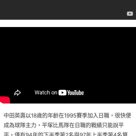
中田英壽以18歲的年齡在1995賽季加入日職，很快便
成為球隊主力，平塚比馬隊在日職的戰績只能說平
平，僅有94年的下半季第2名與97年上半季第4名算