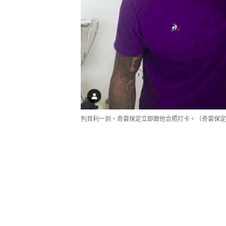
列貝利一到，奇雲保定立即跟他合照打卡。（奇雲保定Ins