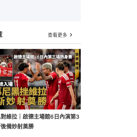
章
查看更多
對維拉｜啟德主場館6日內演第3
斯後備妙射奠勝