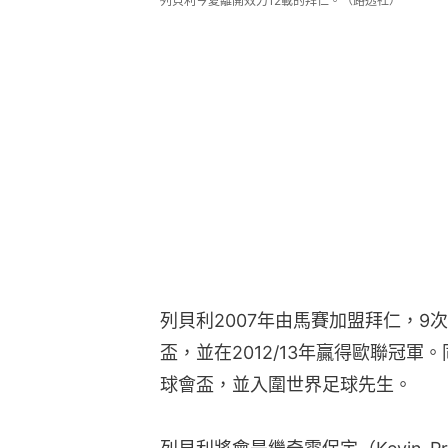
列貝利今夏離開效力12載的拜仁。（路透社）
列貝利2007年由馬賽加盟拜仁，9
盃，並在2012/13年贏得歐聯冠
球會盃，並入圍世界足球先生。