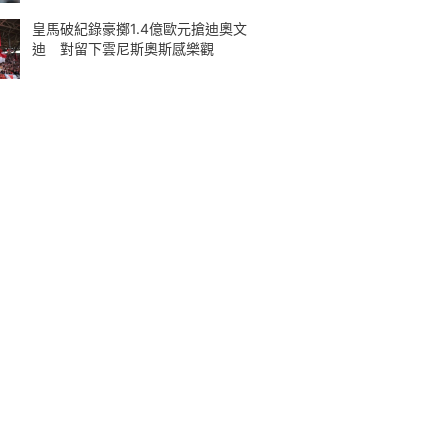
皇馬破紀錄豪擲1.4億歐元搶迪奧文
迪 對留下雲尼斯奧斯感樂觀