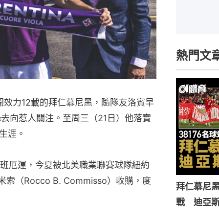
熱門文
今夏離開效力12載的拜仁慕尼黑，隨隊友洛賓早
鋒去向惹人關注。至周三（21日）他落實
生涯。
班厄運，今夏被北美職業聯賽球隊紐約
米索（Rocco B. Commisso）收購，度
拜仁慕尼黑
戰 迪亞