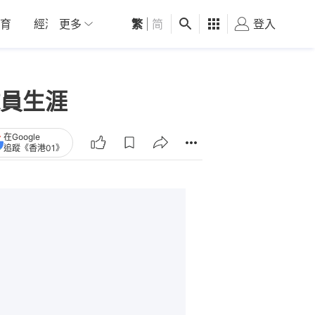
育
經濟
更多
01深圳
繁
觀點
|
简
健康
好食玩飛
登入
女
員生涯
在Google
追蹤《香港01》