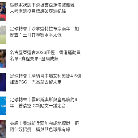
吳艷妮狀態下滑坦言亞運備戰艱難
未考慮退役目標想破亞洲紀錄
足球轉會｜沙拿簽特拉布宗兩年 加
歷查：土耳其聯賽水平太低
名古屋亞運會2026田徑｜香港運動員
名單+賽程賽果+歷屆成績
足球轉會｜摩納哥中場艾利奧捷4.5億
加盟PSG 巴高拿去留未定
足球轉會｜雲尼斯奧斯與皇馬續約6
年 曾清空IG新貼文一錘定音
英超｜曼城新兵蒙加完成地標戰 拒
阿仙奴招攬 稱與藍色球隊有緣