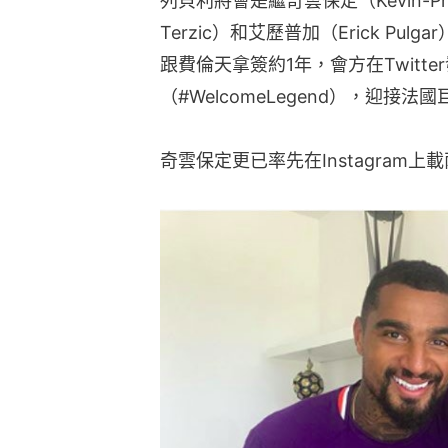
列貝利將會是繼奇雲保定（Kevin-Princ
Terzic）和艾歷普加（Erick P
跟費倫天拿簽約1年，會方在Twitt
（#WelcomeLegend），迎接法
奇雲保定更已率先在Instagram