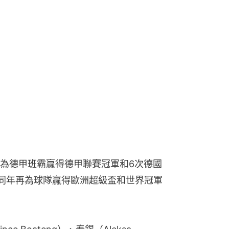
次為德甲班霸贏得德甲聯賽冠軍和6次德國
軍。同年再為球隊贏得歐洲超級盃和世界冠軍