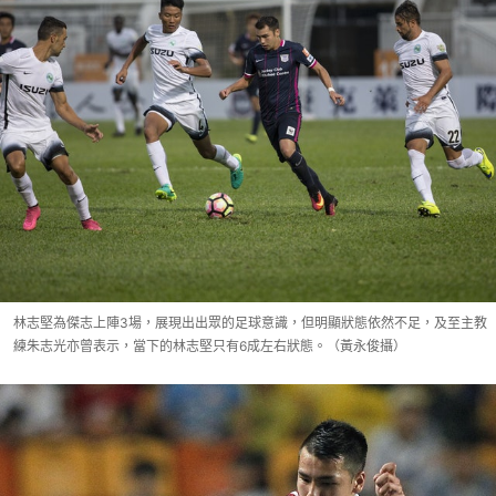
林志堅為傑志上陣3場，展現出出眾的足球意識，但明顯狀態依然不足，及至主教
練朱志光亦曾表示，當下的林志堅只有6成左右狀態。（黃永俊攝）