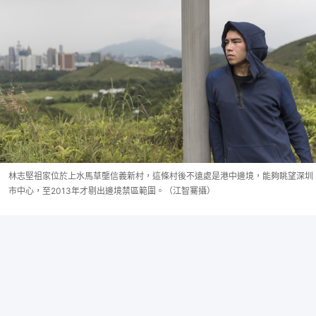
林志堅祖家位於上水馬草壟信義新村，這條村後不遠處是港中邊境，能夠眺望深圳
市中心，至2013年才剔出邊境禁區範圍。（江智騫攝）