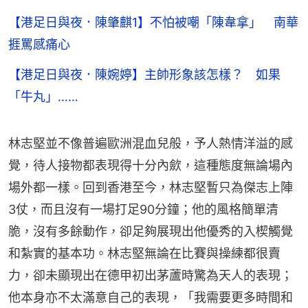
【港足日與夜．陳肇麒1】不怕被嘲「陳韋拿」 南華
捱罵感痛心
【港足日與夜．陳婉婷】主帥形象該怎樣？ 如果
「牛丸」……
林志堅並不像普遍歐洲混血兒般，予人熱情洋溢的感
覺，待人接物都表現得十分內歛，這種態度無論場內
場外都一樣。回到香港至今，林志堅暫只為傑志上陣
3仗，而且沒有一場打足90分鐘；他的風格簡單清
脆，沒有多餘動作，卻足夠展現出他優秀的入楔觸覺
和紮實的基本功。林志堅無論在比賽與操練都很賣
力，卻未顯現出在德甲初出茅蘆時驚為天人的表現；
他本身亦不太滿意自己的表現，「我需要更多時間和