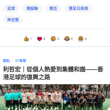
足球
港超聯
傑志
港足日與夜
林志堅
1
0
0
0
0
觀點
01專欄
利哲宏｜從個人熱愛到集體和諧——香
港足球的復興之路