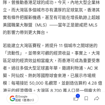
隊，曾推動香港足球的成功。今天，內地大型企業林
立，而大灣區多個城市亦有濃厚的足球氣氛，香港其
實有條件把握新機遇，甚至有可能在增長軌跡上超越
美國職業大聯盟（MLS）——當年正是碧咸把 MLS 
的影響力帶到更大舞台。
若能建立大灣區賽程，將提升 11 個城市之間球迷的
「流動性」，並帶來可觀的經濟收益。事實上，大灣
區足球的經濟效益相當龐大，而香港可成為重要受惠
者。過往多個大型足球嘉年華，邀請利物浦、AC 米
蘭、阿仙奴、熱刺等國際球會來港，已展示市場規
模：每場接近 50,000 名觀眾，並創造估算約 4.28 億
港元的經濟價值。大灣區 8,700 萬人口是一個龐大的
1
在Google
消費市場，跨境融合更令香港有機會吸引廣東、澳門
追蹤《香港01》