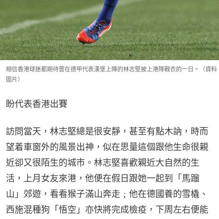
相信香港球迷都期待曾在德甲代表漢堡上陣的林志堅披上港隊戰衣的一日。（資料
圖片）
盼代表香港出賽
訪問當天，林志堅總是很安靜，甚至有點木訥，時而
望着車窗外的風景出神，似在思量這個跟他生命很親
近卻又很陌生的城市。林志堅喜歡親近大自然的生
活，上月女友來港，他便在假日跟她一起到「馬蹓
山」郊遊，看看猴子滿山奔走﹔他在德國養的雪橇、
西施混種狗「悟空」亦快將完成檢疫，下周左右便能