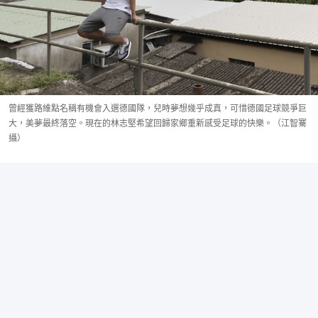
曾經獲路維點名稱有機會入選德國隊，兒時夢想幾乎成真，可惜德國足球競爭巨
大，美夢最終落空。現在的林志堅希望回歸家鄉重新感受足球的快樂。（江智騫
攝）