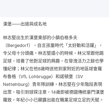
漢堡——出道與成名地
林志堅出生於漢堡東部的小鎮伯格多夫
（Bergedorf），自言孩童時代「太好動和活躍」，
令父母十分頭痛。林志堅還小的時候，林父常跟他踢
足球，培養了他對足球的興趣，在發洩活力之餘也學
懂紀律；林父在他8歲時送他到家附近的地區球會羅
布魯格（VfL Lohbrugge）和諾頓堡（SV 
Nettelnburg）青年隊訓練，林志堅在少年階段表現
出眾，吸引到球探注意，14歲即被德國傳統豪門漢堡
羅致，年紀小小已顯露出能在職業足球立足的天賦。