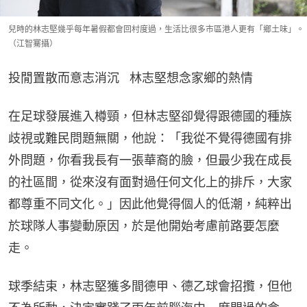
兒時的林志堅幾乎每年暑假都會回村度過，生活比很多市區港人更有「鄉土味」。
（江智騫攝）
投閒置散而意志消沉   林志堅想念家鄉的熱情
在足球發展進入樽頸，但林志堅卻覺得跟德國的種族
歧視或難民問題無關，他說：「我從不覺得德國有排
外問題，你看我長有一張華裔的臉，但最少我在成長
的社區間，從來沒有面對過任何文化上的排斥，大家
都尊重不同文化。」因此他覺得個人的低潮，純粹出
於球隊人事變動原因，於是他開始考慮前路要怎麼
走。
球季結束，林志堅獲多間德甲、德乙球會招攬，但他