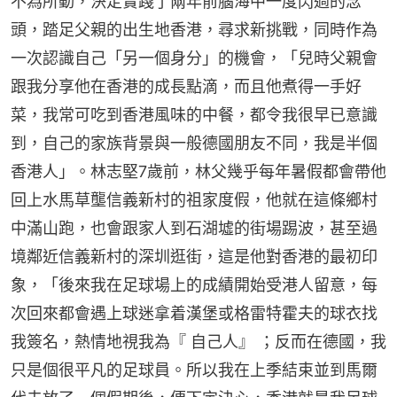
不為所動，決定實踐了兩年前腦海中一度閃過的念
頭，踏足父親的出生地香港，尋求新挑戰，同時作為
一次認識自己「另一個身分」的機會，「兒時父親會
跟我分享他在香港的成長點滴，而且他煮得一手好
菜，我常可吃到香港風味的中餐，都令我很早已意識
到，自己的家族背景與一般德國朋友不同，我是半個
香港人」。林志堅7歲前，林父幾乎每年暑假都會帶他
回上水馬草壟信義新村的祖家度假，他就在這條鄉村
中滿山跑，也會跟家人到石湖墟的街場踢波，甚至過
境鄰近信義新村的深圳逛街，這是他對香港的最初印
象，「後來我在足球場上的成績開始受港人留意，每
次回來都會遇上球迷拿着漢堡或格雷特霍夫的球衣找
我簽名，熱情地視我為『 自己人』 ；反而在德國，我
只是個很平凡的足球員。所以我在上季結束並到馬爾