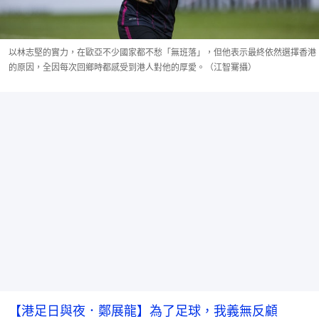
以林志堅的實力，在歐亞不少國家都不愁「無班落」，但他表示最終依然選擇香港
的原因，全因每次回鄉時都感受到港人對他的厚愛。（江智騫攝）
【港足日與夜．鄭展龍】為了足球，我義無反顧