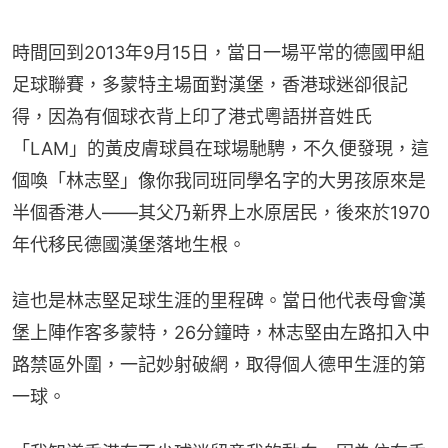
時間回到2013年9月15日，當日一場平常的德國甲組
足球聯賽，多蒙特主場面對漢堡，香港球迷卻很記
得，因為有個球衣背上印了港式粵語拼音姓氏
「LAM」的黃皮膚球員在球場馳騁，不久便發現，這
個喚「林志堅」像你我同班同學名字的大男孩原來是
半個香港人——其父乃新界上水原居民，後來於1970
年代移民德國漢堡落地生根。
這也是林志堅足球生涯的里程碑。當日他代表母會漢
堡上陣作客多蒙特，26分鐘時，林志堅由左路扣入中
路禁區外圍，一記妙射破網，取得個人德甲生涯的第
一球。