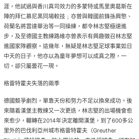
涯，他試過與香川真司效力的多蒙特或馬里奧葛斯在
陣的拜仁慕尼黑同場較技﹔亦曾與韓國前鋒孫興慜、
荷蘭名將雲達華治等一同操練，都令林志堅極速進
步，及至德國主教練路維亦曾表示有興趣徵召林志堅
進國家隊觀察。這幾年，無疑是林志堅足球事業如日
中天的日子，他亦以為童年夢想可以成真之際，一
切，卻只屬曇花一現。
格雷特霍夫失落的兩季
德國競爭劇烈，單靠天份和努力不足以換來成功。後
來隨着漢堡主教練又一次更迭，林志堅的出場機會愈
來愈少，輾轉在2014年決定離開漢堡，到了600多公
里外的巴伐利亞州城市格雷特霍夫（Greuther 