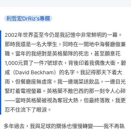
利哲宏DrRiz's專欄
2002年世界盃至今仍是我記憶中非常鮮明的一幕。
那時我還是一名大學生，同時在一間地中海餐廳做兼
職。當年的我絕對是英格蘭隊的死忠，甚至願意花
1,000元買了一件7號球衣，背後印着我偶像大衛・碧
咸（David Beckham）的名字。我記得那天下着大
雨，但餐廳座無虛席。我一邊端菜送飲品，一邊目光
緊盯着電視螢幕。英格蘭不敵巴西的那一刻令人心碎
——當時英格蘭被視為奪冠大熱，但最終落敗，我更
忍不住流下了眼淚。
多年過去，我與足球的關係也慢慢轉變——我不再執