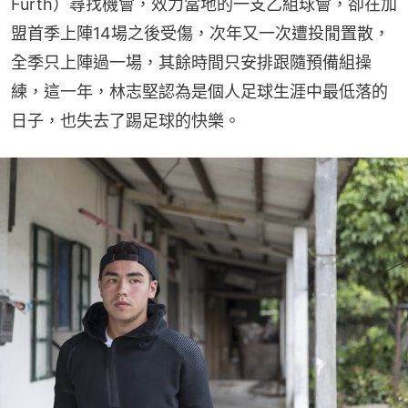
Fürth）尋找機會，效力當地的一支乙組球會，卻在加
盟首季上陣14場之後受傷，次年又一次遭投閒置散，
全季只上陣過一場，其餘時間只安排跟隨預備組操
練，這一年，林志堅認為是個人足球生涯中最低落的
日子，也失去了踢足球的快樂。