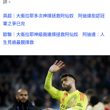
評。
英超｜大衛拉耶多次神撲拯救阿仙奴 阿迪達拒認冠
軍之爭已完
歐聯｜大衛拉耶神級兩連撲拯救阿仙奴 阿迪達：人
生見過最靚撲救