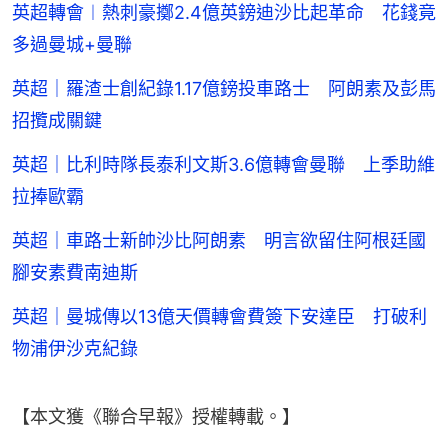
英超轉會︱熱刺豪擲2.4億英鎊迪沙比起革命 花錢竟
多過曼城+曼聯
英超｜羅渣士創紀錄1.17億鎊投車路士 阿朗素及彭馬
招攬成關鍵
英超｜比利時隊長泰利文斯3.6億轉會曼聯 上季助維
拉捧歐霸
英超｜車路士新帥沙比阿朗素 明言欲留住阿根廷國
腳安素費南迪斯
英超｜曼城傳以13億天價轉會費簽下安達臣 打破利
物浦伊沙克紀錄
【本文獲《聯合早報》授權轉載。】