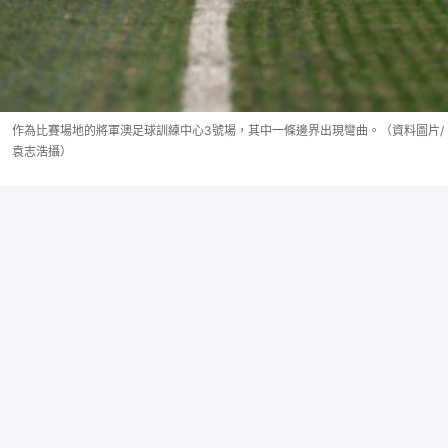
作為比賽場地的將軍澳足球訓練中心3號場，其中一條邊界出現彎曲。（資料圖片/
袁志浩攝）