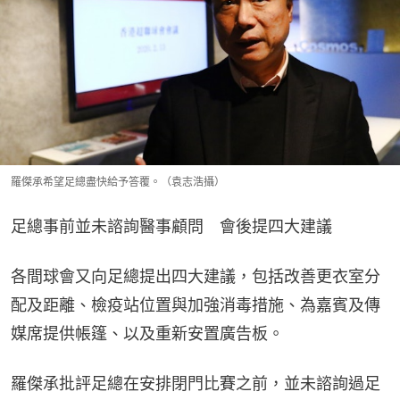
羅傑承希望足總盡快給予答覆。（袁志浩攝）
足總事前並未諮詢醫事顧問　會後提四大建議
各間球會又向足總提出四大建議，包括改善更衣室分
配及距離、檢疫站位置與加強消毒措施、為嘉賓及傳
媒席提供帳篷、以及重新安置廣告板。
羅傑承批評足總在安排閉門比賽之前，並未諮詢過足