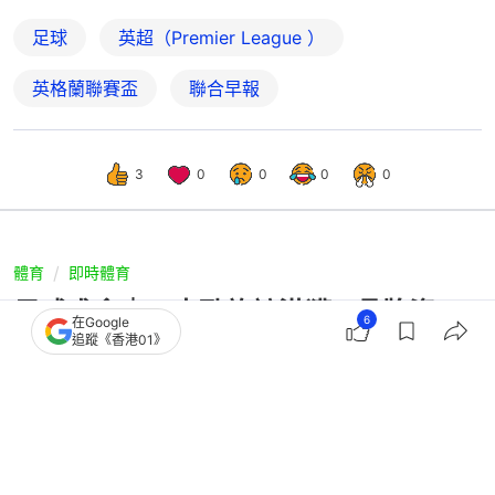
足球
英超（Premier League ）
英格蘭聯賽盃
聯合早報
3
0
0
0
0
體育
即時體育
足球盛會｜四支勁旅訪港獲M品牌資
6
在Google
追蹤《香港01》
助 羅淑佩：對出場陣容有要求