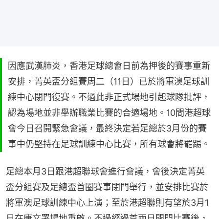
因應武漢肺炎，香港足球總會日前為押後的賽事重新
安排，菁英盃分組賽周二（11日）已於將軍澳足球訓
練中心閉門復賽。不過此非正式場地引起球隊批評，
認為場地並非舉辦職業比賽的合適場地。10間港超球
會今日召開緊急會議，最終決定若足總於3月份的賽
事中仍堅持在足球訓練中心比賽，所有球會將罷踢。
足總本月3日跟港超聯球會進行會議，會後決定菁英
盃分組賽及足總盃首圈賽事閉門舉行，並安排比賽於
將軍澳足球訓練中心上演；至於港超聯則有望於3月1
日在康文署場地重啟。不過經過首兩日閉門比賽後，