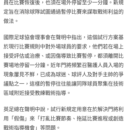
員在比賽恢復後，也須在場外停留至少一分鐘。新規
定旨在消除球隊試圖通過暫停比賽來謀取戰術利益的
做法。
國際足球協會理事會在聲明中指出，這個試行方案基
於現行比賽規則中對外場球員的要求，他們若在場上
接受評估或治療、或因傷導致比賽暫停，都須離開比
賽場地停留一分鐘。近年門將頻繁召醫護人員入場的
現象屢見不鮮，已成為球迷、球評人及對手主帥的爭
議點之一，這樣的暫停往往能讓同隊球員聚集在技術
區域附近接受教練戰術指導。
英足總在聲明中說，試行新規定用意在於解決門將利
用「假傷」來「打亂比賽節奏、拖延比賽進程或創造
戰術指導機會」等問題。