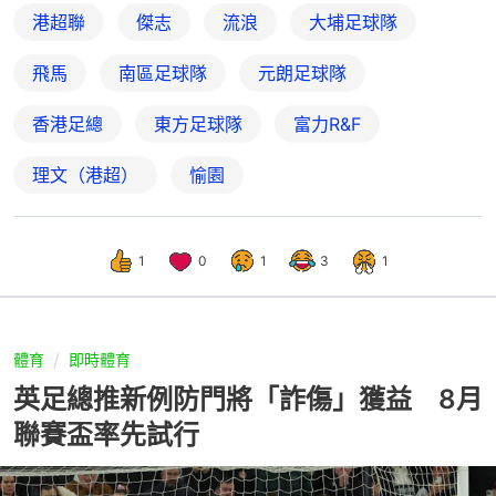
港超聯
傑志
流浪
大埔足球隊
飛馬
南區足球隊
元朗足球隊
香港足總
東方足球隊
富力R&F
理文（港超）
愉園
1
0
1
3
1
體育
即時體育
英足總推新例防門將「詐傷」獲益 8月
聯賽盃率先試行