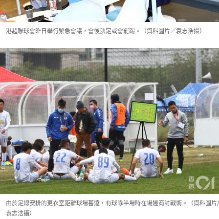
港超聯球會昨日舉行緊急會議，會後決定或會罷踢。（資料圖片／袁志浩攝）
由於足總安排的更衣室距離球場甚遠，有球隊半場時在場邊商討戰術。（資料圖片/
袁志浩攝）