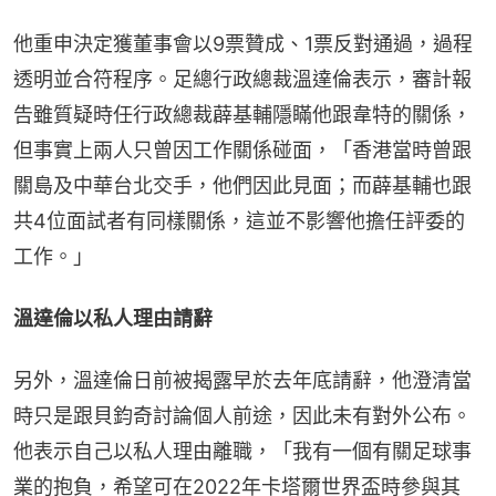
他重申決定獲董事會以9票贊成、1票反對通過，過程
透明並合符程序。足總行政總裁溫達倫表示，審計報
告雖質疑時任行政總裁薜基輔隱瞞他跟韋特的關係，
但事實上兩人只曾因工作關係碰面，「香港當時曾跟
關島及中華台北交手，他們因此見面；而薜基輔也跟
共4位面試者有同樣關係，這並不影響他擔任評委的
工作。」
溫達倫以私人理由請辭
另外，溫達倫日前被揭露早於去年底請辭，他澄清當
時只是跟貝鈞奇討論個人前途，因此未有對外公布。
他表示自己以私人理由離職，「我有一個有關足球事
業的抱負，希望可在2022年卡塔爾世界盃時參與其