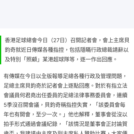
香港足球總會今日（27日）召開記者會，會上主席貝
鈞奇就近日傳媒各種指控，包括隱瞞行政總裁請辭以
及特別「照顧」某港超球隊等，逐一作出回應。
有傳媒在今日以全版報導足總各種行政及管理問題，
足總主席貝鈞奇於記者會上逐點回應。對於有指立法
會議員何君堯出任委員的足總法律事務委員會，連續
5季沒召開會議，貝鈞奇稱指控失實，「該委員會每
年也有開會，至少一次。」他也解釋，董事會從沒以
拍手形式通過會議紀錄，「該情況是董事會正討論賀
歲盃，我建議由主席及副主席私人贊助比賽，大家便