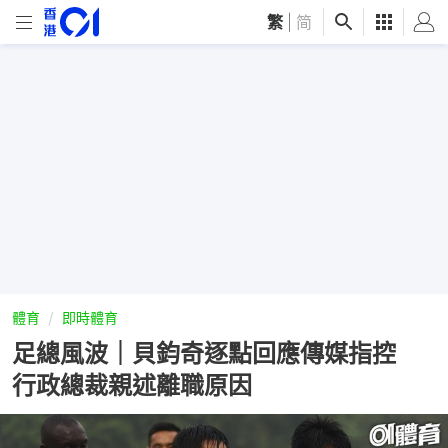
繁
|
简
體育
即時體育
足總風波｜貝鈞奇逐點回應傳媒指控
行政總裁親述離職原因