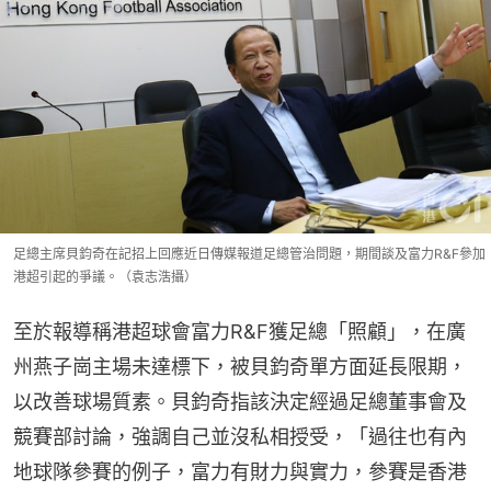
足總主席貝鈞奇在記招上回應近日傳媒報道足總管治問題，期間談及富力R&F參加
港超引起的爭議。（袁志浩攝）
至於報導稱港超球會富力R&F獲足總「照顧」，在廣
州燕子崗主場未達標下，被貝鈞奇單方面延長限期，
以改善球場質素。貝鈞奇指該決定經過足總董事會及
競賽部討論，強調自己並沒私相授受，「過往也有內
地球隊參賽的例子，富力有財力與實力，參賽是香港