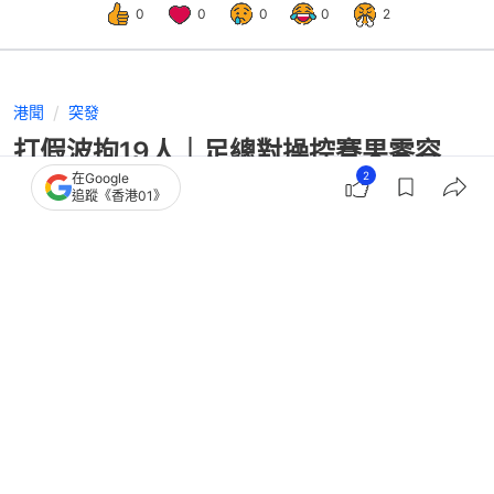
0
0
0
0
2
港聞
突發
打假波拘19人｜足總對操控賽果零容
2
在Google
忍 會長貝鈞奇：希望斬草除根
追蹤《香港01》