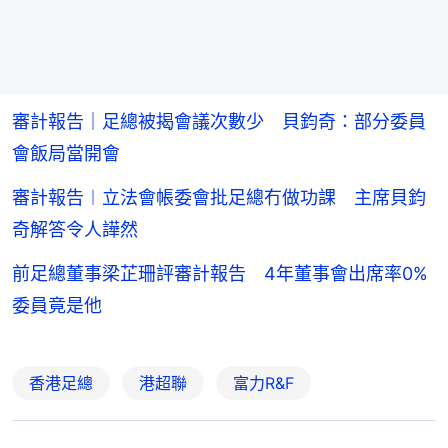
審計報告｜足總被揭會議次數少 貝鈞奇：部分委員
會飯局當開會
審計報告︱立法會帳委會批足總冇做功課 主席貝鈞
奇解答令人譁然
前足總董事梁芷珊評審計報告 4年董事會出席率0%
委員竟是他
香港足總
港超聯
富力R&F