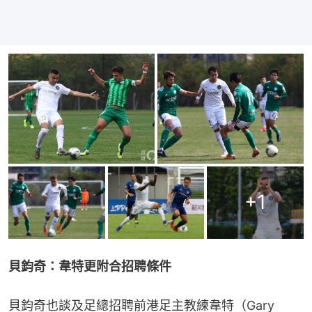
+
1
貝鈞奇：韋特更附合招聘條件
貝鈞奇也談及足總招聘前港足主教練韋特（Gary 