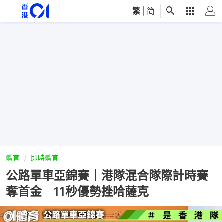
繁
|
简
體育
即時體育
公路單車亞錦賽｜港隊混合隊際計時賽
奪首金 11秒優勢挫哈薩克