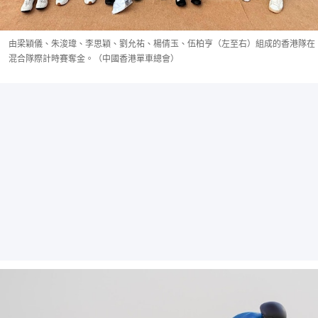
由梁穎儀、朱浚瑋、李思穎、劉允祐、楊倩玉、伍柏亨（左至右）組成的香港隊在
混合隊際計時賽奪金。（中國香港單車總會）