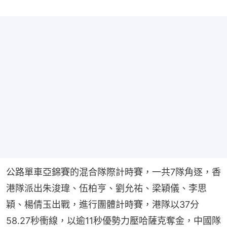
公路單車亞錦賽的混合隊際計時賽，一共7隊角逐，香
港隊派出朱浚瑋、伍柏亨、劉允祐、梁穎儀、李思
穎、楊倩玉出戰，進行團體計時賽，港隊以37分
58.27秒衝線，以逾11秒優勢力壓哈薩克奪金，中國隊