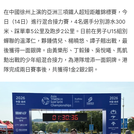
在中國徐州上演的亞洲三項鐵人超短距離錦標賽，今
日（14日）進行混合接力賽，4名選手分別游水300
米、踩單車5公里及跑步2公里。日前在男子U15組別
蟬聯的溫澤仁，夥鍾倩兒、楊曉悠、譚子翹出戰，最
後獲得一面銀牌。由黃樂彤、丁毅臻、吳悅曦、馬凱
勳出戰的少年組混合接力，為港隊增添一面銅牌。港
隊完成兩日賽事後，共獲得1金2銀2銅。