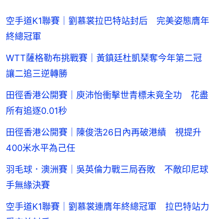
空手道K1聯賽｜劉慕裳拉巴特站封后 完美姿態膺年
終總冠軍
WTT薩格勒布挑戰賽｜黃鎮廷杜凱琹奪今年第二冠
讓二追三逆轉勝
田徑香港公開賽｜庾沛怡衝擊世青標未竟全功 花盡
所有追逐0.01秒
田徑香港公開賽｜陳俊浩26日內再破港績 視提升
400米水平為己任
羽毛球．澳洲賽｜吳英倫力戰三局吞敗 不敵印尼球
手無緣決賽
空手道K1聯賽｜劉慕裳連膺年終總冠軍 拉巴特站力