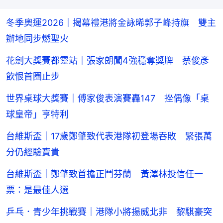
冬季奧運2026｜揭幕禮港將金詠晞郭子峰持旗 雙主
辦地同步燃聖火
花劍大獎賽都靈站｜張家朗闖4強穩奪獎牌 蔡俊彥
飲恨首圈止步
世界桌球大獎賽｜傅家俊表演賽轟147 挫偶像「桌
球皇帝」亨特利
台維斯盃｜17歲鄭肇致代表港隊初登場吞敗 緊張萬
分仍經驗寶貴
台維斯盃｜鄭肇致首擔正鬥芬蘭 黃澤林投信任一
票：是最佳人選
乒乓．青少年挑戰賽｜港隊小將揚威北非 黎騏豪突