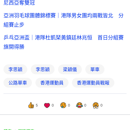
尼西亞奪雙冠
亞洲羽毛球團體錦標賽｜港隊男女團均兩戰皆北 分
組賽止步
乒乓亞洲盃｜港隊杜凱琹黃鎮廷林兆恒 首日分組賽
旗開得勝
李思穎
李思穎
梁穎儀
單車
公路單車
香港運動員
香港運動員戰報
5
0
0
0
0