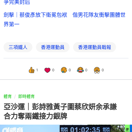
爭完美封后
劍擊｜蔡俊彥放下衛冕包袱 偕男花隊友衝擊團體世
界第一
三項鐵人
香港運動員
香港運動員戰報
1
0
0
0
0
體育
即時體育
亞沙運｜彭詩雅黃子圖蔡欣妍余承謙
合力奪兩鐵接力銀牌