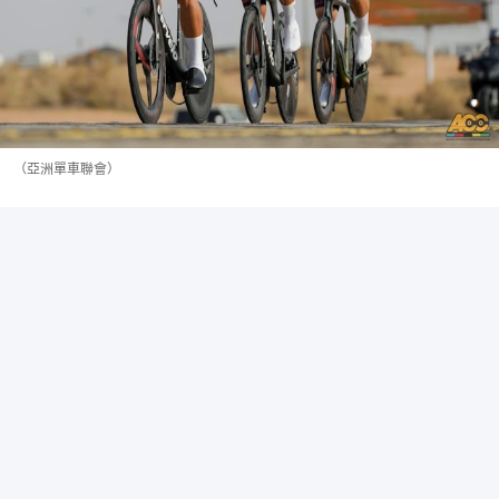
（亞洲單車聯會）