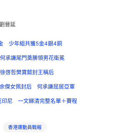
劉晉延
金 少年組共獲5金4銀4銅
何承謙尾門奠勝領男花衛冕
徐啓哲樊寶懿封王稱后
 余傑女佩封后 何承謙屈居亞軍
征印尼 一文睇清完整名單＋賽程
香港運動員戰報