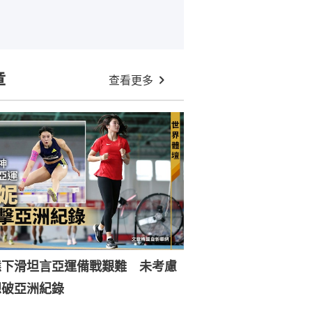
章
查看更多
態下滑坦言亞運備戰艱難 未考慮
想破亞洲紀錄