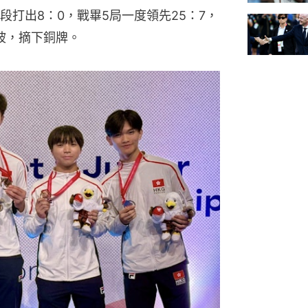
打出8：0，戰畢5局一度領先25：7，
坡，摘下銅牌。