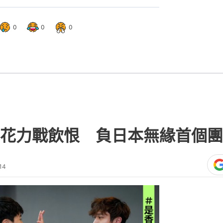
0
0
0
花力戰飲恨 負日本無緣首個團
14