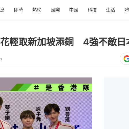
息
即時
熱榜
國際
中國
科技
生活
體
花輕取新加坡添銅 4強不敵日
07