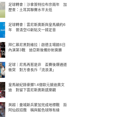
足球轉會｜沙拿簽特拉布宗兩年 加
歷查：土耳其聯賽水平太低
足球轉會｜雲尼斯奧斯與皇馬續約6
年 曾清空IG新貼文一錘定音
拜仁慕尼黑對維拉｜啟德主場館6日
內演第3戰 迪亞斯後備妙射奠勝
足球｜尼馬再惹是非 盃賽後爆通道
衝突 對方會長斥「流浪漢」
皇馬破紀錄豪擲1.4億歐元搶迪奧文
迪 對留下雲尼斯奧斯感樂觀
英超｜曼城新兵蒙加完成地標戰 拒
阿仙奴招攬 稱與藍色球隊有緣