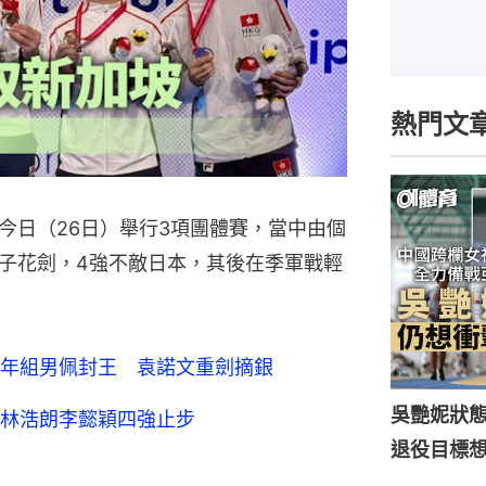
熱門文
今日（26日）舉行3項團體賽，當中由個
子花劍，4強不敵日本，其後在季軍戰輕
年組男佩封王 袁諾文重劍摘銀
吳艷妮狀
林浩朗李懿穎四強止步
退役目標