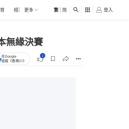
育
經濟
更多
01深圳
繁
觀點
|
简
健康
好食玩飛
登入
女
本無緣決賽
2
在Google
追蹤《香港01》