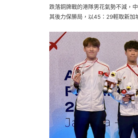
跌落銅牌戰的港隊男花氣勢不減，中段
其後力保勝局，以45：29輕取新加