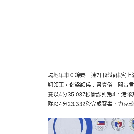
場地單車亞錦賽一連7日於菲律賓上
穎領軍，偕梁穎儀﹑梁寶儀﹑關旨君
賽以4分35.087秒衝線列第4。
隊以4分23.332秒完成賽事，力克