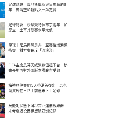
足球轉會｜雲尼斯奧斯與皇馬續約6
年 曾清空IG新貼文一錘定音
足球轉會｜沙拿簽特拉布宗兩年 加
歷查：土耳其聯賽水平太低
足球｜尼馬再惹是非 盃賽後爆通道
衝突 對方會長斥「流浪漢」
FIFA主席恩芬天奴道歉但拒下台 秘
書長對內對外兩版本證腹背受敵
梅迪歷停賽615天香港首復出 烏克
蘭翼鋒在車路士前途未卜︱足球
吳艷妮狀態下滑坦言亞運備戰艱難
未考慮退役目標想破亞洲紀錄