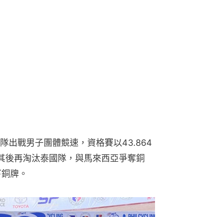
出戰男子團體競速，資格賽以43.864
其後再淘汰泰國隊，與馬來西亞爭奪銅
下銅牌。