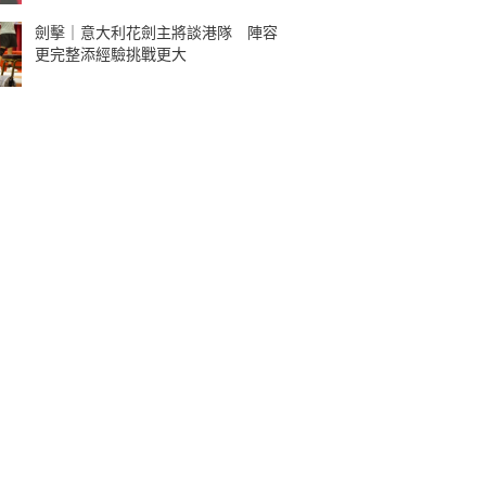
劍擊｜意大利花劍主將談港隊 陣容
更完整添經驗挑戰更大