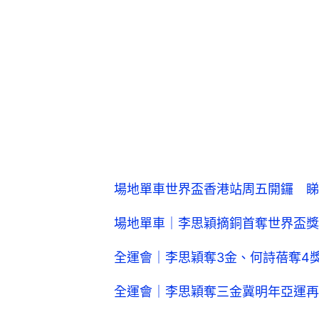
場地單車世界盃香港站周五開鑼 睇
場地單車｜李思穎摘銅首奪世界盃獎
全運會｜李思穎奪3金、何詩蓓奪4
全運會｜李思穎奪三金冀明年亞運再