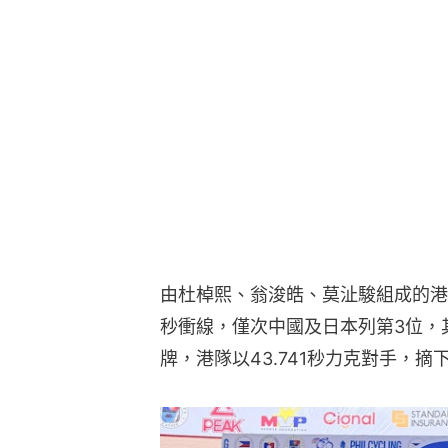
由杜棹熙、翁浚皓、莫沚駿組成的港隊
秒衝線，僅次中國及日本列第3位，
牌，港隊以43.741秒力克對手，摘