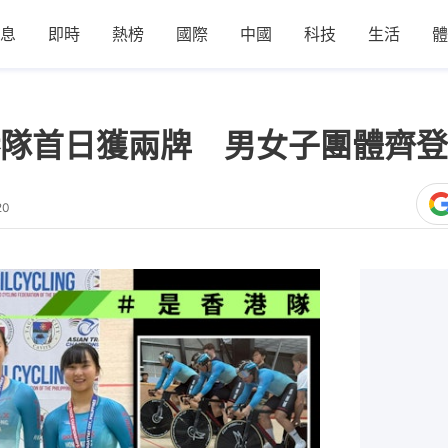
息
即時
熱榜
國際
中國
科技
生活
體
隊首日獲兩牌 男女子團體齊登
20