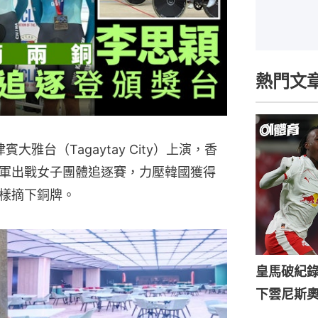
熱門文
雅台（Tagaytay City）上演，香
軍出戰女子團體追逐賽，力壓韓國獲得
樣摘下銅牌。
皇馬破紀錄
下雲尼斯