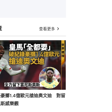
章
查看更多
豪擲1.4億歐元搶迪奧文迪 對留
奧斯感樂觀