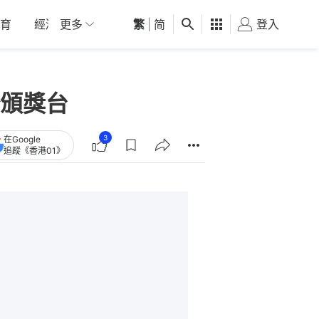
育
經濟
更多
01深圳
繁
觀點
|
简
健康
好食玩飛
登入
女
頒獎台
3
在Google
追蹤《香港01》