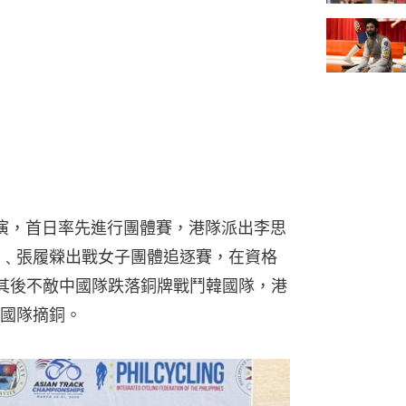
演，首日率先進行團體賽，港隊派出李思
﹑張履檾出戰女子團體追逐賽，在資格
港隊其後不敵中國隊跌落銅牌戰鬥韓國隊，港
韓國隊摘銅。