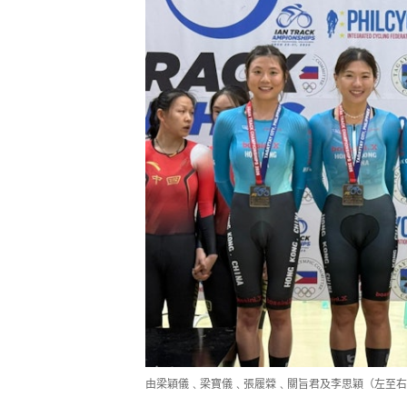
由梁穎儀﹑梁寶儀﹑張履檾﹑關旨君及李思穎（左至