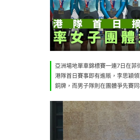
亞洲場地單車錦標賽一連7日在菲律賓大
港隊首日賽事即有進賬，李思穎領
銅牌，而男子隊則在團體爭先賽同