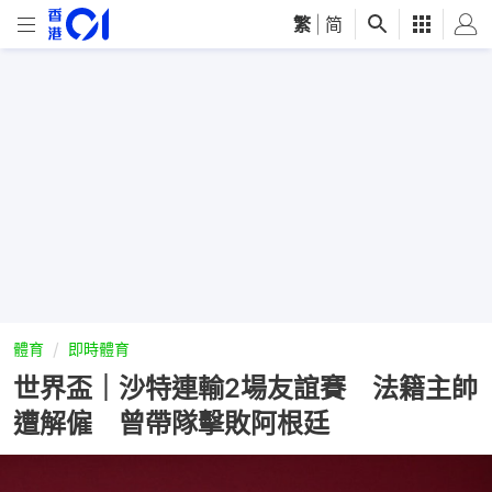
繁
|
简
體育
即時體育
世界盃｜沙特連輸2場友誼賽 法籍主帥
遭解僱 曾帶隊擊敗阿根廷