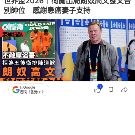
世界盃2026｜荷蘭出局朗奴高文發文告
別帥位 感謝患癌妻子支持
1
在Google
追蹤《香港01》
撰文：
胡卉忻
出版：
2026-07-01 13:46
更新：
2026-07-01 14:33