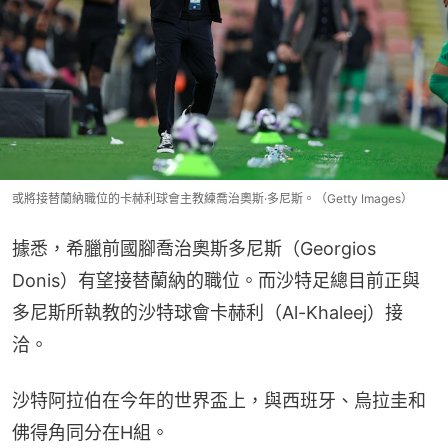
或將接替蘭納職位的卡赫利球會主教練喬治奧斯·多尼斯。（Getty Images）
據悉，希臘前國腳喬治奧斯多尼斯（Georgios 
Donis）有望接替蘭納的職位。而沙特足總目前正與
多尼斯所執教的沙特球會卡赫利（Al-Khaleej）接
洽。
沙特阿拉伯在今年的世界盃上，與西班牙、烏拉圭和
佛得角同分在H組。