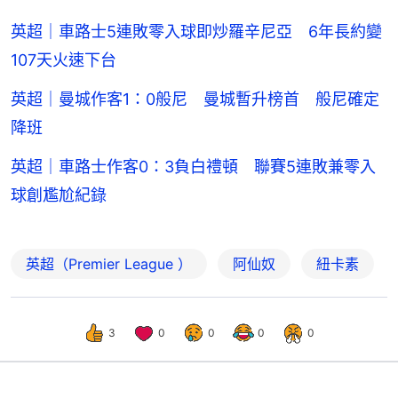
英超｜車路士5連敗零入球即炒羅辛尼亞 6年長約變
107天火速下台
英超｜曼城作客1：0般尼 曼城暫升榜首 般尼確定
降班
英超｜車路士作客0：3負白禮頓 聯賽5連敗兼零入
球創尷尬紀錄
英超（Premier League ）
阿仙奴
紐卡素
3
0
0
0
0