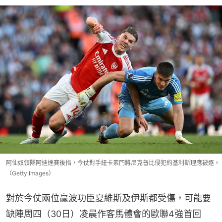
阿仙奴領隊阿迪達賽後指，今仗對手紐卡素門將尼克普比侵犯約基利斯理應被逐。
（Getty Images）
對於今仗兩位贏波功臣夏維斯及伊斯都受傷，可能要
缺陣周四（30日）凌晨作客馬體會的歐聯4強首回