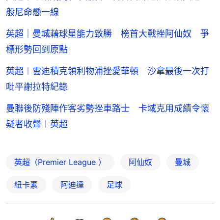
般尼命懸一線
英超｜曼城藉球星能力致勝 榜首大戰挫阿仙奴 爭
標形勢回到原點
英超︱雲迪積克領利物浦挫愛華頓 沙拿最後一次打
吡平謝拉特紀錄
曼聯後防殘陣作客劣勢挫車路士 卡域克用成績令懷
疑者收聲︱英超
英超（Premier League ）
阿仙奴
曼城
紐卡素
阿迪達
足球