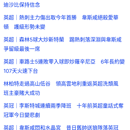
迪沙比保持信念
英超｜熱刺主力傷出取今年首勝 韋斯咸絕殺愛華
頓 護級形勢未變
英超｜森林5球大炒新特蘭 踢熱刺落深淵與韋斯咸
爭留級最後一席
英超｜車路士5連敗零入球即炒羅辛尼亞 6年長約變
107天火速下台
林柏特走過高山低谷 領高雲地利重返英超洗頹風
班主豪賭大成功
英冠｜李斯特城連續兩季降班 十年前英超童話式奪
冠軍今日變悲劇
英超｜韋斯咸悶和水晶宮 昔日舊帥送狼隊落英冠