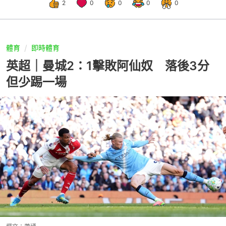
2
0
0
0
0
體育
即時體育
英超｜曼城2：1擊敗阿仙奴 落後3分
但少踢一場