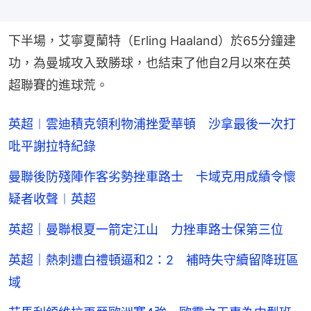
下半場，艾寧夏蘭特（Erling Haaland）於65分鐘建
功，為曼城攻入致勝球，也結束了他自2月以來在英
超聯賽的進球荒。
英超︱雲迪積克領利物浦挫愛華頓 沙拿最後一次打
吡平謝拉特紀錄
曼聯後防殘陣作客劣勢挫車路士 卡域克用成績令懷
疑者收聲︱英超
英超｜曼聯根夏一箭定江山 力挫車路士保第三位
英超｜熱刺遭白禮頓逼和2：2 補時失守續留降班區
域