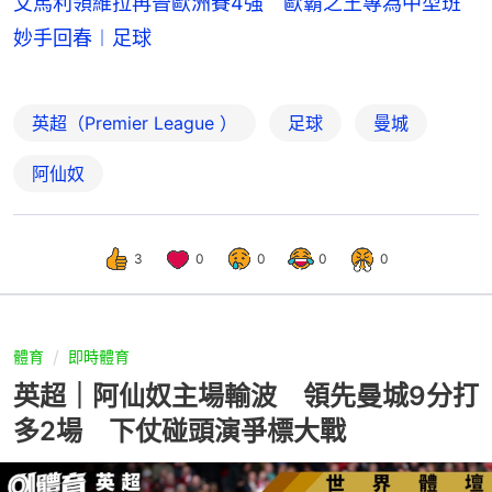
艾馬利領維拉再晉歐洲賽4強 歐霸之王專為中型班
妙手回春︱足球
英超（Premier League ）
足球
曼城
阿仙奴
3
0
0
0
0
體育
即時體育
英超｜阿仙奴主場輸波 領先曼城9分打
多2場 下仗碰頭演爭標大戰