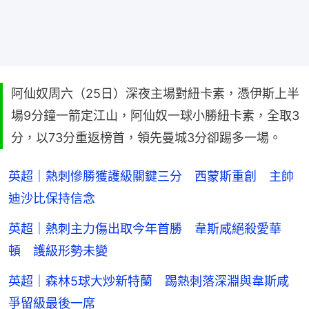
阿仙奴周六（25日）深夜主場對紐卡素，憑伊斯上半
場9分鐘一箭定江山，阿仙奴一球小勝紐卡素，全取3
分，以73分重返榜首，領先曼城3分卻踢多一場。
英超｜熱刺慘勝獲護級關鍵三分 西蒙斯重創 主帥
迪沙比保持信念
英超｜熱刺主力傷出取今年首勝 韋斯咸絕殺愛華
頓 護級形勢未變
英超｜森林5球大炒新特蘭 踢熱刺落深淵與韋斯咸
爭留級最後一席