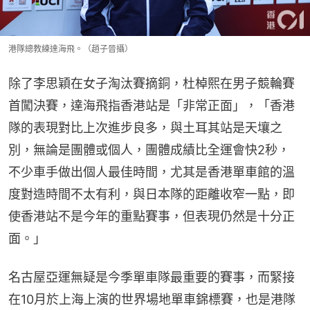
港隊總教練達海飛。（趙子晉攝）
除了李思穎在女子淘汰賽摘銅，杜棹熙在男子競輪賽
首闖決賽，達海飛指香港站是「非常正面」，「香港
隊的表現對比上次進步良多，與土耳其站是天壤之
別，無論是團體或個人，團體成績比全運會快2秒，
不少車手做出個人最佳時間，尤其是香港單車館的溫
度對造時間不太有利，與日本隊的距離收窄一點，即
使香港站不是今年的重點賽事，但表現仍然是十分正
面。」
名古屋亞運無疑是今季單車隊最重要的賽事，而緊接
在10月於上海上演的世界場地單車錦標賽，也是港隊