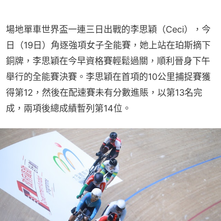
場地單車世界盃一連三日出戰的李思穎（Ceci），今
日（19日）角逐強項女子全能賽，她上站在珀斯摘下
銅牌，李思穎在今早資格賽輕鬆過關，順利晉身下午
舉行的全能賽決賽。李思穎在首項的10公里捕捉賽獲
得第12，然後在配速賽未有分數進賬，以第13名完
成，兩項後總成績暫列第14位。