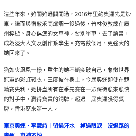
這些年來，難關難過關關過，2016年里約奧運先是炒
車，繼而與宿敵禾高燦爛一役過後，普林俊教練在廣
州猝逝。身心俱疲的女車神，暫別單車，去了讀書，
成為浸大人文及創作系學生。充電數個月，更強大的
她回來了。
猶如火鳳凰一樣，重生的她不斷突破自己，象徵世界
冠軍的彩虹戰衣，三度披在身上。今屆奧運即使在競
輪賽失利，她拼盡所有在爭先賽在一眾踩得愈來愈快
的對手中，贏得寶貴的銅牌，超過一屆奧運獲得獎
牌，香港歷來第一人。
東京奧運．李慧詩｜留過汗水　掉過眼淚　沒退路的
奧運　車神不怕