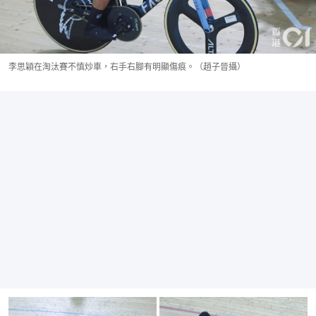
李思穎在淘汰賽不慎炒車，右手右腳有明顯傷痕。（趙子晉攝）