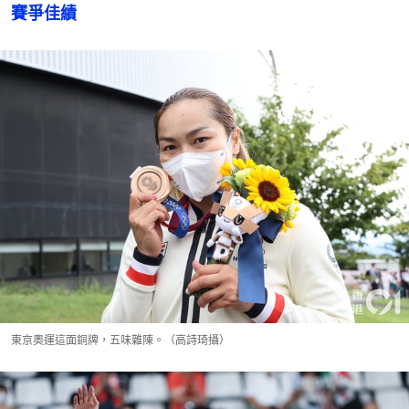
賽爭佳績
東京奧運這面銅牌，五味雜陳。（高詩琦攝）