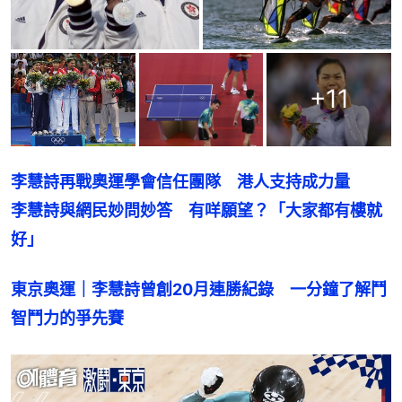
+
11
李慧詩再戰奧運學會信任團隊　港人支持成力量
李慧詩與網民妙問妙答　有咩願望？「大家都有樓就
好」
東京奧運｜李慧詩曾創20月連勝紀錄　一分鐘了解鬥
智鬥力的爭先賽