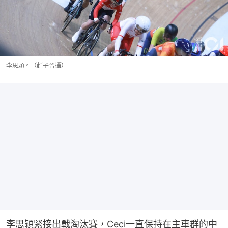
李思穎。（趙子晉攝）
李思穎緊接出戰淘汰賽，Ceci一直保持在主車群的中