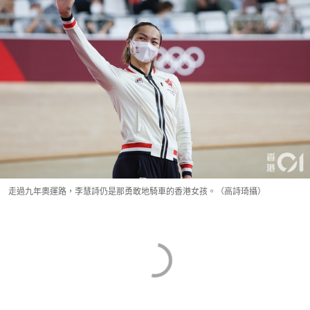
走過九年奧運路，李慧詩仍是那勇敢地騎車的香港女孩。（高詩琦攝）