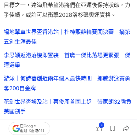
目標之一，達海飛希望港將們在亞運後保持狀態，力
爭佳績，或許可以衝擊2028洛杉磯奧運資格。
場地單車世界盃香港站｜杜棹熙競輪賽闖決賽 摘第
五創生涯最佳
李思穎返港落機即置裝 首膺十傑比落場更緊張｜傑
運選舉
游泳｜何詩蓓創近兩年個人最快時間 挪威游泳賽勇
奪200自金牌
花劍世界盃埃及站｜蔡俊彥首圈止步 張家朗32強負
美國劍手
WTT捷克支線賽｜陳顥樺姚鈞濤男雙奪冠 三局橫掃
9
在Google
追蹤《香港01》
斯洛伐克組合