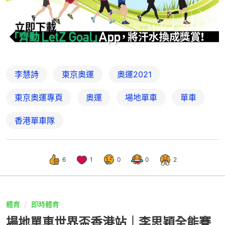
李慧詩
東京奧運
奧運2021
東京奧運專頁
奧運
場地單車
單車
香港單車隊
6
1
0
0
2
體育
即時體育
場地單車世界盃香港站｜李思穎全能賽