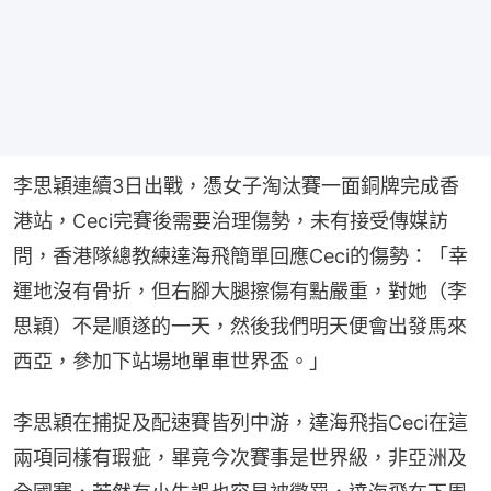
李思穎連續3日出戰，憑女子淘汰賽一面銅牌完成香
港站，Ceci完賽後需要治理傷勢，未有接受傳媒訪
問，香港隊總教練達海飛簡單回應Ceci的傷勢：「幸
運地沒有骨折，但右腳大腿擦傷有點嚴重，對她（李
思穎）不是順遂的一天，然後我們明天便會出發馬來
西亞，參加下站場地單車世界盃。」
李思穎在捕捉及配速賽皆列中游，達海飛指Ceci在這
兩項同樣有瑕疵，畢竟今次賽事是世界級，非亞洲及