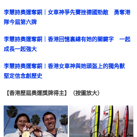
李慧詩奧運奪銅｜女車神爭先賽挫德國勁敵　勇奪港
隊今屆第六牌
李慧詩奧運奪銅｜香港回憶裏總有她的關鍵字　一起
成長一起強大
李慧詩奧運奪銅︱香港女車神與她頭盔上的獨角獸　
堅定信念創歷史
【香港歷屆奧運獎牌得主】（按圖放大）