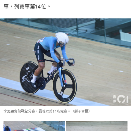
事，列賽事第14位。
李思穎負傷戰記分賽，最後以第14名完賽。（趙子晉攝）