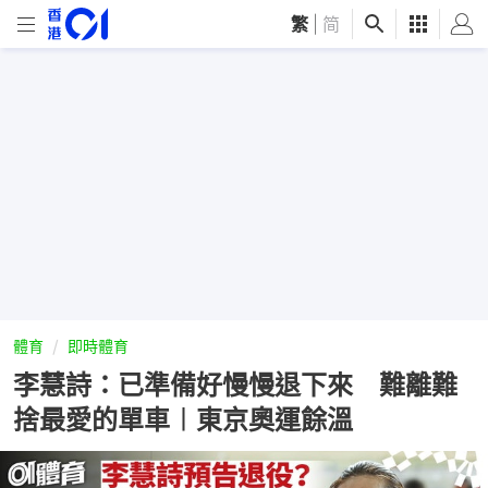
繁
|
简
體育
即時體育
李慧詩：已準備好慢慢退下來 難離難
捨最愛的單車︱東京奧運餘溫