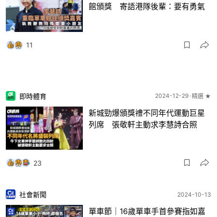
館頒獎 寄語港隊後輩：要有勇氣
11
即時體育
2024-12-29
精選 ★
新城勁爆頒獎禮不同年代運動巨星
列席 張敬軒主動求李慧詩合照
23
社會新聞
2024-10-13
單車節｜16歲單車手首參賽指如嘉