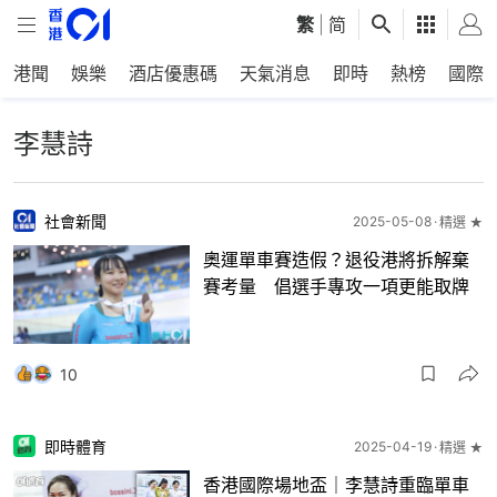
繁
|
简
港聞
娛樂
酒店優惠碼
天氣消息
即時
熱榜
國際
李慧詩
社會新聞
2025-05-08
精選 ★
奧運單車賽造假？退役港將拆解棄
賽考量 倡選手專攻一項更能取牌
10
即時體育
2025-04-19
精選 ★
香港國際場地盃｜李慧詩重臨單車