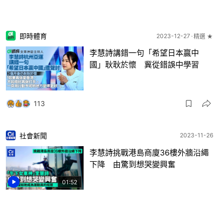
即時體育
2023-12-27
精選 ★
李慧詩講錯一句「希望日本贏中
國」耿耿於懷 冀從錯誤中學習
113
社會新聞
2023-11-26
李慧詩挑戰港島商廈36樓外牆沿繩
下降 由驚到想哭變興奮
01:52
23