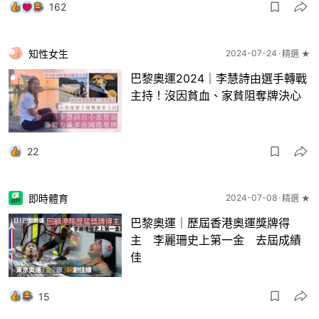
162
知性女生
2024-07-24
精選 ★
巴黎奧運2024｜李慧詩由選手轉戰
主持！沒因貧血、家貧阻奪牌決心
22
即時體育
2024-07-08
精選 ★
巴黎奧運｜歷屆香港奧運獎牌得
主 李麗珊史上第一金 去屆成績
佳
15