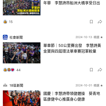
年華 李慧詩昂船洲大橋享受日出
15
社會新聞
2024-10-13
精選 ★
單車節｜50公里賽出發 李慧詩黃
金寶與四屆環法單車賽冠軍較量
44
18區新聞
2024-10-01
精選 ★
國慶｜李慧詩帶領健體操 葵青地
區康健中心推廣身心健康