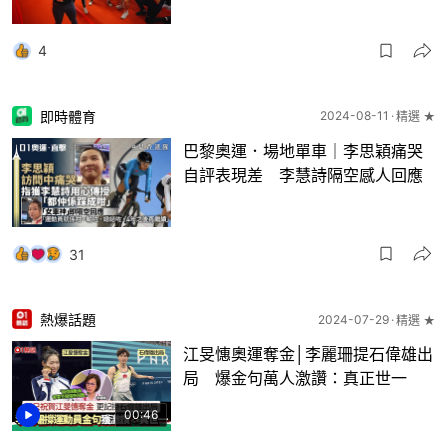
4
即時體育
2024-08-11
精選 ★
巴黎奧運．場地單車｜李思穎痛哭
自評表現差 李慧詩隔空感人回應
31
熱爆話題
2024-07-29
精選 ★
江旻憓奧運奪金│李麗珊提石偉雄出
局 爆金句萬人激讚：真正世一
00:46