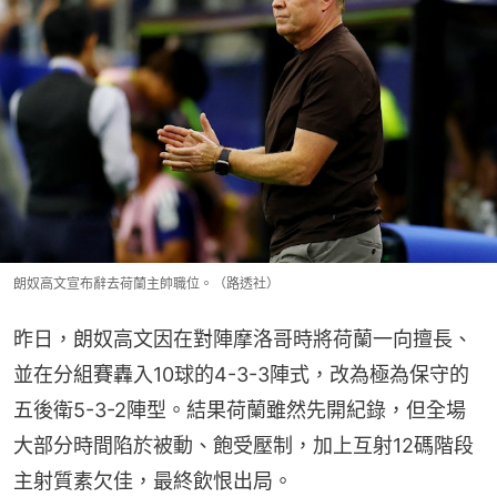
朗奴高文宣布辭去荷蘭主帥職位。（路透社）
昨日，朗奴高文因在對陣摩洛哥時將荷蘭一向擅長、
並在分組賽轟入10球的4-3-3陣式，改為極為保守的
五後衛5-3-2陣型。結果荷蘭雖然先開紀錄，但全場
大部分時間陷於被動、飽受壓制，加上互射12碼階段
主射質素欠佳，最終飲恨出局。