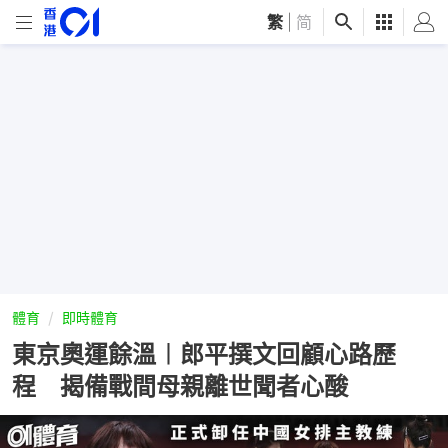
繁
|
简
體育
即時體育
東京奧運餘溫︱郎平撰文回顧心路歷
程 揭備戰間母親離世聞者心酸