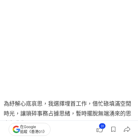
為紓解心底哀思，我選擇埋首工作，借忙碌填滿空閒
時光，讓瑣碎事務占據思緒，暫時擺脫無端湧來的思
念與悲傷。
31
在Google
追蹤《香港01》