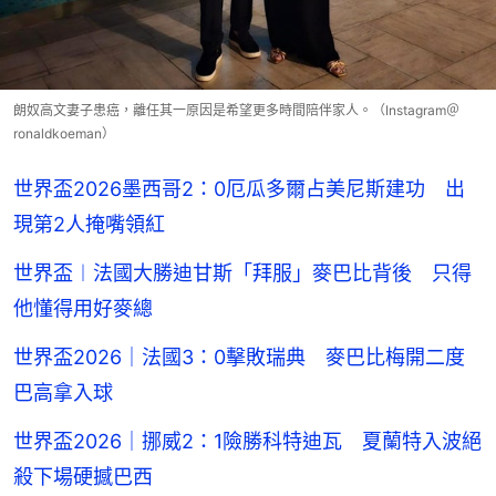
朗奴高文妻子患癌，離任其一原因是希望更多時間陪伴家人。（Instagram＠
ronaldkoeman）
世界盃2026墨西哥2：0厄瓜多爾占美尼斯建功 出
現第2人掩嘴領紅
世界盃︱法國大勝迪甘斯「拜服」麥巴比背後 只得
他懂得用好麥總
世界盃2026｜法國3：0擊敗瑞典 麥巴比梅開二度
巴高拿入球
世界盃2026｜挪威2：1險勝科特迪瓦 夏蘭特入波絕
殺下場硬撼巴西