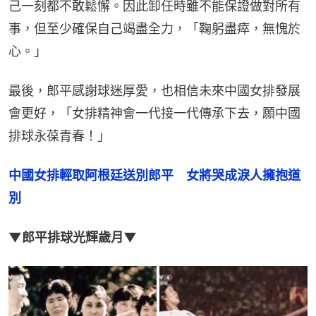
己一刻都不敢鬆懈。因此卸任時雖不能保證做對所有
事，但至少確保自己竭盡全力，「鞠躬盡瘁，無愧於
心。」
最後，郎平感謝球迷厚愛，也相信未來中國女排發展
會更好，「女排精神會一代接一代傳承下去，願中國
排球永葆青春！」
中國女排輕取阿根廷送別郎平　女將哭成淚人擁抱道
別
▼郎平排球光輝歲月▼