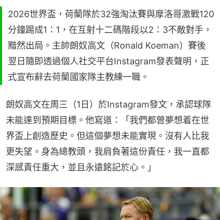
2026世界盃，荷蘭隊於32強淘汰賽與摩洛哥激戰120
分鐘踢成1：1，在互射十二碼階段以2：3不敵對手，
黯然出局。主帥朗奴高文（Ronald Koeman）賽後
翌日隨即透過個人社交平台Instagram發表聲明，正
式宣布辭去荷蘭國家隊主教練一職。
朗奴高文在周三（1日）於Instagram發文，承認球隊
未能達到預期目標。他寫道：「我們都曾夢想着在世
界盃上創造歷史。但這個夢想未能實現。沒有人比我
更失望。身為總教頭，我肩負著這份責任，我一直都
深感責任重大，並且永遠銘記於心。」