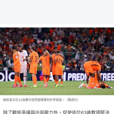
朗奴高文在32強賽中突然變陣遭到外界質疑。（路透社）
除了戰術爭議與出局壓力外，促使這位63歲教頭堅決