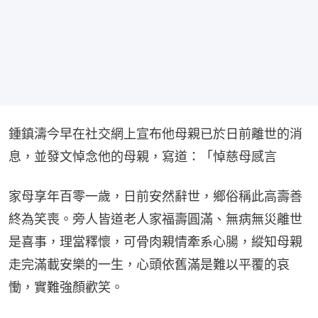
鍾鎮濤今早在社交網上宣布他母親已於日前離世的消
息，並發文悼念他的母親，寫道：「悼慈母感言
家母享年百零一歲，日前安然辭世，鄉俗稱此高壽善
終為笑喪。旁人皆道老人家福壽圓滿、無病無災離世
是喜事，理當釋懷，可骨肉親情牽系心腸，縱知母親
走完滿載安樂的一生，心頭依舊滿是難以平覆的哀
慟，實難強顏歡笑。