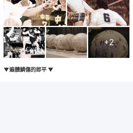
+
2
▼遍體鱗傷的郎平 ▼