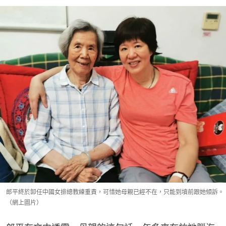
郎平終於卸任中國女排總教練重責，可惜她母親已經不在，只能到墳前跟她傾訴。
（網上圖片）