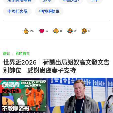
中國代表隊
中國運動員
24
4
0
3
0
體育
即時體育
世界盃2026｜荷蘭出局朗奴高文發文告
別帥位 感謝患癌妻子支持