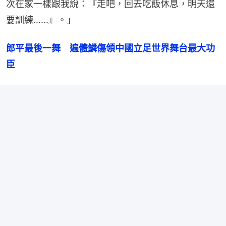
次在家一樣跟我說：『走吧，回去吃飯休息，明天還
要訓練......』。」
郎平最後一舞　遍體鱗傷領中國立足世界舞台最大功
臣