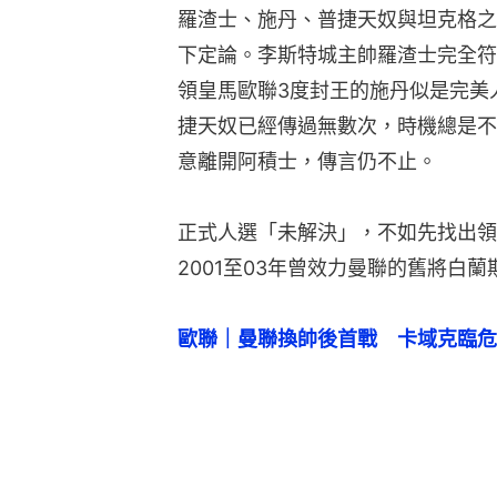
羅渣士、施丹、普捷天奴與坦克格之
下定論。李斯特城主帥羅渣士完全符
領皇馬歐聯3度封王的施丹似是完美
捷天奴已經傳過無數次，時機總是不
意離開阿積士，傳言仍不止。
正式人選「未解決」，不如先找出領
2001至03年曾效力曼聯的舊將白
歐聯｜曼聯換帥後首戰　卡域克臨危