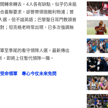
間轉來轉去，4人各有缺點，似乎仍未能
合曼聯要求，卻曾帶領宿敵利物浦；曾
人選，但不諳英語；巴黎聖日耳門教頭普
對；坦克格老時常出現，已多次強調無
軍至季尾的看守領隊人選。最新傳出
蘭斯，即將上任暫代領隊一職。
受命領軍　專心今仗未來免問