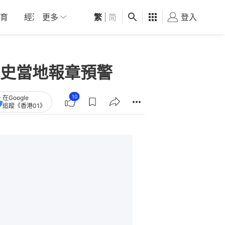
育
經濟
更多
01深圳
繁
觀點
|
简
健康
好食玩飛
登入
女
史當地報章預警
10
在Google
追蹤《香港01》