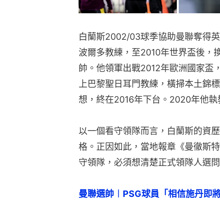
白蘭斯2002/03球季協助曼聯奪得
波爾多教練，至2010年世界盃後
帥。他領軍出戰2012年歐洲國家盃
上巴黎聖日耳門教練，橫掃本土錦標
想，終在2016年下台。2020年
以一個看守領隊而言，白蘭斯的資歷
格。正因如此，當地報章《曼徹斯特
守領隊，必須想清楚正式領隊人選問
曼聯選帥︱PSG球員「相信施丹即