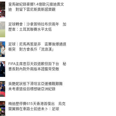
皇馬破紀錄豪擲1.4億歐元搶迪奧文
迪 對留下雲尼斯奧斯感樂觀
足球轉會｜沙拿簽特拉布宗兩年 加
歷查：土耳其聯賽水平太低
足球｜尼馬再惹是非 盃賽後爆通道
衝突 對方會長斥「流浪漢」
FIFA主席恩芬天奴道歉但拒下台 秘
書長對內對外兩版本證腹背受敵
吳艷妮狀態下滑坦言亞運備戰艱難
未考慮退役目標想破亞洲紀錄
梅迪歷停賽615天香港首復出 烏克
蘭翼鋒在車路士前途未卜︱足球