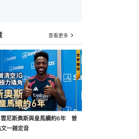
章
查看更多
｜雲尼斯奧斯與皇馬續約6年 曾
貼文一錘定音