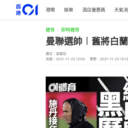
港聞
娛樂
酒店優惠碼
天氣消
體育
即時體育
曼聯選帥︱舊將白蘭
撰文：
吳慕兒
出版：
2021-11-23 12:00
更新：
2021-11-23 15:1