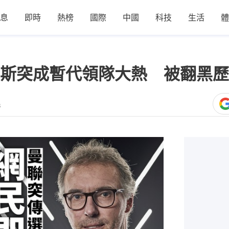
息
即時
熱榜
國際
中國
科技
生活
體
斯突成暫代領隊大熱 被翻黑歷
3