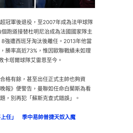
英超冠軍後退役，至2007年成為法甲球隊
，換個跑道接替杜明尼治成為法國國家隊主
，8強遭西班牙淘汰後離任。2013年他當
，勝率高近73%，惟因歐聯戰績未如理
他執教卡塔爾球隊艾雷恩至今。
合格有餘，甚至出任正式主帥也夠資
晚報》便警告，曼聯如任命白蘭斯為看
題，別再犯「蘇斯克查式錯誤」。
將上任」　季中易帥普捷天奴入魔