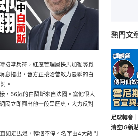
熱門文
時接掌兵符，紅魔管理層快馬加鞭尋覓
消息指出，會方正接洽曾效力曼聯的白
商討。
樣，56歲的白蘭斯來自法國。當他很大
網民立即翻出他一段黑歷史，大力反對
足球轉會
清空IG新
直如走馬燈，轉個不停。名字由4大熱門