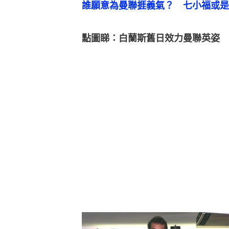
誰願意為曼聯捱義氣？　七小福或是
點圖睇：白蘭斯舊日效力曼聯英姿