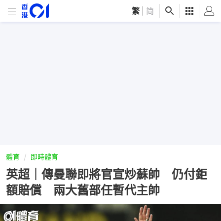
繁
|
简
體育
即時體育
英超｜傳曼聯即將官宣炒蘇帥 仍付鉅
額賠償 兩大舊部任暫代主帥