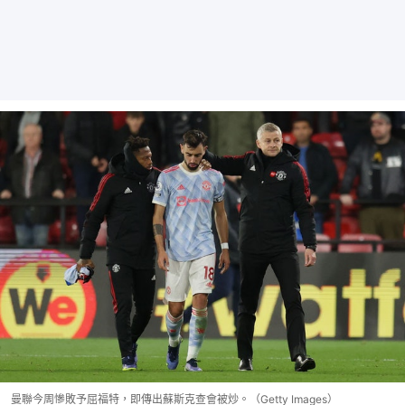
曼聯今周慘敗予屈福特，即傳出蘇斯克查會被炒。（Getty Images）