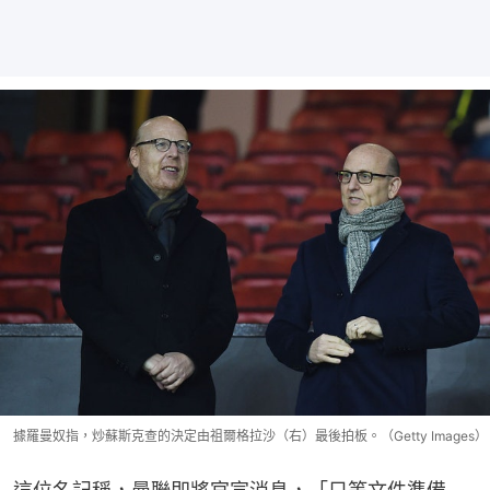
據羅曼奴指，炒蘇斯克查的決定由祖爾格拉沙（右）最後拍板。（Getty Images）