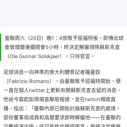
曼聯周六（20日）晚1：4慘敗予屈福特後，即傳出球
會管理層連續開會5小時，終決定解僱領隊蘇斯克查
（Ole Gunnar Solskjaer），只待官宣。
足球消息一向神準的意大利體育記者羅曼奴
（Fabrizio Romano），由曼聯敗予屈福特開始，便
一直在個人twitter上更新有關蘇斯克查去留的消息，
他由今晨起如現場直擊般報道，並在twitch頻道直
播，指出：「曼聯內部已開始討論蘇斯克查的處境，
部份董事局成員和高層要求即時解僱他——在曼聯的
災難級演出後，這可能性也變得很高，最終決定權會