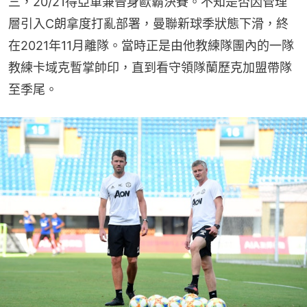
三，20/21得亞軍兼晉身歐霸決賽。不知是否因管理
層引入C朗拿度打亂部署，曼聯新球季狀態下滑，終
在2021年11月離隊。當時正是由他教練隊團內的一隊
教練卡域克暫掌帥印，直到看守領隊蘭歷克加盟帶隊
至季尾。