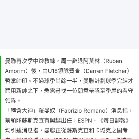
曼聯再次季中炒教練，周一辭退阿莫林（Ruben
Amorim）後，由U18領隊費查（Darren Fletcher）
暫掌帥印。不過球季尚餘一半，曼聯計劃球季完結才
聘用新帥之下，急需尋找一位願意帶隊至季尾的看守
領隊。
「轉會大神」羅曼奴（Fabrizio Romano）消息指，
前領隊蘇斯克查有興趣出任，ESPN、《每日郵報》
均引述消息指，曼聯正從蘇斯克查和卡域克之間考