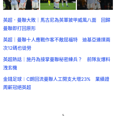
英超．曼聯大敗｜馬古尼為英軍披甲威風八面 回歸
曼聯即打回原形
英超｜曼聯十人應戰作客不敵屈福特 迪基亞連撲兩
次12碼也徒勞
英超熱話｜施丹為接掌曼聯秘密練兵？ 前隊友爆料
洩玄機
金錢足球︱C朗回流曼聯人工開支大增23% 業績證
周薪冠絕英超