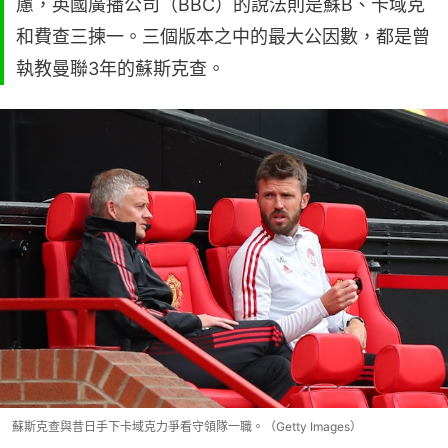
慮，英國廣播公司（BBC）的說法則是蘇B、卡域克
和費查三揀一。三個版本之中的最大公因數，都是曾
執教曼聯3年的蘇斯克查。
蘇斯克查與昔日手下卡域克力爭看守領隊一職。（Getty Images）