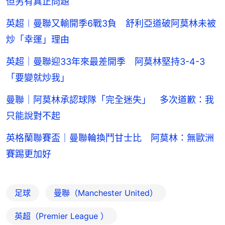
但另有真正問題
英超︱曼聯又輸開季6戰3負 舒利亞道破阿莫林未被
炒「幸運」理由
英超｜曼聯迎33年來最差開季 阿莫林堅持3-4-3
「要變就炒我」
曼聯｜阿莫林承認球隊「完全迷失」 多次道歉：我
只能說對不起
英格蘭聯賽盃｜曼聯輪換鬥甘士比 阿莫林：無歐洲
賽踢更加好
足球
曼聯（Manchester United）
英超（Premier League ）