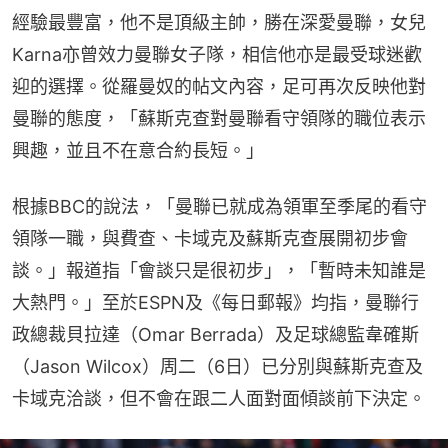
經驗最豐富，他不是頂級主帥，勝在深愛曼聯，女兒
Karna亦曾效力曼聯女子隊，相信他亦是最受球迷歡
迎的選擇。從羅曼奴的帖文內容，足可再次反映他對
曼聯的態度，「蘇斯克查對曼聯看守領隊的職位表示
興趣，並且不在意合約長短。」
根據BBC的說法，「曼聯已就成為領軍至季尾的看守
領隊一職，與費查、卡域克及蘇斯克查展開初步會
談。」報道指「會談只是很初步」，「暫時未知誰是
大熱門。」至於ESPN及《每日郵報》均指，曼聯行
政總裁貝拉達（Omar Berrada）及足球總監韋確斯
（Jason Wilcox）周二（6日）已分別與蘇斯克查及
卡域克洽談，但不會在跟二人面對面傾談前下決定。