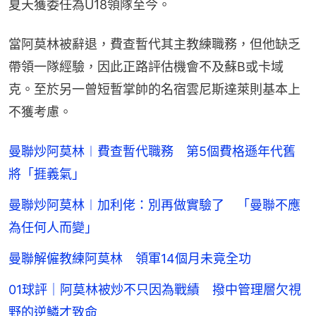
夏天獲委任為U18領隊至今。
當阿莫林被辭退，費查暫代其主教練職務，但他缺乏
帶領一隊經驗，因此正路評估機會不及蘇B或卡域
克。至於另一曾短暫掌帥的名宿雲尼斯達萊則基本上
不獲考慮。
曼聯炒阿莫林︱費查暫代職務 第5個費格遜年代舊
將「捱義氣」
曼聯炒阿莫林︱加利佬：別再做實驗了 「曼聯不應
為任何人而變」
曼聯解僱教練阿莫林 領軍14個月未竟全功
01球評｜阿莫林被炒不只因為戰績 撥中管理層欠視
野的逆鱗才致命