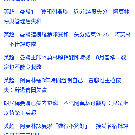
英超︱曼聯1：1賽和列斯聯 近5戰4度失分 阿莫林
傳與管理層失和
英超｜曼聯遭榜尾狼隊賽和 失分結束2025 阿莫林
三不佳評球隊
英超︱曼聯主帥阿莫林解釋變陣時機 9月曾稱：教
宗也不能令我改
英超｜阿莫林需3年時間證明自己 曼聯班主拉傑
夫：辭退傳聞失實
朗尼稱曼聯已失去靈魂 不信阿莫林可翻身：只是坐
以待斃︱英超
英超｜阿莫林認曼聯「做得不夠好」 接受名宿批評