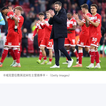
卡域克曾任教英冠米杜士堡兩季半。（Getty Images）