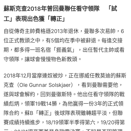
蘇斯克查2018年曾回曼聯任看守領隊 「試
工」表現出色獲「轉正」
自從傳奇主帥費格遜2013年退休，曼聯多次易帥，6
位正式教頭之中，有5個均在季中被辭退。每逢交接
期，都多得一班名宿「捱義氣」，出任暫代主帥或看
守領隊，讓球會慢慢物色新教頭。
2018年12月當摩連奴被炒，正在挪威任教莫迪的蘇斯
克查（Ole Gunnar Solskjaer），看到曼聯需要他，
遂與球會解約，回到曼徹斯特。他出任看守領隊的戰
績彪炳，領軍19戰14勝，為他贏得一份3年的正式領
隊合約。蘇B「轉正」後球隊表現雖轉趨平淡，但聯
賽成績持續進步，18/19領軍半季得第六，19/20得第