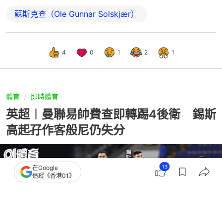
蘇斯克查（Ole Gunnar Solskjær）
4
0
1
2
1
體育
即時體育
英超︱曼聯易帥費查即轉踢4後衛 錫斯
高起孖作客般尼仍失分
13
在Google
追蹤《香港01》