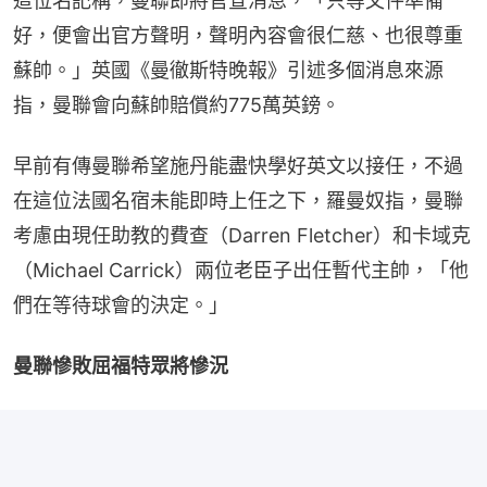
這位名記稱，曼聯即將官宣消息，「只等文件準備
好，便會出官方聲明，聲明內容會很仁慈、也很尊重
蘇帥。」英國《曼徹斯特晚報》引述多個消息來源
指，曼聯會向蘇帥賠償約775萬英鎊。
早前有傳曼聯希望施丹能盡快學好英文以接任，不過
在這位法國名宿未能即時上任之下，羅曼奴指，曼聯
考慮由現任助教的費查（Darren Fletcher）和卡域克
（Michael Carrick）兩位老臣子出任暫代主帥，「他
們在等待球會的決定。」
曼聯慘敗屈福特眾將慘況