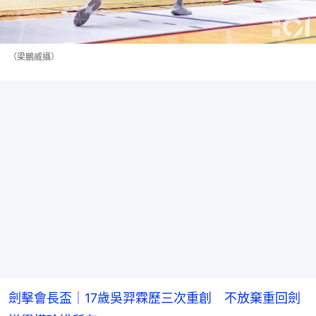
（梁鵬威攝）
劍擊會長盃｜17歲吳羿霖歷三次重創 不放棄重回劍