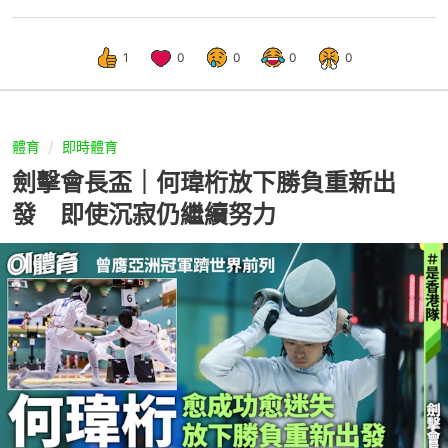
1
0
0
0
0
體育
即時體育
劍擊會長盃｜何瑋桁放下勝負重新出
發 即使沉寂仍繼續努力