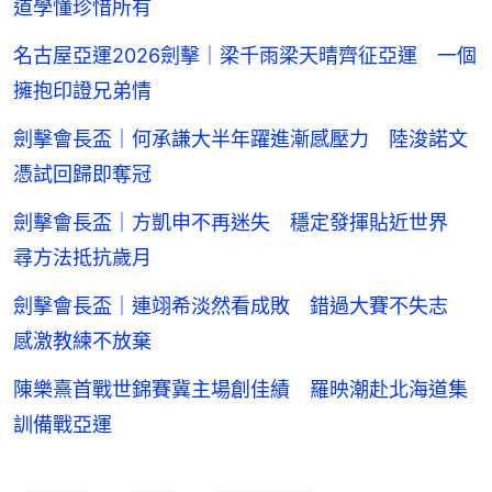
道學懂珍惜所有
名古屋亞運2026劍擊｜梁千雨梁天晴齊征亞運 一個
擁抱印證兄弟情
劍擊會長盃｜何承謙大半年躍進漸感壓力 陸浚諾文
憑試回歸即奪冠
劍擊會長盃｜方凱申不再迷失 穩定發揮貼近世界
尋方法抵抗歲月
劍擊會長盃｜連翊希淡然看成敗 錯過大賽不失志
感激教練不放棄
陳樂熹首戰世錦賽冀主場創佳績 羅映潮赴北海道集
訓備戰亞運