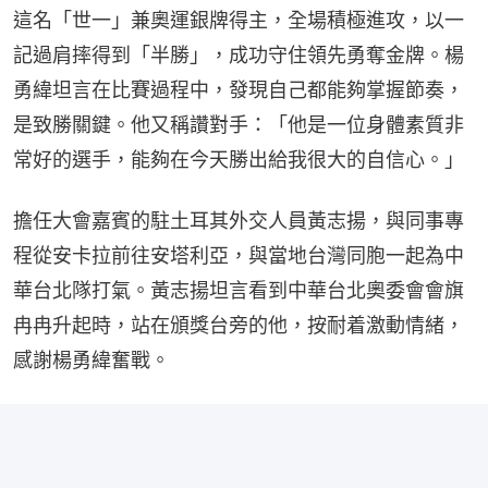
這名「世一」兼奧運銀牌得主，全場積極進攻，以一
記過肩摔得到「半勝」，成功守住領先勇奪金牌。楊
勇緯坦言在比賽過程中，發現自己都能夠掌握節奏，
是致勝關鍵。他又稱讚對手：「他是一位身體素質非
常好的選手，能夠在今天勝出給我很大的自信心。」
擔任大會嘉賓的駐土耳其外交人員黃志揚，與同事專
程從安卡拉前往安塔利亞，與當地台灣同胞一起為中
華台北隊打氣。黃志揚坦言看到中華台北奧委會會旗
冉冉升起時，站在頒獎台旁的他，按耐着激動情緒，
感謝楊勇緯奮戰。