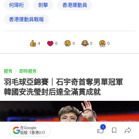
何瑋桁
劍擊
香港運動員
香港運動員戰報
4
0
0
0
0
體育
即時體育
羽毛球亞錦賽｜石宇奇首奪男單冠軍
韓國安洗瑩封后達全滿貫成就
1
在Google
追蹤《香港01》