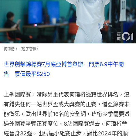
何瑋桁。（趙子晉攝）
世界劍擊錦標賽7月底亞博首舉辦 門票6.9中午開
售 票價最平$250
上季國際賽，港隊男重代表何瑋桁憑藉世界排名，沒
有錯失任何一站世界盃或大獎賽的正賽，惜亞錦賽未
能衛冕，跌出世界前16名的安全網，瑋桁今季需要透
過外圍賽爭奪正賽席位。8站國際賽過去，何瑋桁曾
經晉身32強，也試過小組賽止步，對比2024年的順