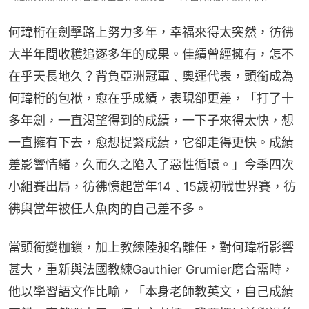
何瑋桁在劍擊路上努力多年，幸福來得太突然，彷彿
大半年間收穫追逐多年的成果。佳績曾經擁有，怎不
在乎天長地久？背負亞洲冠軍﹑奧運代表，頭銜成為
何瑋桁的包袱，愈在乎成績，表現卻更差，「打了十
多年劍，一直渴望得到的成績，一下子來得太快，想
一直擁有下去，愈想捉緊成績，它卻走得更快。成績
差影響情緒，久而久之陷入了惡性循環。」今季四次
小組賽出局，彷彿憶起當年14﹑15歲初戰世界賽，彷
彿與當年被任人魚肉的自己差不多。
當頭銜變枷鎖，加上教練陸昶名離任，對何瑋桁影響
甚大，重新與法國教練Gauthier Grumier磨合需時，
他以學習語文作比喻，「本身老師教英文，自己成績