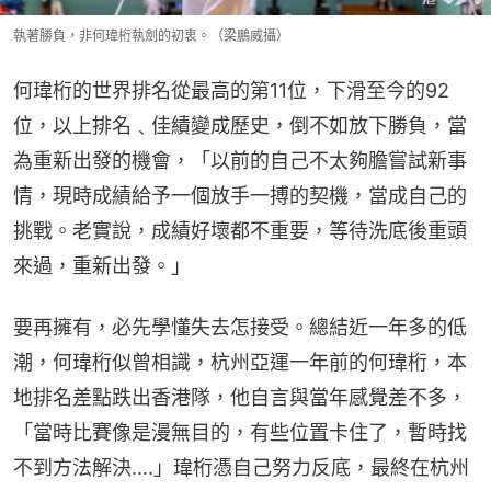
執著勝負，非何瑋桁執劍的初衷。（梁鵬威攝）
何瑋桁的世界排名從最高的第11位，下滑至今的92
位，以上排名﹑佳績變成歷史，倒不如放下勝負，當
為重新出發的機會，「以前的自己不太夠膽嘗試新事
情，現時成績給予一個放手一搏的契機，當成自己的
挑戰。老實說，成績好壞都不重要，等待洗底後重頭
來過，重新出發。」
要再擁有，必先學懂失去怎接受。總結近一年多的低
潮，何瑋桁似曾相識，杭州亞運一年前的何瑋桁，本
地排名差點跌出香港隊，他自言與當年感覺差不多，
「當時比賽像是漫無目的，有些位置卡住了，暫時找
不到方法解決....」瑋桁憑自己努力反底，最終在杭州