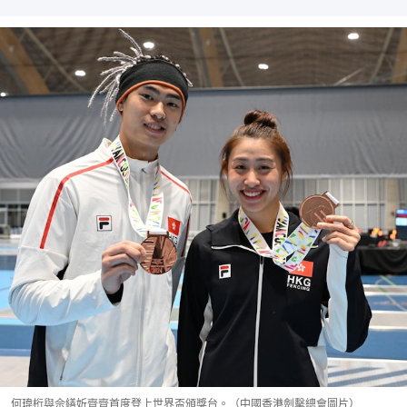
何瑋桁與佘繕妡齊齊首度登上世界盃頒獎台。（中國香港劍擊總會圖片）