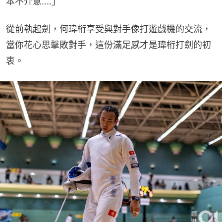
本不介意....」
從前執起劍，何瑋桁享受與對手像打遊戲機的交流，
當你花心思擊敗對手，這份滿足感才是瑋桁打劍的初
衷。