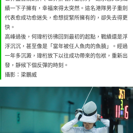
績一下子擁有，幸福來得太突然。這名港隊男子重劍
代表愈成功愈迷失，愈想捉緊所擁有的，卻失去得更
快。
高峰過後，何瑋桁彷彿回到最初的起點，戰績還是浮
浮沉沉，甚至像是「當年被任人魚肉的魚腩」。經過
一年多沉澱，瑋桁放下以往成功帶來的包袱，重新出
發，靜候下個反彈的時刻。
攝影：梁鵬威