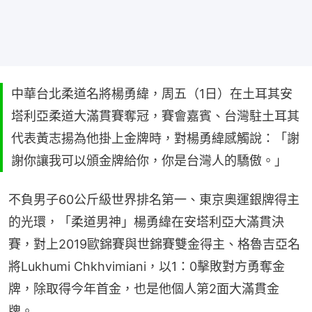
中華台北柔道名將楊勇緯，周五（1日）在土耳其安
塔利亞柔道大滿貫賽奪冠，賽會嘉賓、台灣駐土耳其
代表黃志揚為他掛上金牌時，對楊勇緯感觸說：「謝
謝你讓我可以頒金牌給你，你是台灣人的驕傲。」
不負男子60公斤級世界排名第一、東京奧運銀牌得主
的光環，「柔道男神」楊勇緯在安塔利亞大滿貫決
賽，對上2019歐錦賽與世錦賽雙金得主、格魯吉亞名
將Lukhumi Chkhvimiani，以1：0擊敗對方勇奪金
牌，除取得今年首金，也是他個人第2面大滿貫金
牌。