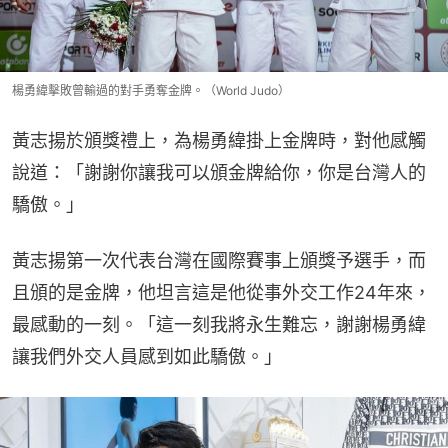
楊勇緯擊敗曾輸過的對手勇奪金牌。（World Judo）
黃志揚於頒獎禮上，為楊勇緯掛上金牌時，對他感觸
說道：「謝謝你讓我可以頒金牌給你，你是台灣人的
驕傲。」
黃志揚第一次代表台灣在國際賽事上頒獎予選手，而
且頒的是金牌，他坦言這是他從事外交工作24年來，
最感動的一刻。「這一刻我將永生難忘，謝謝楊勇緯
讓我們外交人員感到如此驕傲。」