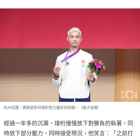
杭州亞運：獎牌是對何瑋桁努力最好的回報。（趙子晉攝）
經過一年多的沉澱，瑋桁慢慢放下對勝負的執著，同
時放下部分壓力，同時接受現況，他笑言：「之前打