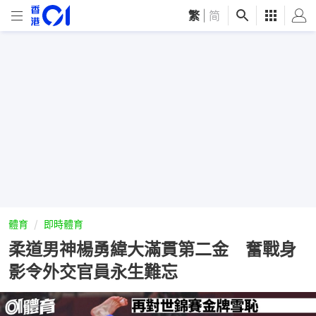
繁
|
简
體育
即時體育
柔道男神楊勇緯大滿貫第二金 奮戰身
影令外交官員永生難忘