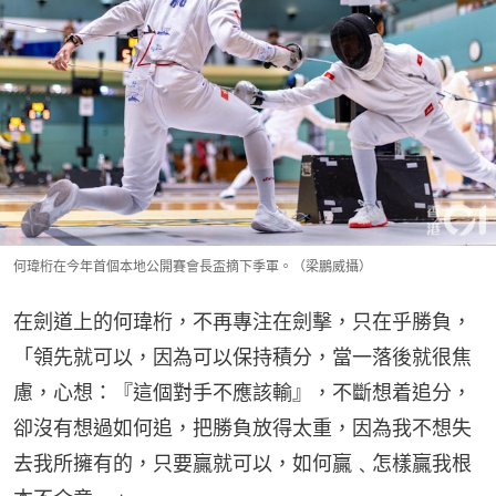
何瑋桁在今年首個本地公開賽會長盃摘下季軍。（梁鵬威攝）
在劍道上的何瑋桁，不再專注在劍擊，只在乎勝負，
「領先就可以，因為可以保持積分，當一落後就很焦
慮，心想：『這個對手不應該輸』，不斷想着追分，
卻沒有想過如何追，把勝負放得太重，因為我不想失
去我所擁有的，只要贏就可以，如何贏﹑怎樣贏我根