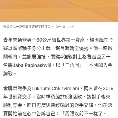
楊勇緯以一記過肩摔取得半勝領先。（World Judo）
去年末榮登男子60公斤級世界第一寶座，楊勇緯在今
賽以頭號種子身分出戰，獲首輪輪空優勢。他一路過
關斬將，並施展強技，關鍵4強戰對上格魯吉亞另一
名將Jaba Papinashvili，以「三角固」一本勝闖入金
牌戰。
金牌戰對手為Lukhumi Chkhvimiani，兩人曾在2019
年世錦賽交手，當時楊勇緯於8強落敗，該對手後來
順利奪金。昨日再度與曾經輸過的對手交鋒，他在決
賽開始前在心中告訴自己：「我跟以前不一樣了。」