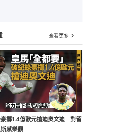
章
查看更多
豪擲1.4億歐元搶迪奧文迪 對留
奧斯感樂觀