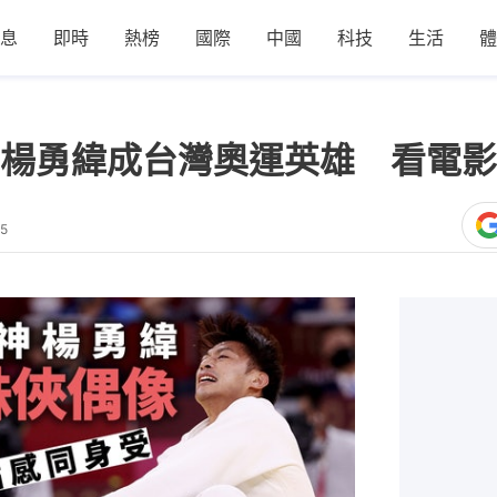
息
即時
熱榜
國際
中國
科技
生活
體
楊勇緯成台灣奧運英雄 看電影
15