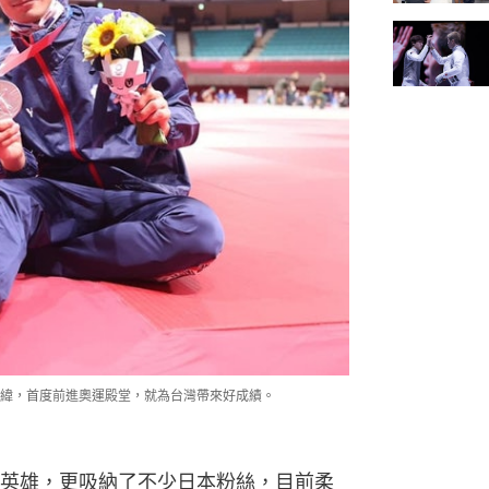
緯，首度前進奧運殿堂，就為台灣帶來好成績。
英雄，更吸納了不少日本粉絲，目前柔