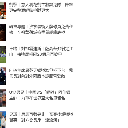
劍擊｜意大利花劍主將談港隊 陣容
更完整添經驗挑戰更大
轉會專題︱沙拿領銜大牌球員免費任
揀 辛祖華荷域搶手貨變籮底橙
車路士對祖雲達斯｜薩高華妙射定江
山 梅迪歷相隔20個月再披甲
FIFA主席恩芬天奴道歉但拒下台 秘
書長對內對外兩版本證腹背受敵
U17男足｜中國3:2「絕殺」阿仙奴
主帥：力爭在世界盃大名單留名
足球｜尼馬再惹是非 盃賽後爆通道
衝突 對方會長斥「流浪漢」