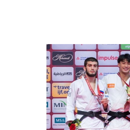
楊勇緯現時是男子60公斤級別世界排名第一。（世界
楊勇緯舉出電影《蜘蛛俠》作例，指
笑說已經把「蜘蛛俠」當成偶像，「
身受，要成為英雄，一定會有所犧牲