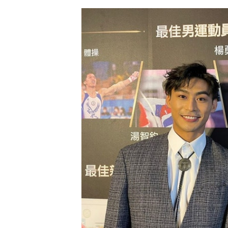
「柔道男神」楊勇緯成為台灣的奧運英雄。（IG）
他續說，「我現在是比較知名選手，
這中間，一定會有失敗跟挫折，作出
會把結果看得太重。」
24歲的楊勇緯日前征戰阿布扎比大