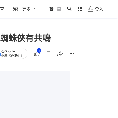
育
經濟
更多
01深圳
繁
觀點
|
简
健康
好食玩飛
登入
女
蜘蛛俠有共鳴
1
在Google
追蹤《香港01》