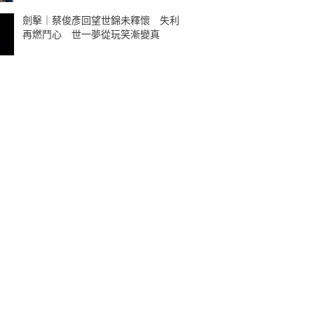
劍擊｜蔡俊彥回望世錦未釋懷 失利
再燃鬥心 世一夢從玩笑漸變真