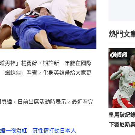
熱門文
道男神」楊勇緯，期許新一年能在國際
「蜘蛛俠」看齊，化身英雄帶給大家更
楊勇緯，日前出席活動時表示，最近看完
皇馬破紀錄
下雲尼斯
緯一夜爆紅　真性情打動日本人