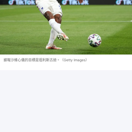
據報沙維心儀的目標是祖利斯古迪。（Getty Images）