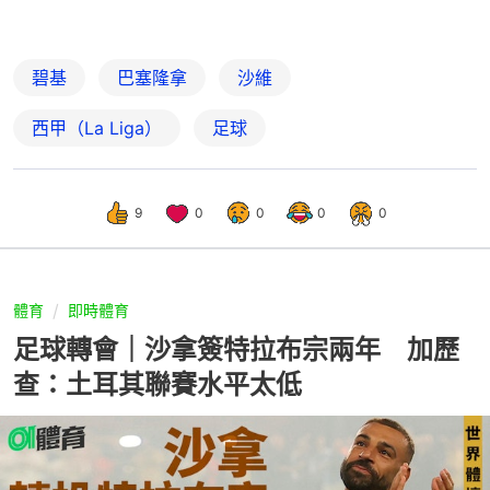
碧基
巴塞隆拿
沙維
西甲（La Liga）
足球
9
0
0
0
0
體育
即時體育
足球轉會｜沙拿簽特拉布宗兩年 加歷
查：土耳其聯賽水平太低