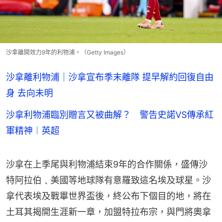
沙拿離開效力9年的利物浦。（Getty Images）
沙拿離利物浦｜沙拿宣布季末離隊 提早解約回復自由
身 去向未明
沙拿利物浦臨別贈言又被曲解？ 警告史諾VS傳承紅
軍精神︱英超
沙拿在上季尾與利物浦結束9年的合作關係，盛傳沙
特阿拉伯﹑美國等地球隊有意羅致這名埃及球星。沙
拿代表埃及戰畢世界盃後，終公布下個目的地，將在
土耳其揭開生涯新一章，加盟特拉布宗，與門將奧拿