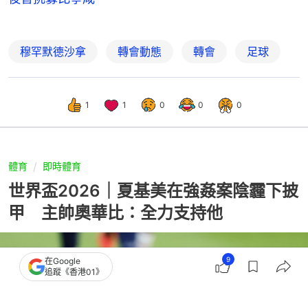
穆罕默德沙拿
轉會動態
轉會
足球
1
1
0
0
0
體育
即時體育
世界盃2026｜夏基美在強姦案陰霾下披
甲 主帥奧華比：全力支持他
9
在Google
追蹤《香港01》