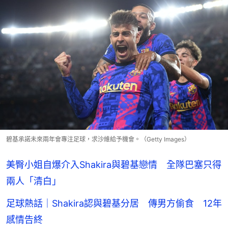
碧基承諾未來兩年會專注足球，求沙維給予機會。（Getty Images）
美臀小姐自爆介入Shakira與碧基戀情 全隊巴塞只得
兩人「清白」
足球熱話｜Shakira認與碧基分居 傳男方偷食 12年
感情告終