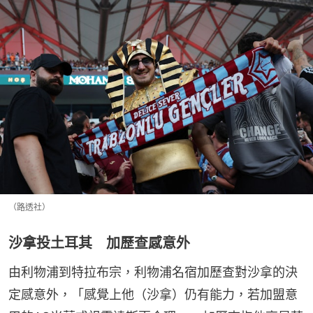
（路透社）
沙拿投土耳其 加歷查感意外
由利物浦到特拉布宗，利物浦名宿加歷查對沙拿的決
定感意外，「感覺上他（沙拿）仍有能力，若加盟意