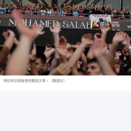
特拉布宗球迷熱烈歡迎沙拿。（路透社）