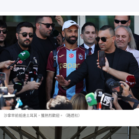
沙拿早前抵達土耳其，獲熱烈歡迎。（路透社）