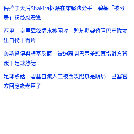
傳拉丁天后Shakira捉姦在床堅決分手 碧基「被分
居」粉絲感震驚
西甲︱皇馬翼鋒插水被圍攻 碧基勸架難阻巴塞隊友
出口術︱有片
美斯驚傳與碧基反面 被迫離開巴塞矛頭直指對方背
叛︱足球熱話
足球熱話｜碧基自減人工被西媒踢爆是騙局 巴塞官
方回應護老臣子