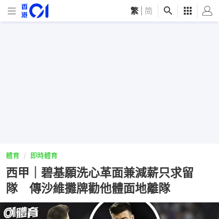
繁
|
简
體育
即時體育
西甲｜碧基願洗心革面兼減薪只求留
隊 傳沙維攤牌勸他體面地離隊