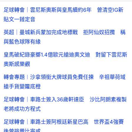
足球轉會｜雲尼斯奧斯與皇馬續約6年 曾清空IG新
貼文一錘定音
英超｜曼城新兵蒙加完成地標戰 拒阿仙奴招攬 稱
與藍色球隊有緣
皇馬破紀錄豪擲1.4億歐元搶迪奧文迪 對留下雲尼斯
奧斯感樂觀
轉會專題︱沙拿領銜大牌球員免費任揀 辛祖華荷域
搶手貨變籮底橙
足球轉會｜車路士簽入36歲軒達臣 沙比阿朗素複製
老將成功方程式
足球轉會｜車路士簽阿根廷新星巴高 世界盃4強賽
後曾挑釁比寧咸