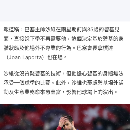
報道稱，巴塞主帥沙維在兩星期前與35歲的碧基見
面，直接說下季不再需要他，這個決定基於碧基的身
體狀態及他場外不專業的行為。巴塞會長拿樸達
（Joan Laporta）也在場。
沙維從沒質疑碧基的技術，但他擔心碧基的身體無法
承受一個球季的比賽。此外，沙維也憂慮碧基場外活
動及生意業務愈來愈豐富，影響他球場上的演出。