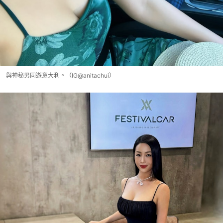
與神秘男同遊意大利。（IG@anitachui）