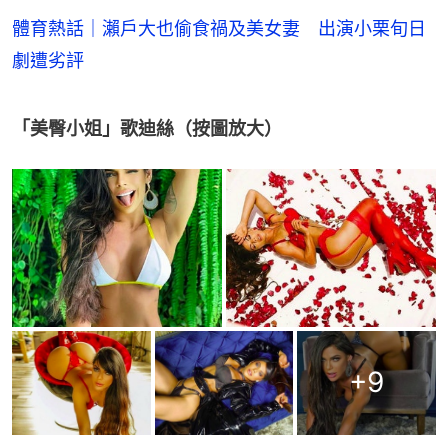
體育熱話｜瀨戶大也偷食禍及美女妻 出演小栗旬日
劇遭劣評
「美臀小姐」歌迪絲（按圖放大）
+
9