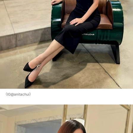
（IG@anitachui）