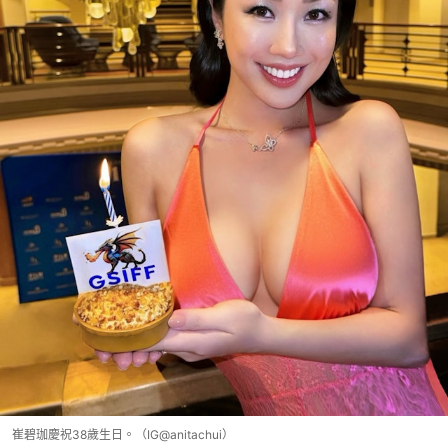
崔碧珈慶祝38歲生日。（IG@anitachui）