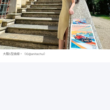
大騷S型曲線。（IG@anitachui）