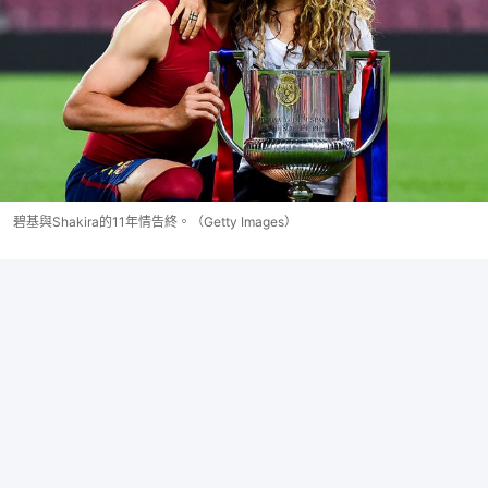
碧基與Shakira的11年情告終。（Getty Images）