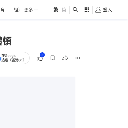
育
經濟
更多
01深圳
繁
觀點
|
简
健康
好食玩飛
登入
女
禮頓
6
在Google
追蹤《香港01》