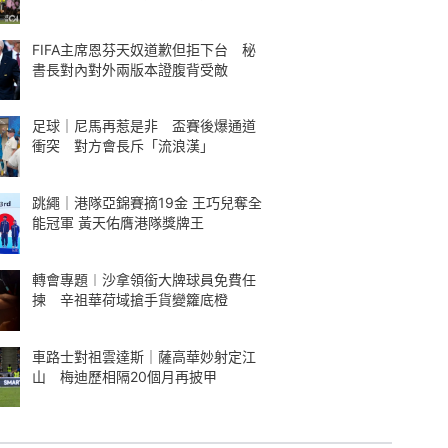
FIFA主席恩芬天奴道歉但拒下台 秘
書長對內對外兩版本證腹背受敵
足球｜尼馬再惹是非 盃賽後爆通道
衝突 對方會長斥「流浪漢」
跳繩｜港隊亞錦賽摘19金 王巧兒奪全
能冠軍 黃天佑膺港隊獎牌王
轉會專題︱沙拿領銜大牌球員免費任
揀 辛祖華荷域搶手貨變籮底橙
車路士對祖雲達斯｜薩高華妙射定江
山 梅迪歷相隔20個月再披甲