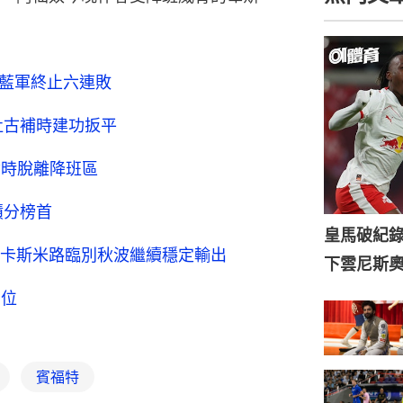
 藍軍終止六連敗
杜古補時建功扳平
暫時脫離降班區
積分榜首
皇馬破紀錄
卡斯米路臨別秋波繼續穩定輸出
下雲尼斯
三位
賓福特