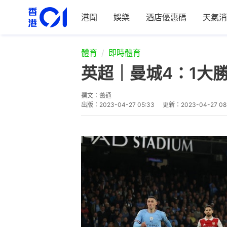
港聞
娛樂
酒店優惠碼
天氣消
體育
即時體育
英超｜曼城4：1大
撰文：
蕭通
出版：
2023-04-27 05:33
更新：
2023-04-27 08