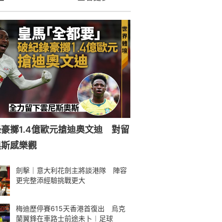
豪擲1.4億歐元搶迪奧文迪 對留
奧斯感樂觀
劍擊｜意大利花劍主將談港隊 陣容
更完整添經驗挑戰更大
梅迪歷停賽615天香港首復出 烏克
蘭翼鋒在車路士前途未卜︱足球