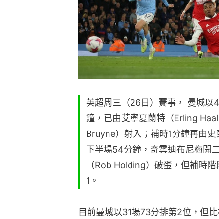
英超周三（26日）賽事， 曼城以
鐘，已由艾寧夏蘭特（Erling Haa
Bruyne）射入；補時1分鐘再由史
下半場54分鐘，奇雲迪布尼梅開
（Rob Holding）破蛋，但
1。
目前曼城以31場73分排第2位，但