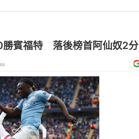
0勝賓福特 落後榜首阿仙奴2分
:05