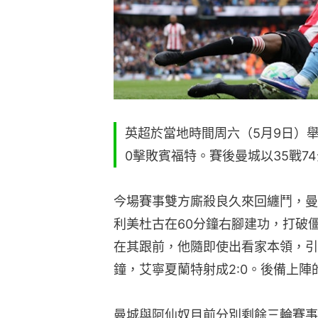
英超於當地時間周六（5月9日）
0擊敗賓福特。賽後曼城以35戰7
今場賽事雙方廝殺良久來回纏鬥，曼
利美杜古在60分鐘右腳建功，打破
在其跟前，他隨即使出看家本領，引
鐘，艾寧夏蘭特射成2:0。後備上陣
曼城與阿仙奴目前分別剩餘三輪賽事