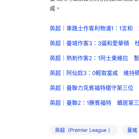
咸。
英超｜車路士作客利物浦1：1言和
英超｜曼城作客3：3逼和愛華頓 
英超｜熱刺作客2：1阿士東維拉 
英超｜阿仙奴3：0輕取富咸 維持
英超｜曼聯力克賓福特穩守第三位 
英超｜曼聯2：1勝賓福特 續居第
英超（Premier League ）
曼城