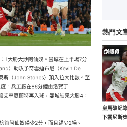
熱門文
4：1大勝大炒阿仙奴。曼城在上半場7分
land）助攻予奇雲迪布尼（Kevin De
東斯（John Stones）頂入拉大比數。至
二度。兵工廠在86分鐘由洛賀丁
補時階段艾寧夏蘭特再入球，曼城結果大勝4：
皇馬破紀錄
下雲尼斯
比榜首阿仙奴僅少2分，而且踢少2場。