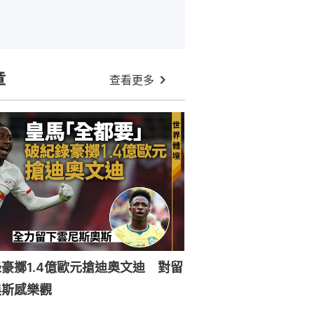
章
查看更多
豪擲1.4億歐元搶迪奧文迪 對留
奧斯感樂觀