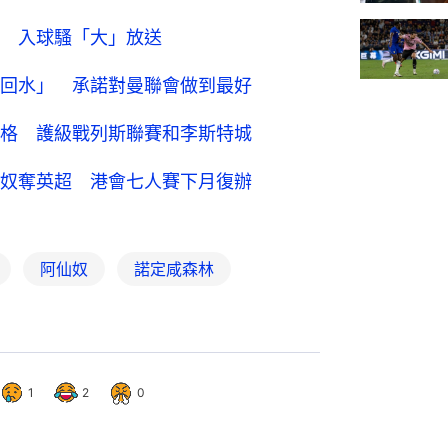
 入球騷「大」放送
回水」 承諾對曼聯會做到最好
格 護級戰列斯聯賽和李斯特城
奴奪英超 港會七人賽下月復辦
阿仙奴
諾定咸森林
1
2
0