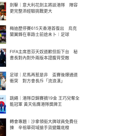
劍擊｜意大利花劍主將談港隊 陣容
更完整添經驗挑戰更大
梅迪歷停賽615天香港首復出 烏克
蘭翼鋒在車路士前途未卜︱足球
FIFA主席恩芬天奴道歉但拒下台 秘
書長對內對外兩版本證腹背受敵
足球｜尼馬再惹是非 盃賽後爆通道
衝突 對方會長斥「流浪漢」
跳繩｜港隊亞錦賽摘19金 王巧兒奪全
能冠軍 黃天佑膺港隊獎牌王
轉會專題︱沙拿領銜大牌球員免費任
揀 辛祖華荷域搶手貨變籮底橙