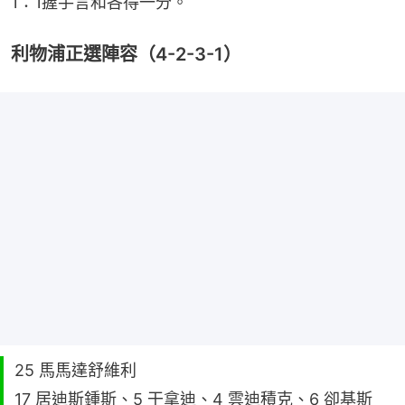
1：1握手言和各得一分。
利物浦正選陣容（4-2-3-1）
25 馬馬達舒維利
17 居迪斯鍾斯、5 干拿迪、4 雲迪積克、6 卻基斯