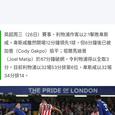
英超周三（26日）賽事，利物浦作客以2:1擊敗韋斯
咸。韋斯咸雖然開場12分鐘領先1球，但6分鐘後已被
加普（Cody Gakpo）追平；祖爾馬迪普
（Joel Matip）於67分鐘破網，令利物浦得以全取3
分。目前利物浦以32場53分排第6位，韋斯咸以32場
34分排14。