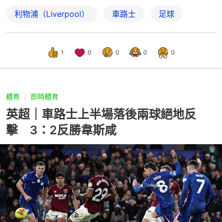
利物浦（Liverpool）
車路士
足球
1
0
0
0
0
體育
即時體育
英超｜車路士上半場落後兩球絕地反
擊 3：2反勝韋斯咸