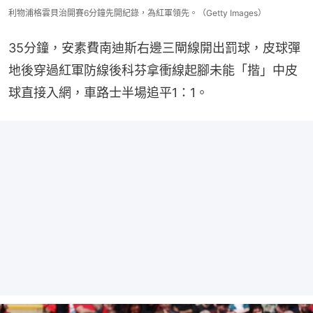
利物浦格雲貝治開賽6分鐘先開紀錄，為紅軍領先。（Getty Images）
35分鐘，安素費南迪斯右邊三閘線開出罰球，皮球彈
地後穿過紅軍防線後科芬拿衝線起腳未能「揩」中皮
球直接入網，車路士半場追平1：1。