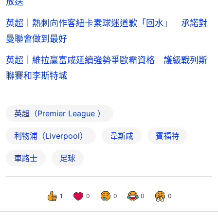
放送
英超｜熱刺向作客紐卡素球迷道歉「回水」 承諾對
曼聯會做到最好
英超｜維拉贏富咸延續強勢爭歐霸資格 護級戰列斯
聯賽和李斯特城
英超（Premier League ）
利物浦（Liverpool）
韋斯咸
賓福特
車路士
足球
1
0
0
0
0