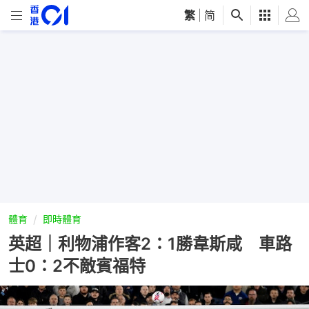
繁
|
简
體育
即時體育
英超｜利物浦作客2：1勝韋斯咸 車路
士0：2不敵賓福特