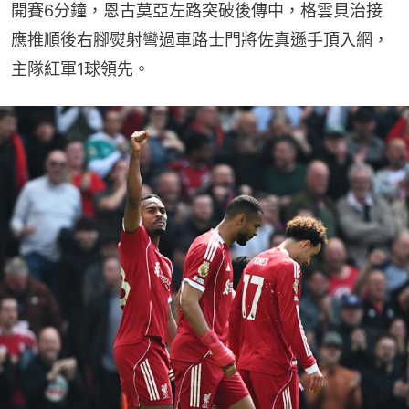
開賽6分鐘，恩古莫亞左路突破後傳中，格雲貝治接
應推順後右腳熨射彎過車路士門將佐真遜手頂入網，
主隊紅軍1球領先。