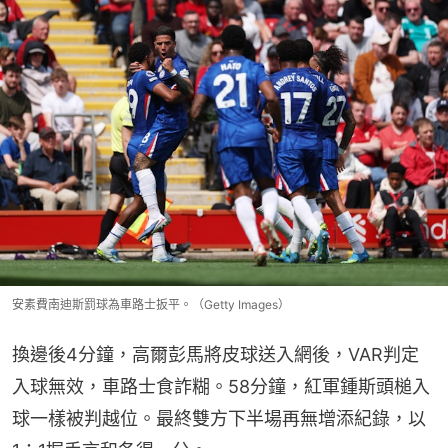
安素費南迪斯罰球為車路士扳平。（Getty Images）
換邊後4分鐘，高爾彭馬將皮球送入網後，VAR判定
入球無效，車路士食詐糊。58分鐘，紅軍鍾斯頭槌入
球一樣被判越位。最終雙方下半場再無增添紀錄，以