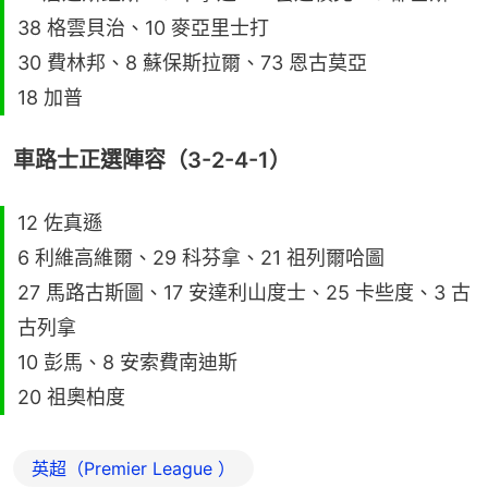
38 格雲貝治、10 麥亞里士打
30 費林邦、8 蘇保斯拉爾、73 恩古莫亞
18 加普
車路士正選陣容（3-2-4-1）
12 佐真遜
6 利維高維爾、29 科芬拿、21 祖列爾哈圖
27 馬路古斯圖、17 安達利山度士、25 卡些度、3 古
古列拿
10 彭馬、8 安索費南迪斯
20 祖奧柏度
英超（Premier League ）