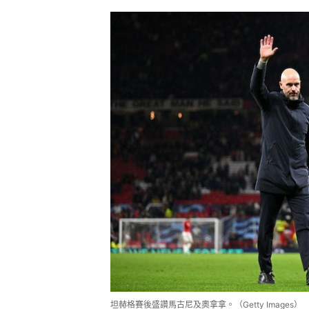
坦赫格賽後盛讚馬古尼及奧拿拿。（Getty Images）