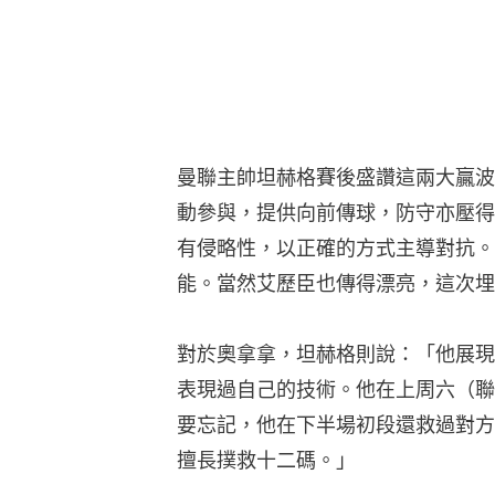
曼聯主帥坦赫格賽後盛讚這兩大贏波
動參與，提供向前傳球，防守亦壓得
有侵略性，以正確的方式主導對抗。
能。當然艾歷臣也傳得漂亮，這次埋
對於奧拿拿，坦赫格則說：「他展現
表現過自己的技術。他在上周六（聯
要忘記，他在下半場初段還救過對方
擅長撲救十二碼。」