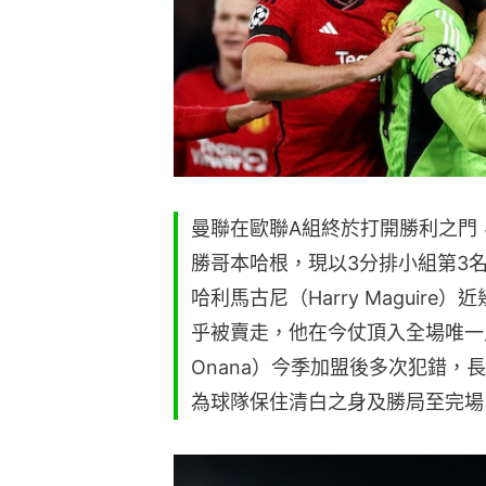
曼聯在歐聯A組終於打開勝利之門
勝哥本哈根，現以3分排小組第3
哈利馬古尼（Harry Maguir
乎被賣走，他在今仗頂入全場唯一入
Onana）今季加盟後多次犯錯，
為球隊保住清白之身及勝局至完場