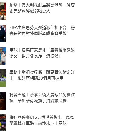
劍擊｜意大利花劍主將談港隊 陣容
更完整添經驗挑戰更大
FIFA主席恩芬天奴道歉但拒下台 秘
書長對內對外兩版本證腹背受敵
足球｜尼馬再惹是非 盃賽後爆通道
衝突 對方會長斥「流浪漢」
車路士對祖雲達斯｜薩高華妙射定江
山 梅迪歷相隔20個月再披甲
轉會專題︱沙拿領銜大牌球員免費任
揀 辛祖華荷域搶手貨變籮底橙
梅迪歷停賽615天香港首復出 烏克
蘭翼鋒在車路士前途未卜︱足球