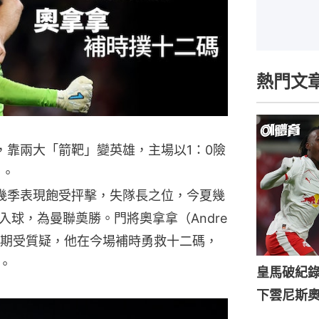
熱門文
，靠兩大「箭靶」變英雄，主場以1：0險
名。
e）近幾季表現飽受抨擊，失隊長之位，今夏幾
球，為曼聯奠勝。門將奧拿拿（Andre
長期受質疑，他在今場補時勇救十二碼，
。
皇馬破紀錄
下雲尼斯