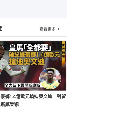
章
查看更多
豪擲1.4億歐元搶迪奧文迪 對留
奧斯感樂觀