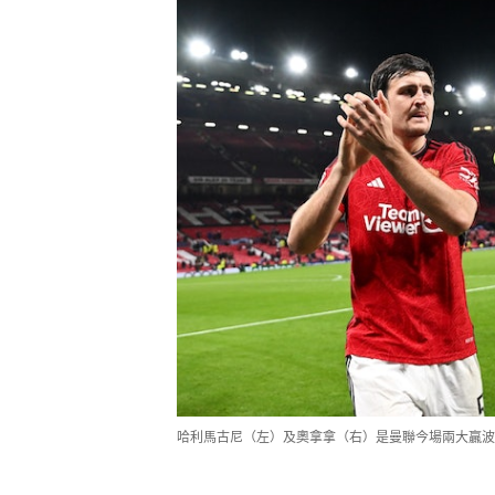
哈利馬古尼（左）及奧拿拿（右）是曼聯今場兩大贏波功臣。