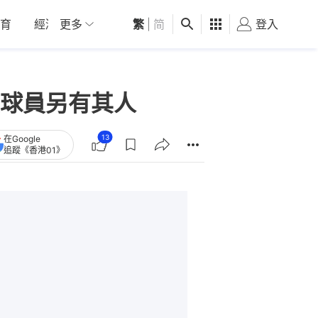
育
經濟
更多
01深圳
繁
觀點
|
简
健康
好食玩飛
登入
女
球員另有其人
13
在Google
追蹤《香港01》