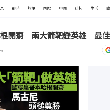
息
即時
熱榜
國際
中國
科技
生活
體
根開齋 兩大箭靶變英雄 最佳
29