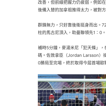
改善，但前線把握力仍疲弱，例如在
後備入替的加拿祖推得太力，被對方
群鋒無力，只好靠後衛挺身而出。7
柱的馬古尼頂入，助曼聯領先1：0
補時5分鐘，麥湯米尼「犯天條」，
碼。佐敦拿臣（Jordan Larss
0勝局至完場，終於取得今屆首場歐