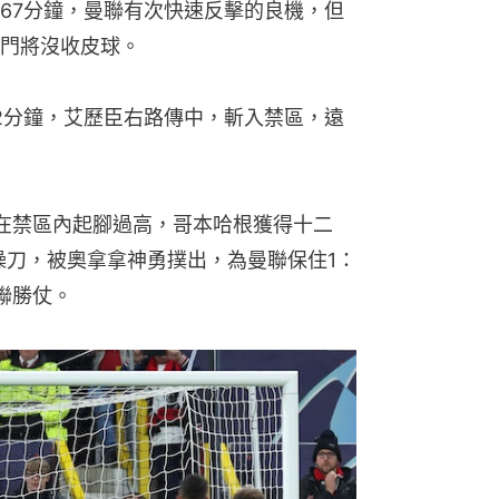
67分鐘，曼聯有次快速反擊的良機，但
門將沒收皮球。
2分鐘，艾歷臣右路傳中，斬入禁區，遠
。
在禁區內起腳過高，哥本哈根獲得十二
on）操刀，被奧拿拿神勇撲出，為曼聯保住1：
聯勝仗。