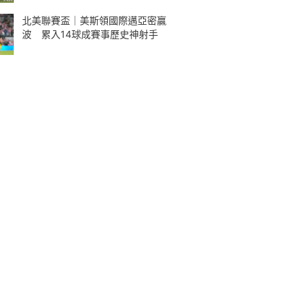
北美聯賽盃｜美斯領國際邁亞密贏
波 累入14球成賽事歷史神射手