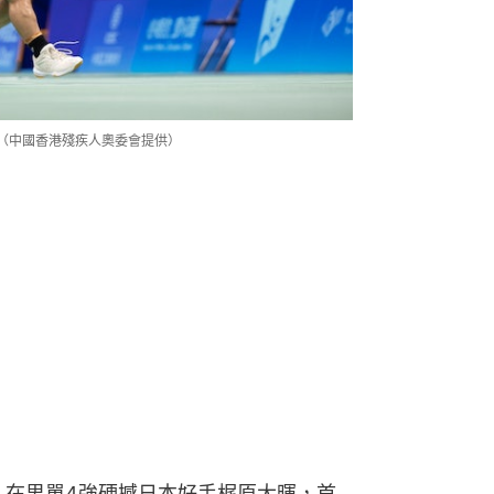
（中國香港殘疾人奧委會提供）
，在男單4強硬撼日本好手梶原大暉，首