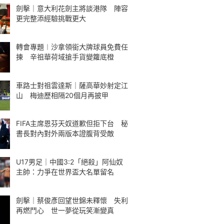
劍擊｜意大利花劍主將談港隊 陣容
更完整添經驗挑戰更大
轉會專題︱沙拿領銜大牌球員免費任
揀 辛祖華荷域搶手貨變籮底橙
車路士對祖雲達斯｜薩高華妙射定江
山 梅迪歷相隔20個月再披甲
FIFA主席恩芬天奴道歉但拒下台 秘
書長對內對外兩版本證腹背受敵
U17男足｜中國3:2「絕殺」阿仙奴
主帥：力爭在世界盃大名單留名
劍擊｜蔡俊彥回望世錦未釋懷 失利
再燃鬥心 世一夢從玩笑漸變真