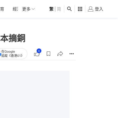
育
經濟
更多
01深圳
繁
觀點
|
简
健康
好食玩飛
登入
女
本摘銅
6
在Google
追蹤《香港01》