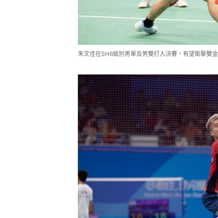
朱文佳在SH6級別男單及男雙打入決賽，有望衛擊雙