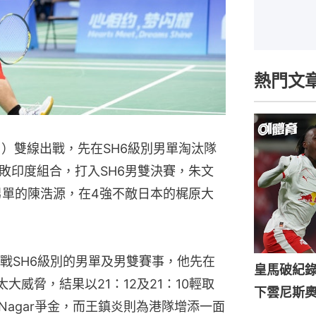
熱門文
日）雙線出戰，先在SH6級別男單淘汰隊
敗印度組合，打入SH6男雙決賽，朱文
男單的陳浩源，在4強不敵日本的梶原大
戰SH6級別的男單及男雙賽事，他先在
皇馬破紀錄
威脅，結果以21：12及21：10輕取
下雲尼斯
a Nagar爭金，而王鎮炎則為港隊增添一面