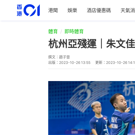
港聞
娛樂
酒店優惠碼
天氣消
體育
即時體育
杭州亞殘運｜朱文佳
撰文：
趙子晉
出版：
2023-10-26 13:55
更新：
2023-10-26 14: