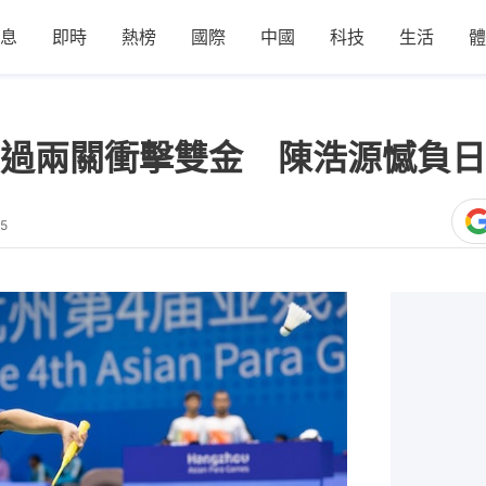
息
即時
熱榜
國際
中國
科技
生活
體
過兩關衝擊雙金 陳浩源憾負日
15