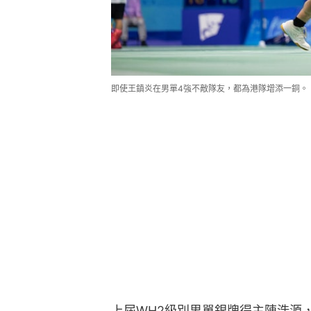
即使王鎮炎在男單4強不敵隊友，都為港隊增添一銅。
上屆WH2級別男單銀牌得主陳浩源