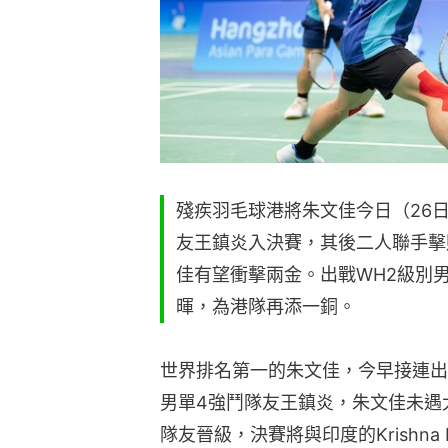
殘疾羽毛球港將朱文佳今日（26
友王鎮炎入決賽，其後二人聯手擊
佳有望衝擊兩金。出戰WH2級別
暉，為港隊再添一銅。
世界排名第一的朱文佳，今早接連出
男單4強鬥隊友王鎮炎，朱文佳未遇太大
隊友晉級，決賽將與印度的Krishn