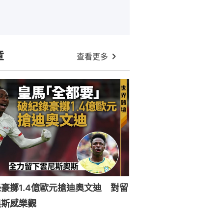
章
查看更多
豪擲1.4億歐元搶迪奧文迪 對留
奧斯感樂觀