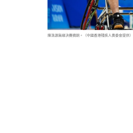
陳浩源無緣決賽摘銅。（中國香港殘疾人奧委會提供）