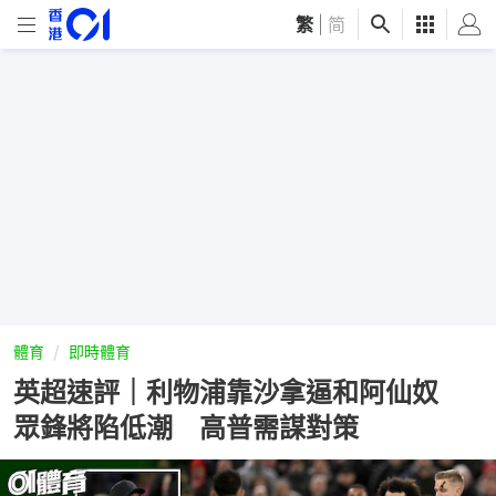
繁
|
简
體育
即時體育
英超速評｜利物浦靠沙拿逼和阿仙奴
眾鋒將陷低潮 高普需謀對策