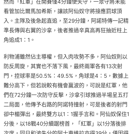
然而「紅軍」在開賽僅4分鐘便失守，一眾守將未能
看管加比爾馬加希斯，讓該阿仙奴守將接應罰球頂
入。主隊及後急起直追，至29分鐘，阿諾特傳一記精
準長傳與右翼的沙拿，後者推過辛真高再狂抽近柱上
角追成1：1。
利物浦雖然佔主導權，但入肉攻勢不多，阿仙奴則以
防反周旋，其實也不落下風，最終兩軍各有13次射
門，控球率是50.5%：49.5%，角球是4：5，數據上
難分高下，但若說較有機會贏波的，可說是紅軍，他
們在72分鐘一次防守反擊，沙拿引球推過半場呈五打
二局面，他傳予右路的阿諾特撞射，可是後者的射門
卻中楣彈出，最終雙方以1：1握手言和。阿仙奴保住1
分後，以18戰40分續踞榜首，「紅軍」以1分落後排
次席，同日和波失分的阿士東維拉亦得39分，僅因得