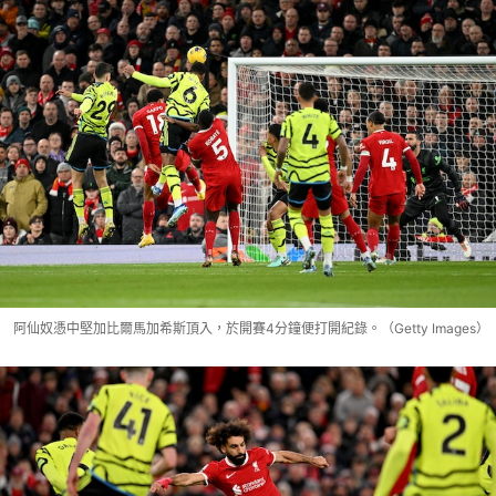
阿仙奴憑中堅加比爾馬加希斯頂入，於開賽4分鐘便打開紀錄。（Getty Images）