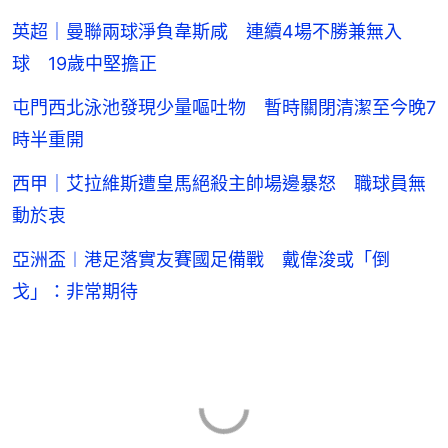
英超｜曼聯兩球淨負韋斯咸 連續4場不勝兼無入
球 19歲中堅擔正
屯門西北泳池發現少量嘔吐物 暫時關閉清潔至今晚7
時半重開
西甲｜艾拉維斯遭皇馬絕殺主帥場邊暴怒 職球員無
動於衷
亞洲盃︱港足落實友賽國足備戰 戴偉浚或「倒
戈」：非常期待