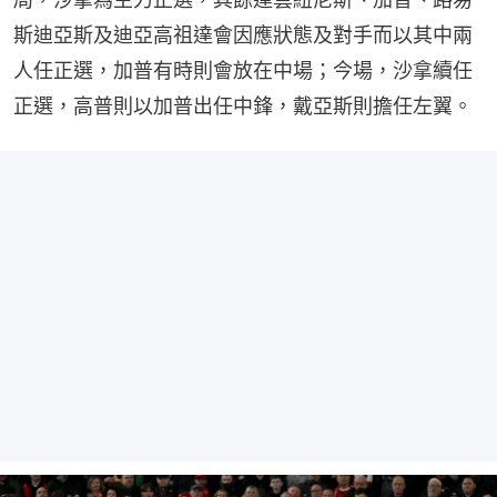
斯迪亞斯及迪亞高祖達會因應狀態及對手而以其中兩
人任正選，加普有時則會放在中場；今場，沙拿續任
正選，高普則以加普出任中鋒，戴亞斯則擔任左翼。