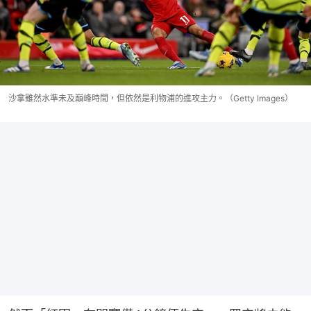
沙拿雖然水準未及巔峰時間，但依然是利物浦的進攻主力。（Getty Images）