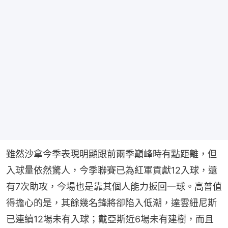
雖然沙拿今季表現明顯跟前兩季巔峰時有點距離，但
入球量依然驚人，今季聯賽已為紅軍貢獻12入球，還
有7次助攻，今場也是靠其個人能力扳回一球。高普值
得擔心的是，其餘幾名鋒將卻陷入低潮，達雲紐尼斯
已連續12場未有入球；戴亞斯近6場未有建樹，而且