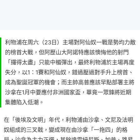
利物浦在周六（23日）主場對阿仙奴一戰是勢均力敵
的榜首大戰，但阿歷山大阿諾特應該懊悔他的射門
「攞得太盡」只能中楣彈出，最終利物浦於主場再度
失分，以1：1賽和阿仙奴，錯過壓過對手升上榜首、
成為聖誕冠軍的機會；而主帥高普應該早點部署主將
沙拿在1月中要應付非洲國家盃，畢竟一眾鋒將近期
集體陷入低潮。
在「後埃及文明」年代，利物浦由沙拿、文尼及法明
奴組成的三叉戟，變成現在由沙拿「一拖四」的格
局，沙拿為主力正選，其餘達雲紐尼斯、加普、路易