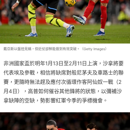
戴亞斯以盤扭見稱，但近仗卻鮮能做到有效突破。（Getty Images）
非洲國家盃於明年1月13日至2月11日上演，沙拿將要
代表埃及參戰，相信將缺席對般尼茅夫及車路士的聯
賽，更隨時無法趕及應付次循環作客阿仙奴一戰（2
月4日），高普如何催谷其他鋒將的狀態，以彌補沙
拿缺陣的空缺，勢影響紅軍今季的爭標機會。