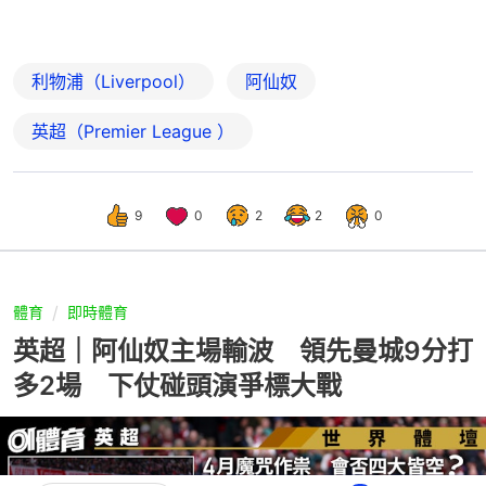
利物浦（Liverpool）
阿仙奴
英超（Premier League ）
9
0
2
2
0
體育
即時體育
英超｜阿仙奴主場輸波 領先曼城9分打
多2場 下仗碰頭演爭標大戰