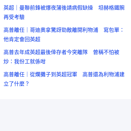
英超｜曼聯前鋒被爆夜蒲後請病假缺操 坦赫格鐵腕
再受考驗
高普離任｜哥迪奧拿驚訝勁敵離開利物浦 寫包單：
他肯定會回英超
高普去年成英超最後倖存者今突離隊 曾稱不怕被
炒：我份工就係咁
高普離任｜從爛攤子到英超冠軍 高普還為利物浦建
立了什麼？