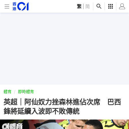
繁
|
简
體育
即時體育
英超｜阿仙奴力挫森林進佔次席 巴西
鋒將延續入波即不敗傳統