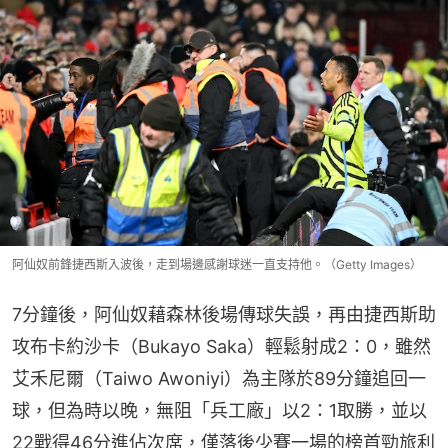
阿仙奴前鋒捷西斯入波後，走到場邊感謝球迷一直支持他。（Getty Images）
7分鐘後，阿仙奴藉森林後場傳球失誤，再由捷西斯助
攻布卡約沙卡（Bukayo Saka）輕鬆射成2：0，雖然
艾禾尼爾（Taiwo Awoniyi）為主隊於89分鐘追回一
球，但為時以晚，無阻「兵工廠」以2：1取勝，並以
22戰得46分進佔次席，僅落後少賽一場的榜首勁旅利