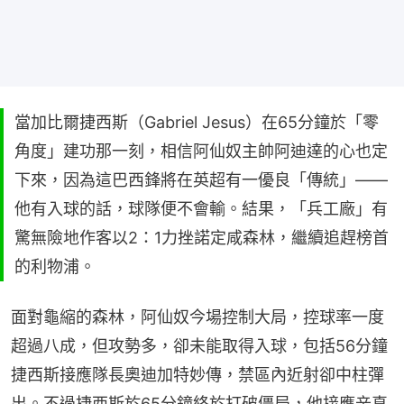
當加比爾捷西斯（Gabriel Jesus）在65分鐘於「零
角度」建功那一刻，相信阿仙奴主帥阿迪達的心也定
下來，因為這巴西鋒將在英超有一優良「傳統」——
他有入球的話，球隊便不會輸。結果，「兵工廠」有
驚無險地作客以2：1力挫諾定咸森林，繼續追趕榜首
的利物浦。
面對龜縮的森林，阿仙奴今場控制大局，控球率一度
超過八成，但攻勢多，卻未能取得入球，包括56分鐘
捷西斯接應隊長奧迪加特妙傳，禁區內近射卻中柱彈
出。不過捷西斯於65分鐘終於打破僵局，他接應辛真