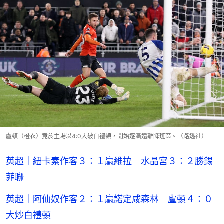
盧頓（橙衣）竟於主場以4:0大破白禮頓，開始逐漸遠離降班區。（路透社）
英超｜紐卡素作客３：１贏維拉 水晶宮３：２勝錫
菲聯
英超｜阿仙奴作客２：１贏諾定咸森林 盧頓４：０
大炒白禮頓