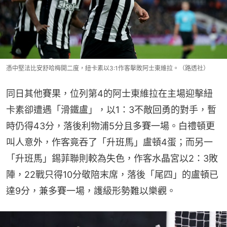
憑中堅法比安舒哈梅開二度，紐卡素以3:1作客擊敗阿士東維拉。（路透社）
同日其他賽果，位列第4的阿士東維拉在主場迎擊紐
卡素卻遭遇「滑鐵盧」，以1：3不敵回勇的對手，暫
時仍得43分，落後利物浦5分且多賽一場。白禮頓更
叫人意外，作客竟吞了「升班馬」盧頓4蛋；而另一
「升班馬」錫菲聯則較為失色，作客水晶宮以2：3敗
陣，22戰只得10分敬陪末席，落後「尾四」的盧頓已
達9分，兼多賽一場，護級形勢難以樂觀。