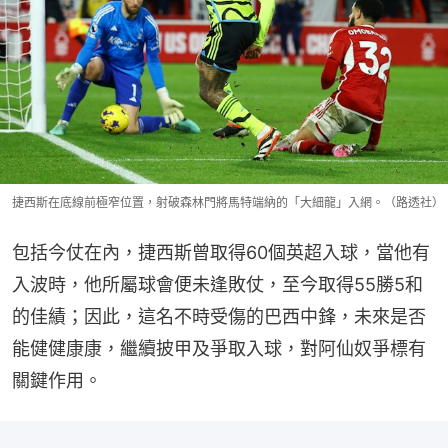
捷西斯在底線前極窄位置，射破森林門將馬特端納的「大細龍」入網。（路透社）
包括今仗在內，捷西斯曾取得60個英超入球，當他有
入波時，他所屬球會便未逢敗仗，至今取得55勝5和
的佳績；因此，這名不時受傷的巴西中鋒，未來是否
能健健康康，繼續披甲及爭取入球，對阿仙奴爭標有
關鍵作用。