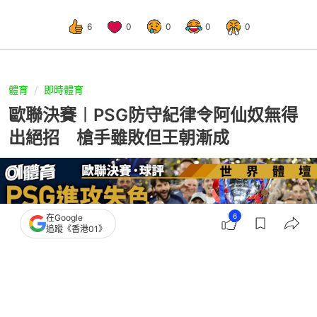
6
0
0
0
0
體育
即時體育
歐聯決賽︱PSG防守紀律令阿仙奴無得
出絕招 槍手雖敗但王朝漸成
6
在Google
追蹤《香港01》