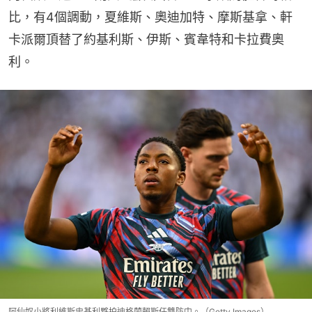
比，有4個調動，夏維斯、奧迪加特、摩斯基拿、軒
卡派爾頂替了約基利斯、伊斯、賓韋特和卡拉費奧
利。
阿仙奴小將利維斯史基利夥拍迪格蘭賴斯任雙防中。（Getty Images）