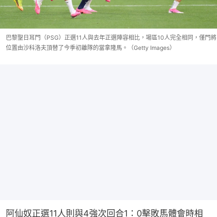
巴黎聖日耳門（PSG）正選11人與去年正選陣容相比，場區10人完全相同，僅門將
位置由沙科洛夫頂替了今季初離隊的當拿隆馬。（Getty Images）
阿仙奴正選11人則與4強次回合1：0擊敗馬體會時相