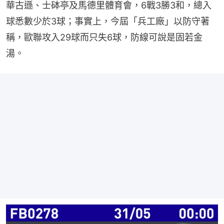
華古遜、士砵亭及馬德里體育會，6戰3勝3和，總入
球悉數少於3球；事實上，今屆「兵工廠」以防守著
稱，歐聯攻入29球而只失6球，防線可說是固若金
湯。