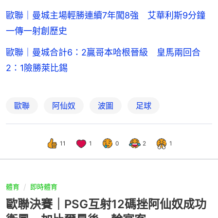
歐聯｜曼城主場輕勝連續7年闖8強 艾華利斯9分鐘
一傳一射創歷史
歐聯｜曼城合計6：2贏哥本哈根晉級 皇馬兩回合
2：1險勝萊比錫
歐聯
阿仙奴
波圖
足球
11
1
0
2
1
體育
即時體育
歐聯決賽｜PSG互射12碼挫阿仙奴成功