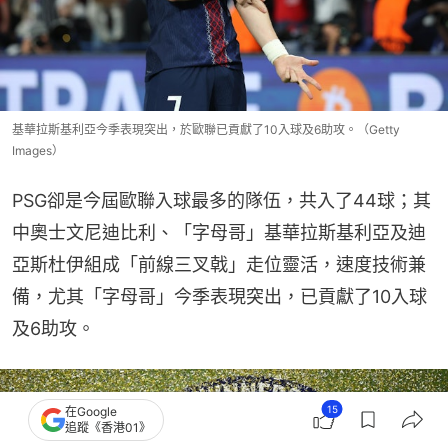
基華拉斯基利亞今季表現突出，於歐聯已貢獻了10入球及6助攻。（Getty
Images）
PSG卻是今屆歐聯入球最多的隊伍，共入了44球；其
中奧士文尼迪比利、「字母哥」基華拉斯基利亞及迪
亞斯杜伊組成「前線三叉戟」走位靈活，速度技術兼
備，尤其「字母哥」今季表現突出，已貢獻了10入球
及6助攻。
15
在Google
追蹤《香港01》