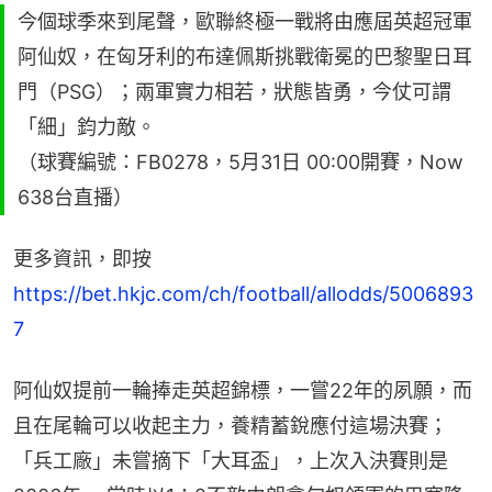
今個球季來到尾聲，歐聯終極一戰將由應屆英超冠軍
阿仙奴，在匈牙利的布達佩斯挑戰衛冕的巴黎聖日耳
門（PSG）；兩軍實力相若，狀態皆勇，今仗可謂
「細」鈞力敵。
（球賽編號：FB0278，5月31日 00:00開賽，Now
638台直播）
更多資訊，即按 
https://bet.hkjc.com/ch/football/allodds/5006893
7
阿仙奴提前一輪捧走英超錦標，一嘗22年的夙願，而
且在尾輪可以收起主力，養精蓄銳應付這場決賽；
「兵工廠」未嘗摘下「大耳盃」，上次入決賽則是