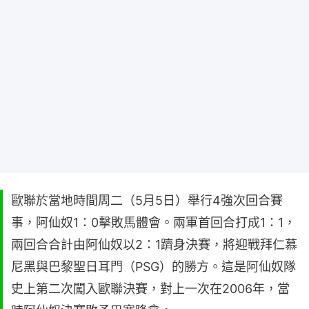
歐聯於當地時間周二（5月5日）舉行4強次回合賽
事，阿仙奴1：0擊敗馬體會。兩軍首回合打成1：1，
兩回合合計由阿仙奴以2：1躋身決賽，將迎戰拜仁慕
尼黑與巴黎聖日耳門（PSG）的勝方。這是阿仙奴隊
史上第二次闖入歐聯決賽，對上一次在2006年，當