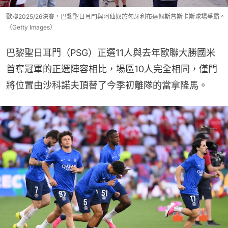
歐聯2025/26決賽，巴黎聖日耳門與阿仙奴於匈牙利布達佩斯普斯卡斯球場爭霸。
（Getty Images）
巴黎聖日耳門（PSG）正選11人與去年歐聯大勝國米
首奪冠軍的正選陣容相比，場區10人完全相同，僅門
將位置由沙科諾夫頂替了今季初離隊的當拿隆馬。