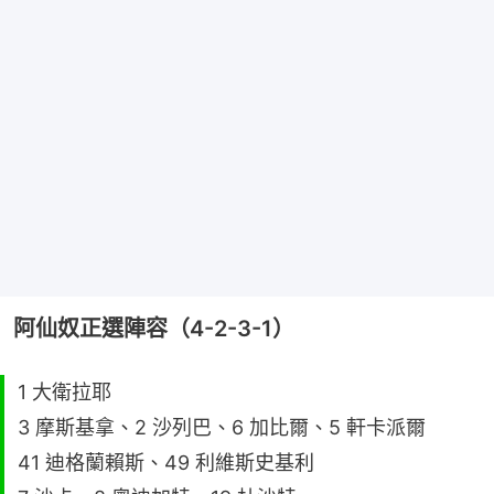
阿仙奴正選陣容（4-2-3-1）
1 大衛拉耶
3 摩斯基拿、2 沙列巴、6 加比爾、5 軒卡派爾
41 迪格蘭賴斯、49 利維斯史基利