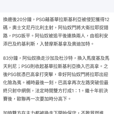
換邊後20分鐘，PSG藉基華拉斯基利亞被侵犯獲得12
碼，奧士文尼丹比利主射，阿仙奴門將大衛拉耶捉錯
路，PSG扳平。阿仙奴被追平後連換兩人，由祖利安
添巴及約基利斯，入替摩斯基拿及奧迪加特。
83分鐘，阿仙奴換走沙加及杜沙特，換入馬度基及馬
天利尼；PSG則收起基華拉斯基利亞換入巴高拿。之
後PSG就憑巴高拿打突擊，幸好阿仙奴門將拉耶出迎
化險為夷。補時最後一刻，巴高拿再次左路突破但最
終只射中網側，法定時間雙方打成1：1。繼十年前決
賽後，歐聯再一次要加時分高下。
加時雙方在主力都被換走下開始保守，不敢貿然進