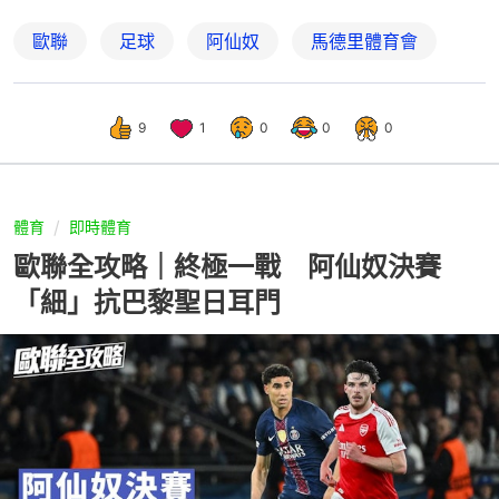
歐聯
足球
阿仙奴
馬德里體育會
9
1
0
0
0
體育
即時體育
歐聯全攻略｜終極一戰 阿仙奴決賽
「細」抗巴黎聖日耳門