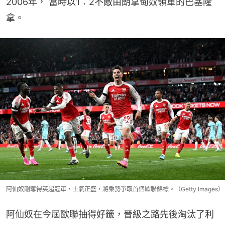
2006年， 當時以1：2不敵由朗拿甸奴領軍的巴塞隆
拿。
阿仙奴剛奪得英超冠軍，士氣正盛，將乘勢爭取首個歐聯錦標。（Getty Images）
阿仙奴在今屆歐聯抽得好籤，晉級之路先後淘汰了利