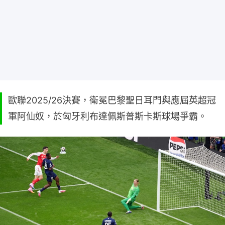
歐聯2025/26決賽，衛冕巴黎聖日耳門與應屆英超冠
軍阿仙奴，於匈牙利布達佩斯普斯卡斯球場爭霸。