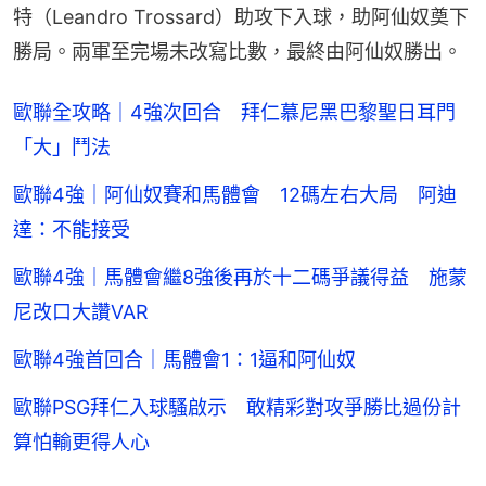
特（Leandro Trossard）助攻下入球，助阿仙奴奠下
勝局。兩軍至完場未改寫比數，最終由阿仙奴勝出。
歐聯全攻略｜4強次回合 拜仁慕尼黑巴黎聖日耳門
「大」鬥法
歐聯4強｜阿仙奴賽和馬體會 12碼左右大局 阿迪
達：不能接受
歐聯4強｜馬體會繼8強後再於十二碼爭議得益 施蒙
尼改口大讚VAR
歐聯4強首回合｜馬體會1：1逼和阿仙奴
歐聯PSG拜仁入球騷啟示 敢精彩對攻爭勝比過份計
算怕輸更得人心