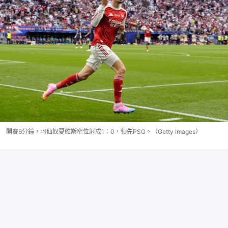
開賽6分鐘，阿仙奴夏維斯窄位射成1：0，領先PSG。（Getty Images）