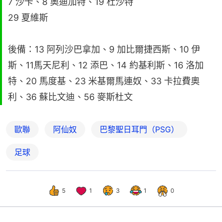
7 沙卡、8 奧迪加特、19 杜沙特
29 夏維斯
後備：13 阿列沙巴拿加、9 加比爾捷西斯、10 伊
斯、11馬天尼利、12 添巴、14 約基利斯、16 洛加
特、20 馬度基、23 米基爾馬連奴、33 卡拉費奧
利、36 蘇比文迪、56 麥斯杜文
歐聯
阿仙奴
巴黎聖日耳門（PSG）
足球
5
1
3
1
0