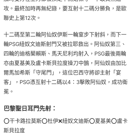
攻。最終加時再無紀錄，要互射十二碼分勝負，是歐
聯史上第12次。
十二碼至第二輪阿仙奴伊斯一輪窒步下射斜，而下一
輪PSG紐奴文迪斯射門又被拉耶救出。阿仙奴第三、
四輪的迪格蘭賴斯、馬天尼利均射入，PSG最後兩輪
亦由夏基美及盧卡斯貝拉度操刀中鵠，阿仙奴由加比
爾馬加希斯「守尾門」，這位巴西守將卻主射「宴
客」，PSG憑互射十二碼以4：3擊敗阿仙奴，成功衛
冕。
巴黎聖日耳門先射：
⭕干卡路拉莫斯⭕杜伊❌紐奴文迪斯⭕夏基美⭕盧卡
斯貝拉度