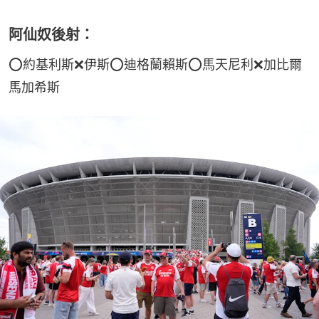
阿仙奴後射：
⭕約基利斯❌伊斯⭕迪格蘭賴斯⭕馬天尼利❌加比爾
馬加希斯