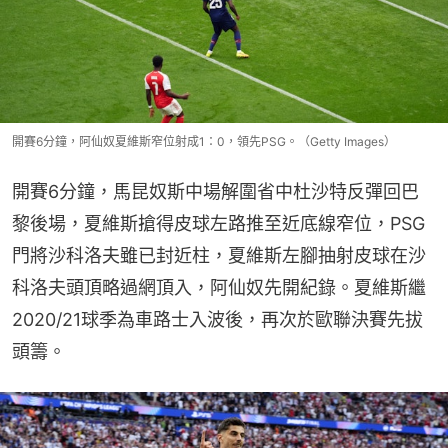
開賽6分鐘，阿仙奴夏維斯窄位射成1：0，領先PSG。（Getty Images）
開賽6分鐘，馬昆奴斯中場解圍省中杜沙特反彈回巴
黎後場，夏維斯搶得皮球左路推至近底線窄位，PSG
門將沙科洛夫雖已封近柱，夏維斯左腳抽射皮球在沙
科洛夫頭頂略過網頂入，阿仙奴先開紀錄。夏維斯繼
2020/21球季為車路士入波後，再次於歐聯決賽先拔
頭籌。