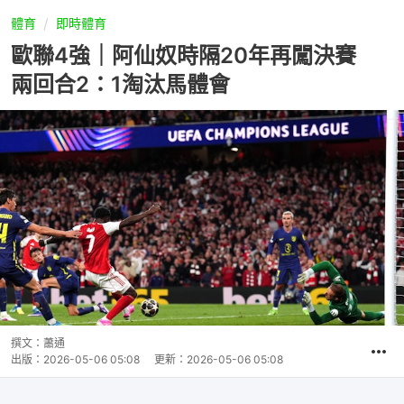
體育
即時體育
歐聯4強｜阿仙奴時隔20年再闖決賽
兩回合2：1淘汰馬體會
撰文：
蕭通
出版：
2026-05-06 05:08
更新：
2026-05-06 05:08