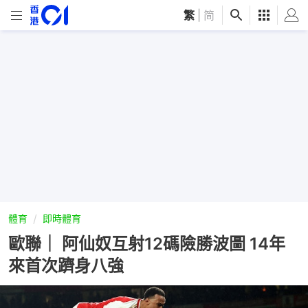
繁
|
简
體育
即時體育
歐聯｜ 阿仙奴互射12碼險勝波圖 14年
來首次躋身八強