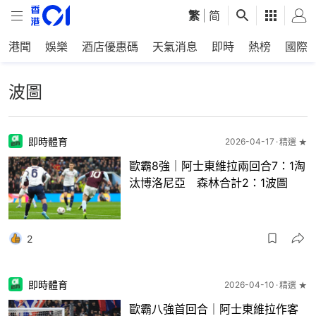
繁
|
简
港聞
娛樂
酒店優惠碼
天氣消息
即時
熱榜
國際
波圖
即時體育
2026-04-17
精選 ★
歐霸8強｜阿士東維拉兩回合7：1淘
汰博洛尼亞 森林合計2：1波圖
2
即時體育
2026-04-10
精選 ★
歐霸八強首回合｜阿士東維拉作客