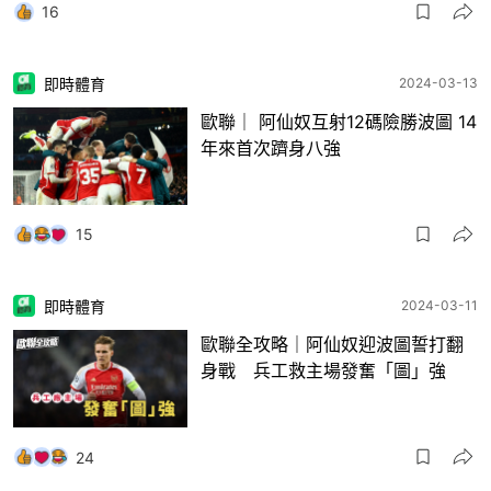
16
即時體育
2024-03-13
歐聯｜ 阿仙奴互射12碼險勝波圖 14
年來首次躋身八強
15
即時體育
2024-03-11
歐聯全攻略｜阿仙奴迎波圖誓打翻
身戰 兵工救主場發奮「圖」強
24