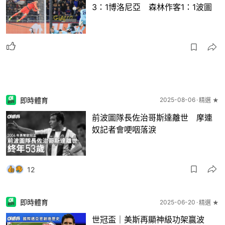
3：1博洛尼亞 森林作客1：1波圖
即時體育
2025-08-06
精選 ★
前波圖隊長佐治哥斯達離世 摩連
奴記者會哽咽落淚
12
即時體育
2025-06-20
精選 ★
世冠盃｜美斯再顯神級功架贏波