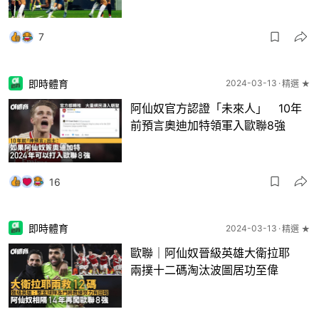
7
即時體育
2024-03-13
精選 ★
阿仙奴官方認證「未來人」 10年
前預言奧迪加特領軍入歐聯8強
16
即時體育
2024-03-13
精選 ★
歐聯｜阿仙奴晉級英雄大衛拉耶
兩撲十二碼淘汰波圖居功至偉