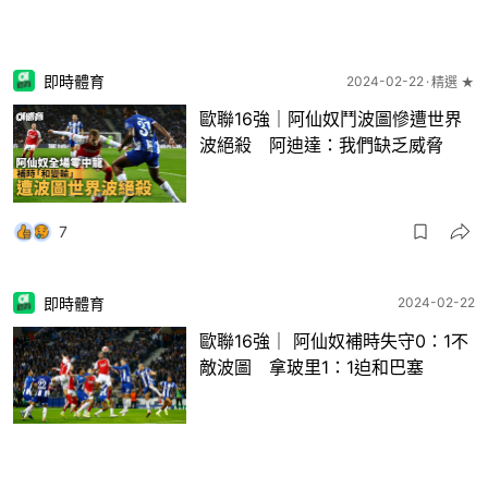
即時體育
2024-02-22
精選 ★
歐聯16強｜阿仙奴鬥波圖慘遭世界
波絕殺 阿迪達：我們缺乏威脅
7
即時體育
2024-02-22
歐聯16強｜ 阿仙奴補時失守0：1不
敵波圖 拿玻里1：1迫和巴塞
2