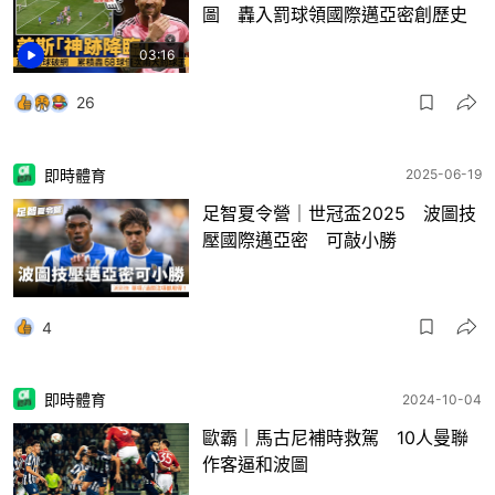
圖 轟入罰球領國際邁亞密創歷史
03:16
26
即時體育
2025-06-19
足智夏令營｜世冠盃2025 波圖技
壓國際邁亞密 可敲小勝
4
即時體育
2024-10-04
歐霸｜馬古尼補時救駕 10人曼聯
作客逼和波圖