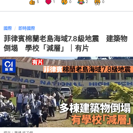
5
1
0
2
0
國際
即時國際
菲律賓棉蘭老島海域7.8級地震 建築物
倒塌 學校「減層」｜有片