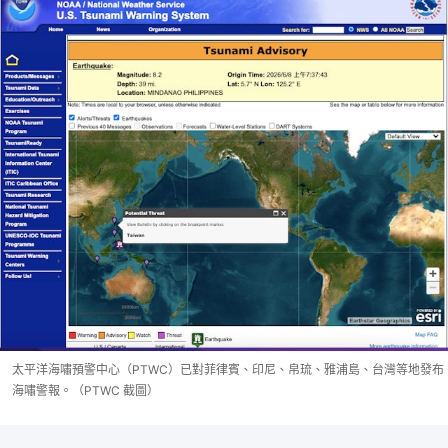
太平洋海嘯預警中心（PTWC）已對菲律賓、印尼、帛琉、雅浦島、台灣等地發布
海嘯警報。（PTWC 截圖）