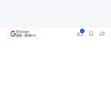
8
在Google
追蹤《香港01》
除了菲律賓，太平洋海嘯預警中心（PTWC）亦向印
尼、帛琉、雅浦島、台灣等地發出海嘯警報；日本氣
象廳向關東地區、伊豆及小笠原群島、東海地區、和
歌山縣、高知縣、宮崎縣及鹿兒島縣東部等地發出海
嘯注意報，呼籲民眾立即遠離海及河邊，並向受影響
地區民眾發出避難指示。