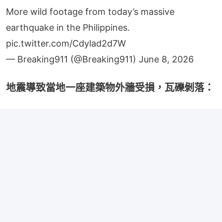
More wild footage from today’s massive
earthquake in the Philippines.
pic.twitter.com/Cdylad2d7W
— Breaking911 (@Breaking911)
June 8, 2026
地震導致當地一座建築物外牆受損，瓦礫剝落：