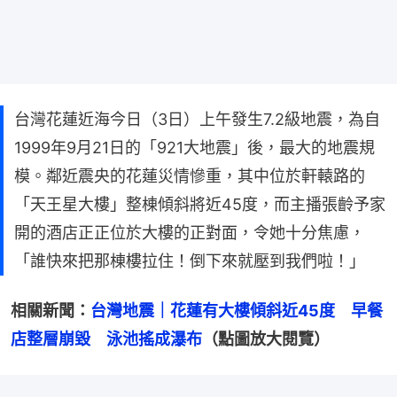
台灣花蓮近海今日（3日）上午發生7.2級地震，為自
1999年9月21日的「921大地震」後，最大的地震規
模。鄰近震央的花蓮災情慘重，其中位於軒轅路的
「天王星大樓」整棟傾斜將近45度，而主播張齡予家
開的酒店正正位於大樓的正對面，令她十分焦慮，
「誰快來把那棟樓拉住！倒下來就壓到我們啦！」
相關新聞：
台灣地震｜花蓮有大樓傾斜近45度　早餐
店整層崩毀　泳池搖成瀑布
（點圖放大閱覽）