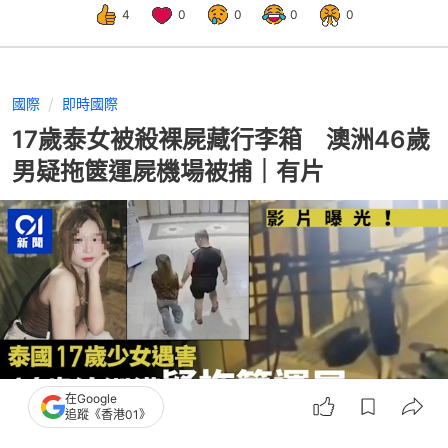
4
0
0
0
0
國際
即時國際
17歲泰女被殺裸屍藏行李箱 澳洲46歲
男疑拖篋運屍機場被捕｜有片
在Google
追蹤《香港01》