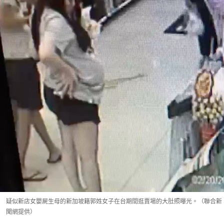
疑似新店女嬰屍生母的新加坡籍郭姓女子在台期間逛賣場的大肚照曝光。（聯合新
聞網提供）