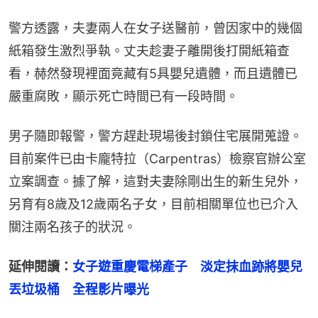
警方透露，夫妻兩人在女子送醫前，曾因家中的幾個
紙箱發生激烈爭執。丈夫趁妻子離開後打開紙箱查
看，赫然發現裡面竟藏有5具嬰兒遺體，而且遺體已
嚴重腐敗，顯示死亡時間已有一段時間。
男子隨即報警，警方趕赴現場後封鎖住宅展開蒐證。
目前案件已由卡龐特拉（Carpentras）檢察官辦公室
立案調查。據了解，這對夫妻除剛出生的新生兒外，
另育有8歲及12歲兩名子女，目前相關單位也已介入
關注兩名孩子的狀況。
延伸閱讀：
女子遊重慶電梯產子　淡定抹血跡將嬰兒
丟垃圾桶　全程影片曝光