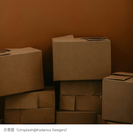
示意圖（Unsplash@Kadarius Seegars）