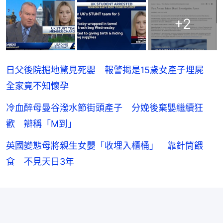
+
2
日父後院掘地驚見死嬰 報警揭是15歲女產子埋屍
全家竟不知懷孕
冷血醉母曼谷潑水節街頭產子 分娩後棄嬰繼續狂
歡 辯稱「M到」
英國變態母將親生女嬰「收埋入櫃桶」 靠針筒餵
食 不見天日3年