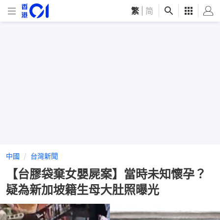
繁
|
简
中國
台灣新聞
【台膠袋棄女嬰屍案】當時未知懷孕？
疑為新加坡籍生母大肚照曝光