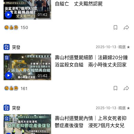
自縊亡 丈夫黯然認屍
01:42
150
突發
2025-10-13
精選 ★
壽山村道雙屍細節｜法籍婦20分鐘
浴盆殺女自縊 兩小時後丈夫回家
01:42
161
突發
2025-10-13
精選 ★
壽山村道雙屍內情｜上吊女死者抑
鬱症產後復發 浸死7個月大女兒