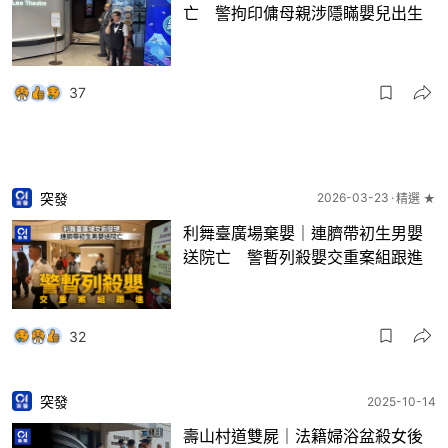
亡 警拘印傭母親涉隱瞞嬰兒出生
37
突發
2026-03-23
精選 ★
利舞臺廣場棄嬰｜連臍帶初生男嬰
送院亡 警暫列殺嬰交重案組跟進
32
突發
2025-10-14
壽山村道雙屍｜法籍婦浴盆殺女後