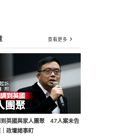
章
查看更多
到英國與家人團聚 47人案未告
照｜政壇諸事町