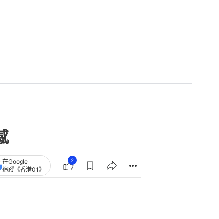
感
2
在Google
追蹤《香港01》