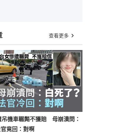
章
查看更多
遭吊機車輾斃不獲賠 母崩潰問：
法官竟回：對啊