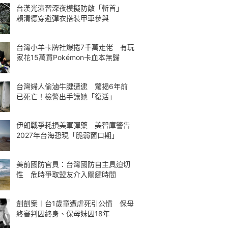
台漢光演習深夜模擬防敵「斬首」
賴清德穿避彈衣搭裝甲車參與
台灣小羊卡牌社爆捲7千萬走佬 有玩
家花15萬買Pokémon卡血本無歸
台灣婦人偷滷牛腱遭逮 驚揭6年前
已死亡！檢警出手讓她「復活」
伊朗戰爭耗損美軍彈藥 美智庫警告
2027年台海恐現「脆弱窗口期」
美前國防官員：台灣國防自主具迫切
性 危時爭取盟友介入關鍵時間
剴剴案︱台1歲童遭虐死引公憤 保母
終審判囚終身、保母妹囚18年