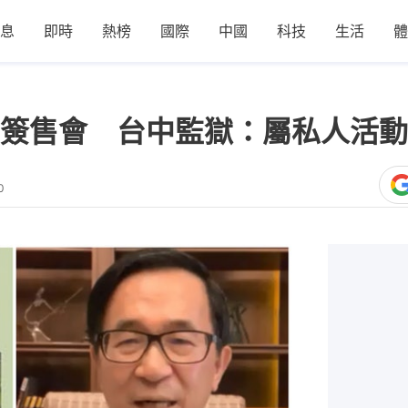
息
即時
熱榜
國際
中國
科技
生活
體
簽售會 台中監獄：屬私人活動
0