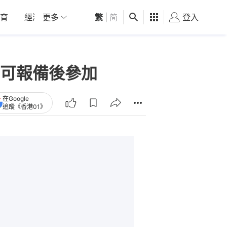
育
經濟
更多
01深圳
繁
觀點
|
简
健康
好食玩飛
登入
女
可報備後參加
在Google
追蹤《香港01》