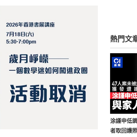
熱門文
涂謹申低調
者取回護