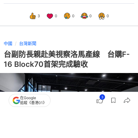
3
0
0
0
0
中國
台灣新聞
台副防長親赴美視察洛馬產線 台購F-
16 Block70首架完成驗收
3
在Google
追蹤《香港01》