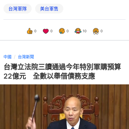
台灣軍隊
美台軍售
0
0
0
10
0
中國
台灣新聞
台灣立法院三讀通過今年特別軍購預算
22億元 全數以舉借債務支應