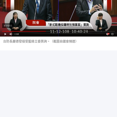
台防長嚴德發接受藍綠立委質詢。（截圖自國會頻道）