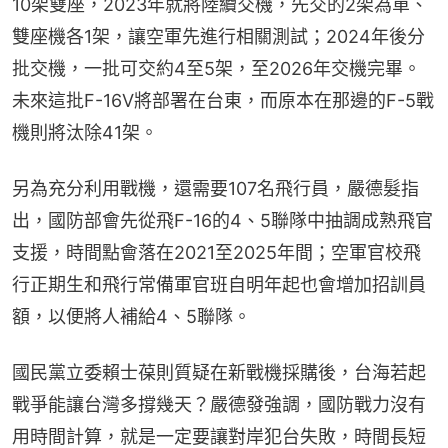
10架雙座，2023年就將陸續交機，先交的2架為單、
雙座機各1架，讓空軍先進行相關測試；2024年後分
批交機，一批可交約4至5架，至2026年交機完畢。
未來這批F-16V將部署在台東，而原本在那邊的F-5戰
機則將汰除41架。
另為充分利用戰機，還需要107名飛行員，嚴德髮指
出，國防部會先從飛F-16的4、5聯隊中抽調成熟飛官
支援，時間點會落在2021至2025年間；空軍官校飛
行正期生和飛行常備軍官班自明年起也會增加招訓員
額，以便將人補給4、5聯隊。
國民黨立委賴士葆則質疑在新戰機採購後，台海若起
戰爭能讓台灣多撐幾天？嚴德發強調，國防戰力沒有
用時間計算，就是一定要讓對岸犯台失敗，時間長短