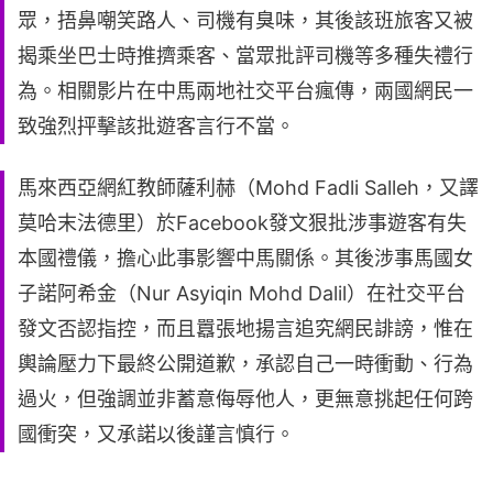
眾，捂鼻嘲笑路人、司機有臭味，其後該班旅客又被
揭乘坐巴士時推擠乘客、當眾批評司機等多種失禮行
為。相關影片在中馬兩地社交平台瘋傳，兩國網民一
致強烈抨擊該批遊客言行不當。
馬來西亞網紅教師薩利赫（Mohd Fadli Salleh，又譯
莫哈末法德里）於Facebook發文狠批涉事遊客有失
本國禮儀，擔心此事影響中馬關係。其後涉事馬國女
子諾阿希金（Nur Asyiqin Mohd Dalil）在社交平台
發文否認指控，而且囂張地揚言追究網民誹謗，惟在
輿論壓力下最終公開道歉，承認自己一時衝動、行為
過火，但強調並非蓄意侮辱他人，更無意挑起任何跨
國衝突，又承諾以後謹言慎行。