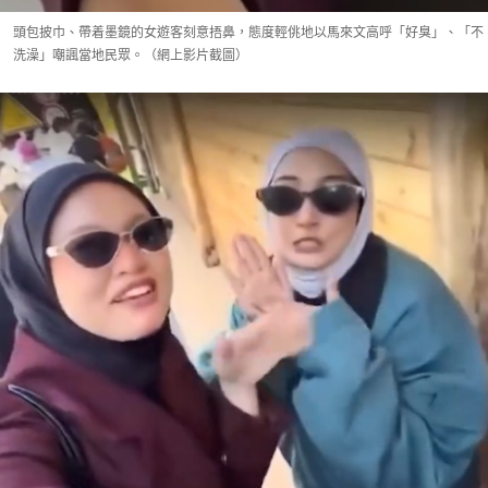
頭包披巾、帶着墨鏡的女遊客刻意捂鼻，態度輕佻地以馬來文高呼「好臭」、「不
洗澡」嘲諷當地民眾。（網上影片截圖）