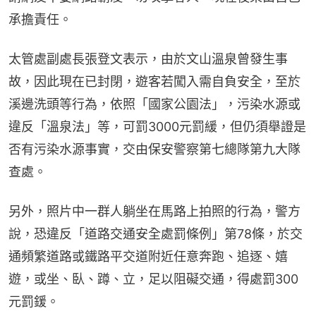
承擔責任。
太管處副處長張登文表示，由於文山溫泉曾發生事
故，因此現在已封閉，遊客若闖入需自負安全，至於
溪邊洗頭等行為，依照「國家公園法」，污染水源或
違反「溫泉法」等，可罰3000元罰緩，但仍須舉證是
否有污染水源事實，交由保安警察第七總隊第九大隊
查處。
另外，照片中一群人躺坐在馬路上拍照的行為，警方
說，恐違反「道路交通安全處罰條例」第78條，於交
通頻繁道路或鐵路平交道附近任意奔跑、追逐、嬉
遊，或坐、臥、蹲、立，足以阻礙交通，得處罰300
元罰鍰。