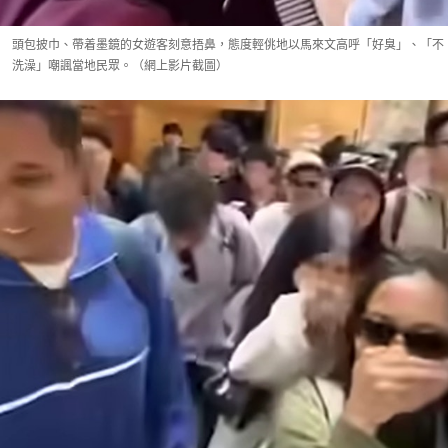
頭包披巾、帶着墨鏡的女遊客刻意捂鼻，態度輕佻地以馬來文高呼「好臭」、「不
洗澡」嘲諷當地民眾。（網上影片截圖）