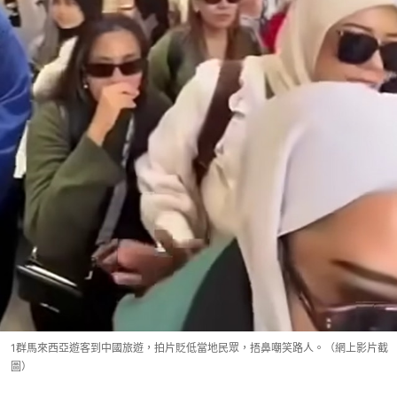
1群馬來西亞遊客到中國旅遊，拍片貶低當地民眾，捂鼻嘲笑路人。（網上影片截
圖）