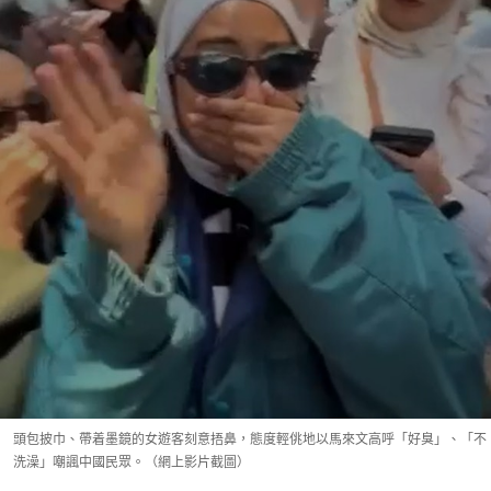
頭包披巾、帶着墨鏡的女遊客刻意捂鼻，態度輕佻地以馬來文高呼「好臭」、「不
洗澡」嘲諷中國民眾。（網上影片截圖）