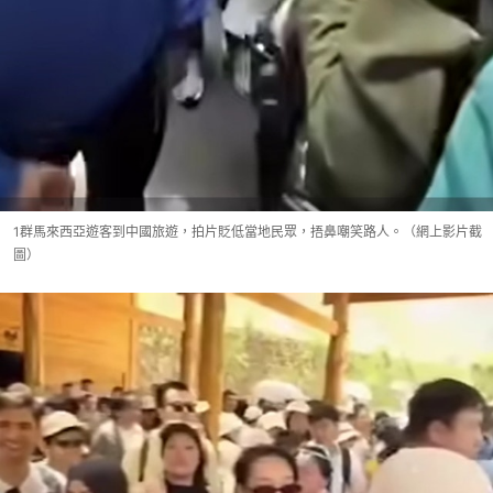
1群馬來西亞遊客到中國旅遊，拍片貶低當地民眾，捂鼻嘲笑路人。（網上影片截
圖）