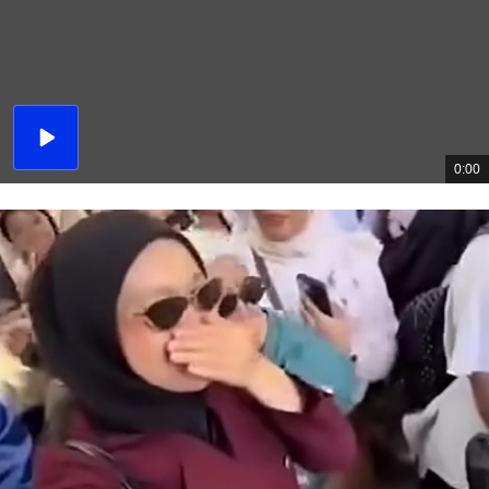
播
放
0:00
總
影
共
片
時
間