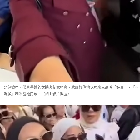
頭包披巾、帶着墨鏡的女遊客刻意捂鼻，態度輕佻地以馬來文高呼「好臭」、「不
洗澡」嘲諷當地民眾。（網上影片截圖）