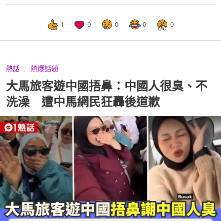
1
0
0
0
0
熱話
熱爆話題
大馬旅客遊中國捂鼻：中國人很臭、不
洗澡 遭中馬網民狂轟後道歉