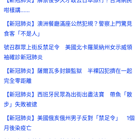
【新冠肺炎】解禁後多久才敢去日本旅行？台灣網民
咁樣講……
【新冠肺炎】澳洲餐廳滿座公然犯規？警察上門驚見
食客「不是人」
號召群眾上街反禁足令 美國北卡羅萊納州女示威領
袖確診新冠肺炎
【新冠肺炎】薩爾瓦多封鎖監獄 半裸囚犯擠在一起
完全零距離
【新冠肺炎】西班牙民眾為出街出盡法寶 帶魚「散
步」失敗被逮
【新冠肺炎】美國俄亥俄州男子反對「禁足令」 1個
月後染疫亡