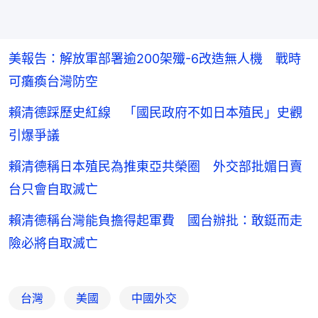
美報告：解放軍部署逾200架殲-6改造無人機 戰時
可癱瘓台灣防空
賴清德踩歷史紅線 「國民政府不如日本殖民」史觀
引爆爭議
賴清德稱日本殖民為推東亞共榮圈 外交部批媚日賣
台只會自取滅亡
賴清德稱台灣能負擔得起軍費 國台辦批：敢鋌而走
險必將自取滅亡
台灣
美國
中國外交