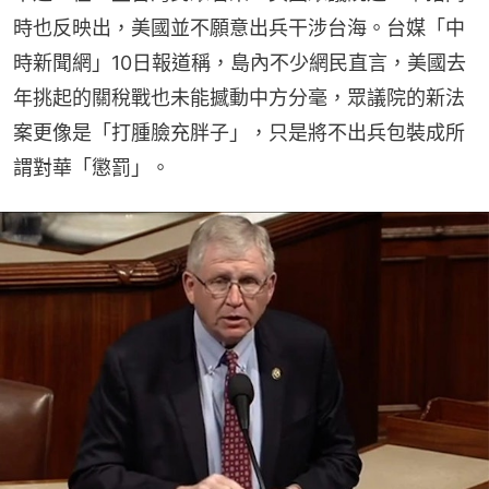
時也反映出，美國並不願意出兵干涉台海。台媒「中
時新聞網」10日報道稱，島內不少網民直言，美國去
年挑起的關稅戰也未能撼動中方分毫，眾議院的新法
案更像是「打腫臉充胖子」，只是將不出兵包裝成所
謂對華「懲罰」。