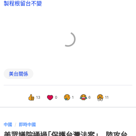
製程根留台不變
美台關係
13
0
1
6
11
中國
即時中國
美眾議院通過｢保護台灣法案｣ 陸攻台