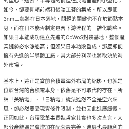
的重心。過去，半導體的價值在於電晶體的小型化；
如今，卻要仰賴前端和後端工藝的集成。所以即便
3nm工藝將在日本落地，問題的關鍵也不在於節點本
身，而在日本能否制定包含下游流程的一體化戰略。
如果日本能成功建立先進的CoWoS封裝基地，整個產
業鏈勢必水漲船高；但如果日本功敗垂成，那麼即便
擁有先進的半導體工廠，其大部分利潤也將取決於海
外市場。
基本上，這正是當前台積電海外布局的縮影，也就是
位於台灣的台積電本身，依舊是不可取代的存在，所
謂「美積電」、「日積電」說法雖然不全是空穴來
風，卻必然要受現實條件限制，並也因此進展緩慢。
正因如此，台積電董事長魏哲家其實也多次直言，大
部分產能還是會增加在配套最完善、進展也最順利的