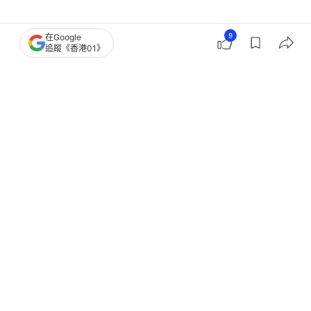
中國
台灣新聞
9
在Google
追蹤《香港01》
台積電重申最先進製程留台灣 專家：
特朗普任內4成產能赴美難企
撰文：
許祺安
出版：
2026-01-19 13:30
更新：
2026-01-19 13:30