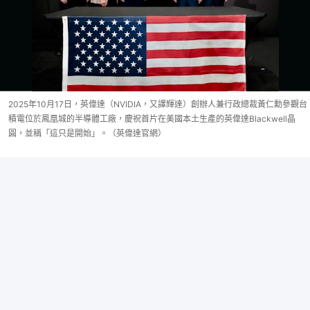
2025年10月17日，英偉達（NVIDIA，又譯輝達）創辦人兼行政總裁黃仁勳參觀台
積電位於鳳凰城的半導體工廠，慶祝首片在美國本土生產的英偉達Blackwell晶
圓，並稱「這只是開始」。（英偉達官網）