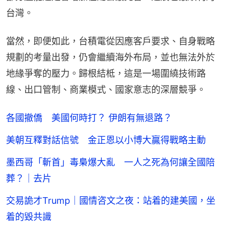
台灣。
當然，即便如此，台積電從因應客戶要求、自身戰略
規劃的考量出發，仍會繼續海外布局，並也無法外於
地緣爭奪的壓力。歸根結柢，這是一場圍繞技術路
線、出口管制、商業模式、國家意志的深層競爭。
各國撤僑 美國何時打？ 伊朗有無退路？
美朝互釋對話信號 金正恩以小博大贏得戰略主動
墨西哥「斬首」毒梟爆大亂 一人之死為何讓全國陪
葬？｜去片
交易詭才Trump｜國情咨文之夜：站着的建美國，坐
着的毀共識