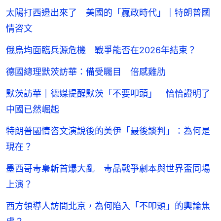
太陽打西邊出來了 美國的「贏政時代」｜特朗普國
情咨文
俄烏均面臨兵源危機 戰爭能否在2026年結束？
德國總理默茨訪華：備受矚目 倍感雞肋
默茨訪華｜德媒提醒默茨「不要叩頭」 恰恰證明了
中國已然崛起
特朗普國情咨文演說後的美伊「最後談判」：為何是
現在？
墨西哥毒梟斬首爆大亂 毒品戰爭劇本與世界盃同場
上演？
西方領導人訪問北京，為何陷入「不叩頭」的輿論焦