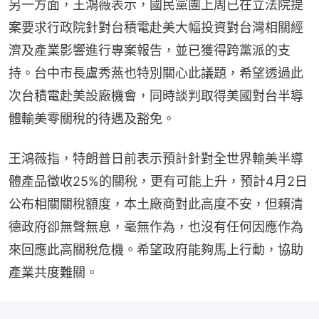
另一方面，王鴻薇表示，國民黨團上周已在立法院提
案要求行政院針對台積電赴美大幅投資對台灣相關經
濟及產業影響進行專案報告，並已獲得跨黨派的支
持。台中市長盧秀燕也特別關心此議題，希望透過此
次台積電赴美設廠機會，同時談判取得美國對台半導
體輸美零關稅的待遇及豁免。
王鴻薇指，特朗普日前表示預計針對全世界輸美半導
體產品徵收25%的關稅，更有可能上升，預計4月2日
公布相關關稅額度，本土廠商對此高度不安，但賴清
德政府卻無聲無息，毫無作為，也沒有任何因應作為
來回應此高關稅危機。希望政府能夠馬上行動，協助
產業共度難關。