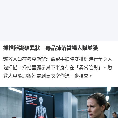
掃描器識破異狀 毒品掉落當場人贓並獲
懲教人員在考克斯辦理羈留手續時安排她進行全身人
體掃描，掃描器顯示其下半身存在「異常陰影」。懲
教人員隨即將她帶到更衣室作進一步檢查。