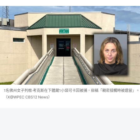
1名佛州女子列根·考克斯在下體藏1小袋可卡因被捕，辯稱「親密接觸時被遺留」。
（X@WPEC CBS12 News）