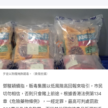
歹徒以狗糧掩飾藏毒。（黃偉民攝）
鄧駿穎續指，販毒集團以低風險高回報來吸引，巿民
切勿相信，否則只會賭上前途。根據香港法例第134
章《危險藥物條例》，一經定罪，最高可判處罰款