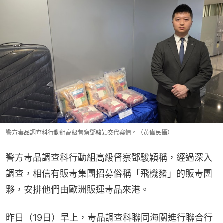
警方毒品調查科行動組高級督察鄧駿穎交代案情。（黄偉民攝）
警方毒品調查科行動組高級督察鄧駿穎稱，經過深入
調查，相信有販毒集團招募俗稱「飛機豬」的販毒團
夥，安排他們由歐洲販運毒品來港。
昨日（19日）早上，毒品調查科聯同海關進行聯合行