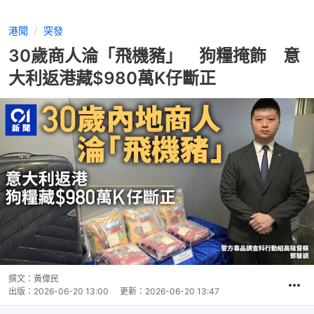
港聞
突發
30歲商人淪「飛機豬」 狗糧掩飾 意
大利返港藏$980萬K仔斷正
撰文：
黃偉民
出版：
2026-06-20 13:00
更新：
2026-06-20 13:47