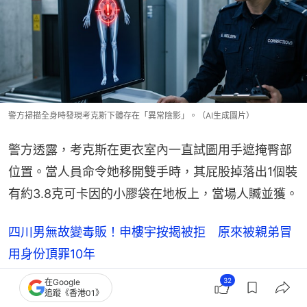
警方掃描全身時發現考克斯下體存在「異常陰影」。（AI生成圖片）
警方透露，考克斯在更衣室內一直試圖用手遮掩臀部
位置。當人員命令她移開雙手時，其屁股掉落出1個裝
有約3.8克可卡因的小膠袋在地板上，當場人贓並獲。
四川男無故變毒販！申樓宇按揭被拒 原來被親弟冒
用身份頂罪10年
32
在Google
追蹤《香港01》