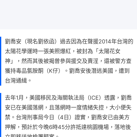
劉喬安（現名劉依函）過去因為在聲援2014年台灣的
太陽花學運時一張美照爆紅，被封為「太陽花女
神」，然而其後被揭曾參與援交及賣淫，還被警方查
獲持毒品氯胺酮（K仔）。劉喬安後潛逃美國，遭到
台灣通緝。
去年1月，美國移民及海關執法局（ICE）透露，劉喬
安已在美國落網，且落網時一度情緒失控，大小便失
禁。台灣刑事局今日（4日）證實，劉喬安已由美方
押解，預計於今晚6時45分許抵達桃園機場，落地後
立即移送地檢署歸案。