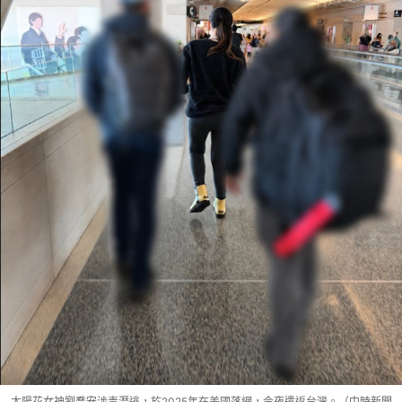
太陽花女神劉喬安涉毒潛逃，於2025年在美國落網，今夜遣返台灣。（中時新聞