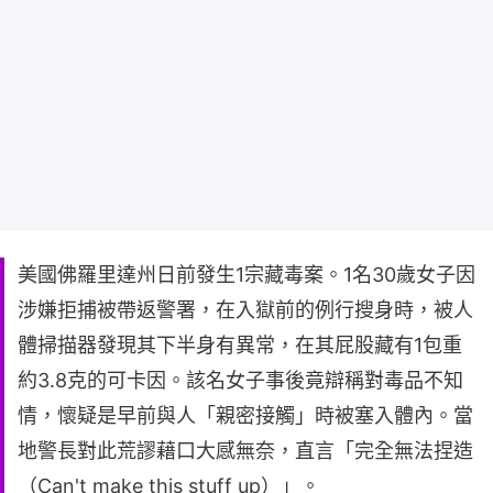
美國佛羅里達州日前發生1宗藏毒案。1名30歲女子因
涉嫌拒捕被帶返警署，在入獄前的例行搜身時，被人
體掃描器發現其下半身有異常，在其屁股藏有1包重
約3.8克的可卡因。該名女子事後竟辯稱對毒品不知
情，懷疑是早前與人「親密接觸」時被塞入體內。當
地警長對此荒謬藉口大感無奈，直言「完全無法捏造
（Can't make this stuff up）」。