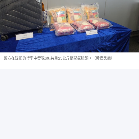
警方在疑犯的行李中發現6包共重25公斤懷疑氯胺酮。（黃偉民攝）