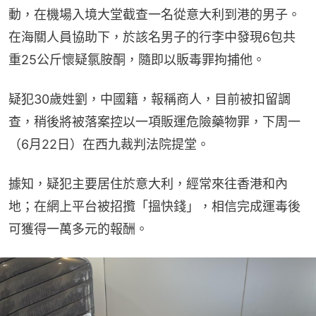
動，在機場入境大堂截查一名從意大利到港的男子。
在海關人員協助下，於該名男子的行李中發現6包共
重25公斤懷疑氯胺酮，隨即以販毒罪拘捕他。
疑犯30歲姓劉，中國籍，報稱商人，目前被扣留調
查，稍後將被落案控以一項販運危險藥物罪，下周一
（6月22日）在西九裁判法院提堂。
據知，疑犯主要居住於意大利，經常來往香港和內
地；在網上平台被招攬「搵快錢」，相信完成運毒後
可獲得一萬多元的報酬。