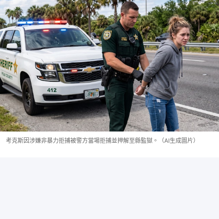
考克斯因涉嫌非暴力拒捕被警方當場拒捕並押解至縣監獄。（AI生成圖片）