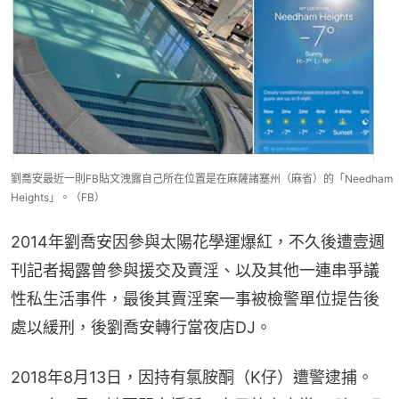
劉喬安最近一則FB貼文洩露自己所在位置是在麻薩諸塞州（麻省）的「Needham
Heights」。（FB）
2014年劉喬安因參與太陽花學運爆紅，不久後遭壹週
刊記者揭露曾參與援交及賣淫、以及其他一連串爭議
性私生活事件，最後其賣淫案一事被檢警單位提告後
處以緩刑，後劉喬安轉行當夜店DJ。
2018年8月13日，因持有氯胺酮（K仔）遭警逮捕。