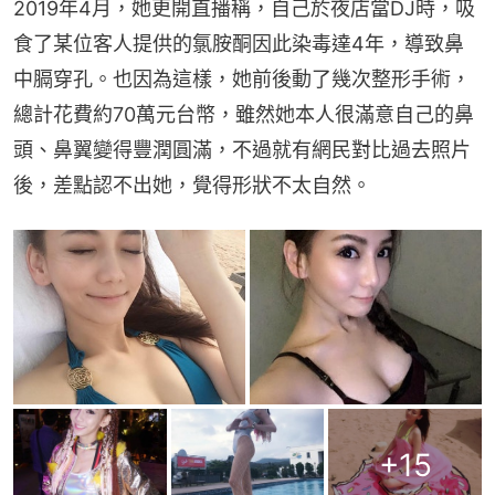
2019年4月，她更開直播稱，自己於夜店當DJ時，吸
食了某位客人提供的氯胺酮因此染毒達4年，導致鼻
中膈穿孔。也因為這樣，她前後動了幾次整形手術，
總計花費約70萬元台幣，雖然她本人很滿意自己的鼻
頭、鼻翼變得豐潤圓滿，不過就有網民對比過去照片
後，差點認不出她，覺得形狀不太自然。
+
15