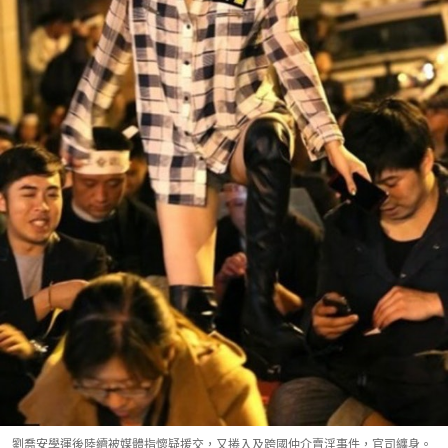
劉喬安學運後陸續被媒體指懷疑援交，又捲入及跨國仲介賣淫事件，官司纏身。