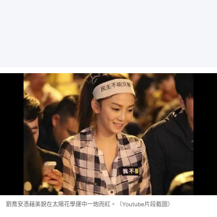
劉喬安憑藉美貌在太陽花學運中一炮而紅。（Youtube片段截圖）