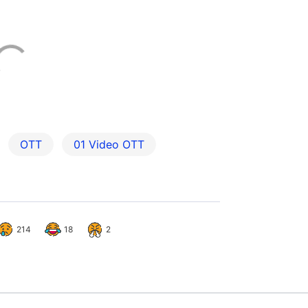
214
18
2
男墮軌被列車輾過斷兩截慘死 
57