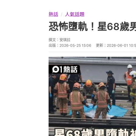
新加坡輕軌實加站（Segar）發
列車進站時突然墮入軌道，隨即被
截，當場死亡，因情況特殊，救援
死者家屬接報趕到現場，認屍後傷