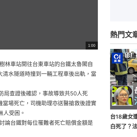
熱門文
1:00
總
共
時
間
樹林車站開往台東車站的台鐵太魯閣自
大清水隧道時撞到一輛工程車後出軌，當
防局查證後確認，事故導致共50人死
機當場死亡，司機助理亦送醫搶救後證實
無人受困。
台18歲女
討論台鐵對每位罹難者死亡賠償金額是
白死了？