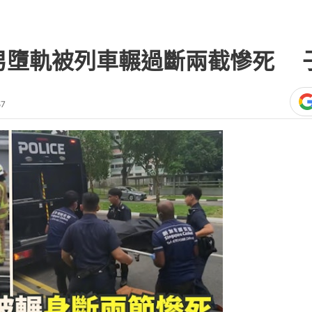
生恐怖奪命墮軌意外。當地1名68歲老翁在
列車輾過並拖行近20米，屍體被斷成兩
人員花20分鐘才將遺體從路軌上移離。
心欲絕，兒子一度情緒崩潰痛哭並捶打