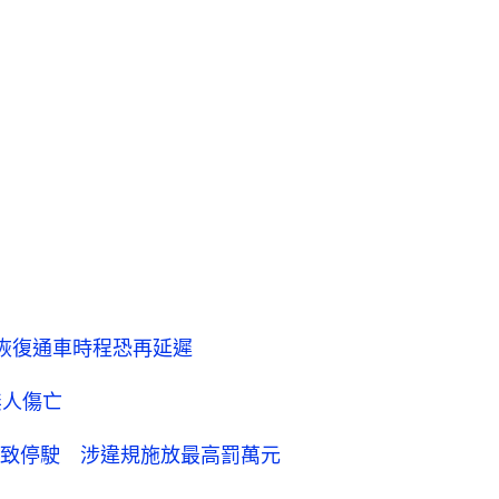
恢復通車時程恐再延遲
無人傷亡
致停駛 涉違規施放最高罰萬元
OTT
01‌ ‌Video‌ ‌OTT