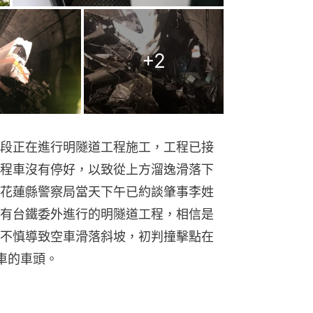
+
2
段正在進行明隧道工程施工，工程已接
程車沒有停好，以致從上方溜逸滑落下
花蓮縣警察局當天下午已約談肇事李姓
有台鐵委外進行的明隧道工程，相信是
不慎導致空車滑落斜坡，初判撞擊點在
車的車頭。