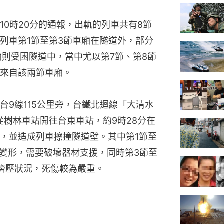
0時20分的通報，出軌的列車共有8節
列車第1節至第3節車廂在隧道外，部分
廂則受困隧道中，當中尤以第7節、第8節
來自該兩節車廂。
台9線115公里旁，台鐵北迴線「大清水
從樹林車站開往台東車站，約9時28分在
，並造成列車擦撞隧道壁。其中第1節至
廂變形，需要破壞器材支援，同時第3節至
擠壓狀況，死傷較為嚴重。