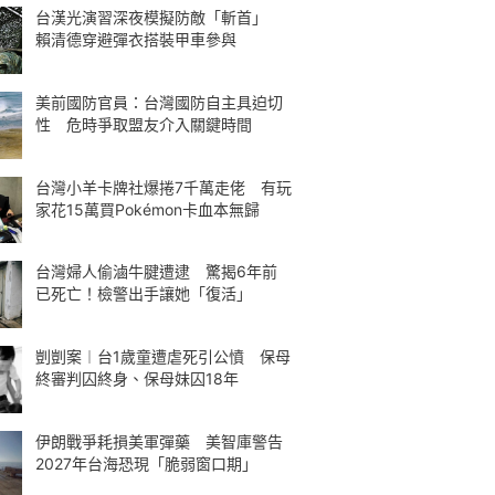
台漢光演習深夜模擬防敵「斬首」
賴清德穿避彈衣搭裝甲車參與
美前國防官員：台灣國防自主具迫切
性 危時爭取盟友介入關鍵時間
台灣小羊卡牌社爆捲7千萬走佬 有玩
家花15萬買Pokémon卡血本無歸
台灣婦人偷滷牛腱遭逮 驚揭6年前
已死亡！檢警出手讓她「復活」
剴剴案︱台1歲童遭虐死引公憤 保母
終審判囚終身、保母妹囚18年
伊朗戰爭耗損美軍彈藥 美智庫警告
2027年台海恐現「脆弱窗口期」