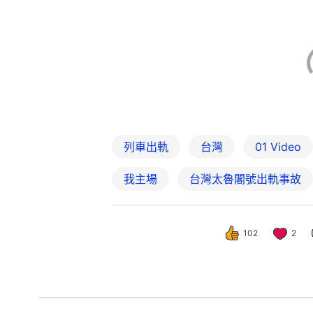
我主場
台灣太魯閣號出軌事故
102
2
熱話
人氣話題
恐怖墮軌！星68歲
撰文：
安琪拉
出版：
2026-05-25 15:06
更新：
2026-06-01 10: