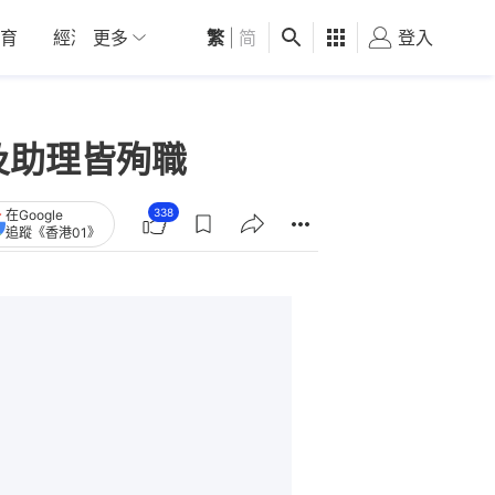
育
經濟
更多
01深圳
繁
觀點
|
简
健康
好食玩飛
登入
女
及助理皆殉職
338
在Google
追蹤《香港01》