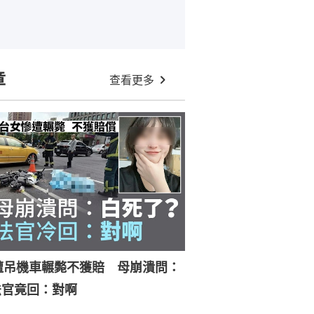
章
查看更多
遭吊機車輾斃不獲賠 母崩潰問：
法官竟回：對啊