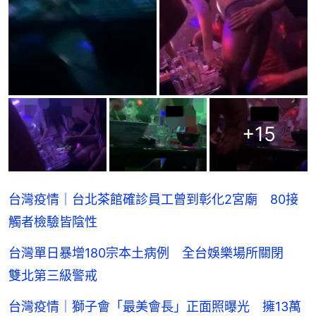
+
15
台灣疫情｜台北茶館確診員工曾到彰化2宮廟 80接
觸者檢驗皆陰性
台灣單日暴增180宗本土病例 全台娛樂場所關閉
雙北第三級警戒
台灣疫情｜獅子會「最美會長」正面照曝光 擁13萬