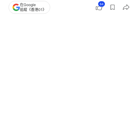
64
在Google
追蹤《香港01》
撰文：
許祺安
出版：
2026-06-23 17:30
更新：
2026-06-23 17:30
台灣今年出現首例本土霍亂病例，為近3年來首見。
台媒《中央社》今（23）日報道，個案為南部一名