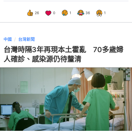
26
0
1
36
1
中國
台灣新聞
台灣時隔3年再現本土霍亂 70多歲婦
人確診、感染源仍待釐清