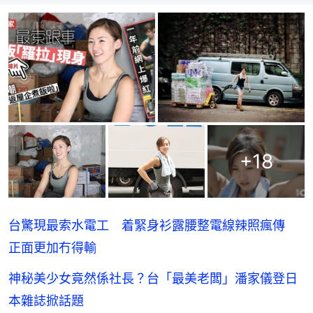
+
18
台驚現最索水電工 着緊身衫露腰整電線辣照瘋傳
正面更加冇得輸
神秘美少女竟然係社長？台「最美老闆」潘家儀登日
本雜誌掀話題