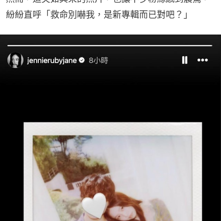
紛紛直呼「救命別嚇我，是新專輯而已對吧？」