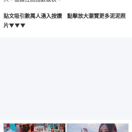
貼文吸引數萬人湧入按讚　點擊放大瀏覽更多泥泥照
片▼▼▼