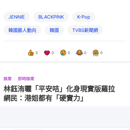
JENNIE
BLACKPINK
K-Pop
韓國藝人動向
韓國
TVBS新聞網
3
0
0
0
0
娛樂
即時娛樂
林鈺洧曬「平安咭」化身現實版羅拉
網民：港姐都有「硬實力」