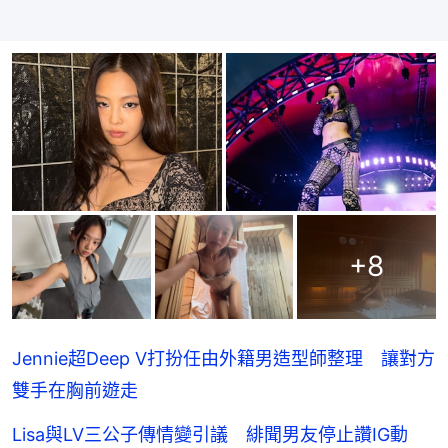
+
8
Jennie超Deep V打扮任由外籍男造型師整理 讓對方
雙手在胸前遊走
Lisa與LV三公子傳情變引議 緋聞男友停止讚IG動