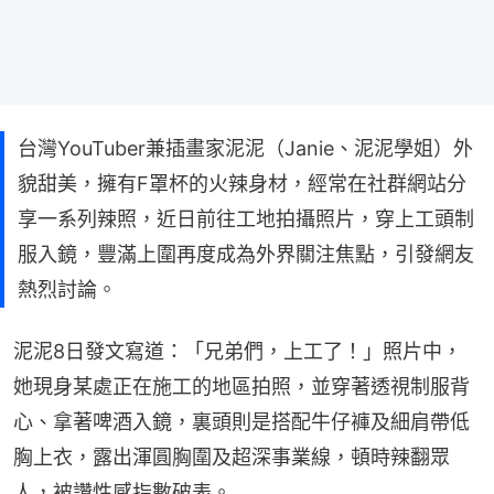
台灣YouTuber兼插畫家泥泥（Janie、泥泥學姐）外
貌甜美，擁有F罩杯的火辣身材，經常在社群網站分
享一系列辣照，近日前往工地拍攝照片，穿上工頭制
服入鏡，豐滿上圍再度成為外界關注焦點，引發網友
熱烈討論。
泥泥8日發文寫道：「兄弟們，上工了！」照片中，
她現身某處正在施工的地區拍照，並穿著透視制服背
心、拿著啤酒入鏡，裏頭則是搭配牛仔褲及細肩帶低
胸上衣，露出渾圓胸圍及超深事業線，頓時辣翻眾
人，被讚性感指數破表。