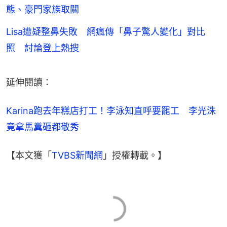
態、豪門家族取關
Lisa遭疑整鼻失敗 網瘋傳「鼻子驚人變化」對比
照 討論登上熱搜
延伸閱讀：
Karina跑去年糕店打工！李泳知直呼要罷工　李光洙
竟拿馬糞砸都敬秀
【本文獲「
TVBS新聞網
」授權轉載。】